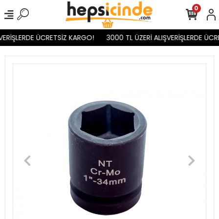
0
VERİŞLERDE ÜCRETSİZ KARGO!
3000 TL ÜZERİ ALIŞVERİŞLERDE ÜCR