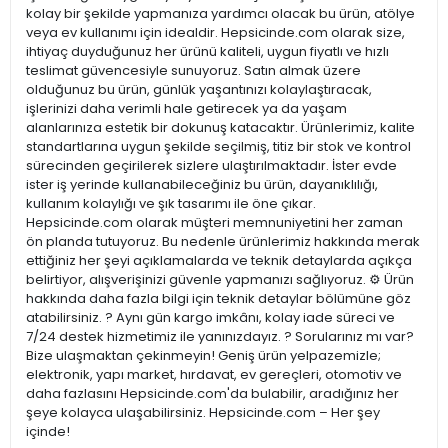
kolay bir şekilde yapmanıza yardımcı olacak bu ürün, atölye
veya ev kullanımı için idealdir. Hepsicinde.com olarak size,
ihtiyaç duyduğunuz her ürünü kaliteli, uygun fiyatlı ve hızlı
teslimat güvencesiyle sunuyoruz. Satın almak üzere
olduğunuz bu ürün, günlük yaşantınızı kolaylaştıracak,
işlerinizi daha verimli hale getirecek ya da yaşam
alanlarınıza estetik bir dokunuş katacaktır. Ürünlerimiz, kalite
standartlarına uygun şekilde seçilmiş, titiz bir stok ve kontrol
sürecinden geçirilerek sizlere ulaştırılmaktadır. İster evde
ister iş yerinde kullanabileceğiniz bu ürün, dayanıklılığı,
kullanım kolaylığı ve şık tasarımı ile öne çıkar.
Hepsicinde.com olarak müşteri memnuniyetini her zaman
ön planda tutuyoruz. Bu nedenle ürünlerimiz hakkında merak
ettiğiniz her şeyi açıklamalarda ve teknik detaylarda açıkça
belirtiyor, alışverişinizi güvenle yapmanızı sağlıyoruz. ⚙️ Ürün
hakkında daha fazla bilgi için teknik detaylar bölümüne göz
atabilirsiniz. ? Aynı gün kargo imkânı, kolay iade süreci ve
7/24 destek hizmetimiz ile yanınızdayız. ? Sorularınız mı var?
Bize ulaşmaktan çekinmeyin! Geniş ürün yelpazemizle;
elektronik, yapı market, hırdavat, ev gereçleri, otomotiv ve
daha fazlasını Hepsicinde.com'da bulabilir, aradığınız her
şeye kolayca ulaşabilirsiniz. Hepsicinde.com – Her şey
içinde!