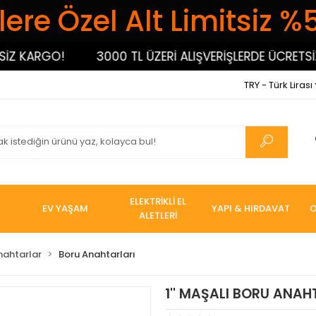
ere Özel Alt Limitsiz %
KARGO!
3000 TL ÜZERİ ALIŞVERİŞLERDE ÜCRETSİZ K
TRY - Türk Lirası
ELEKTRİKLİ EL
EV YAŞAM
YAPI & HIRDAVAT
O
ALETLERİ
nahtarlar
Boru Anahtarları
1'' MAŞALI BORU ANAHT