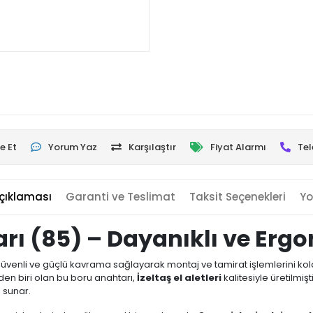
e Et
Yorum Yaz
Karşılaştır
Fiyat Alarmı
Tel
çıklaması
Garanti ve Teslimat
Taksit Seçenekleri
Yo
tarı (85) – Dayanıklı ve Er
üvenli ve güçlü kavrama sağlayarak montaj ve tamirat işlemlerini kolayla
den biri olan bu boru anahtarı,
İzeltaş el aletleri
kalitesiyle üretilmişt
 sunar.