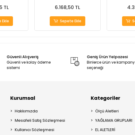
5 TL
6.168,50 TL
4.3
 Ekle
Sepete Ekle
S
Güvenli Alışveriş
Geniş Ürün Yelpazesi
Güvenli ve kolay ödeme
Binlerce ürün ve kampan
sistemi
seçeneği
Kurumsal
Kategoriler
Hakkımızda
Ölçü Aletleri
Mesafeli Satış Sözleşmesi
YAĞLAMA GRUPLARI
Kullanıcı Sözleşmesi
EL ALETLERİ