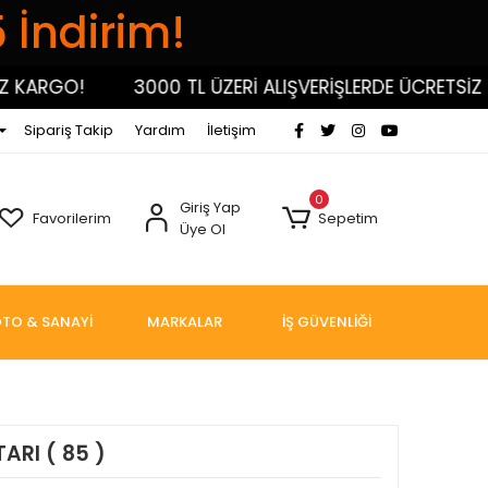
5 İndirim!
ARGO!
3000 TL ÜZERİ ALIŞVERİŞLERDE ÜCRETSİZ KAR
Sipariş Takip
Yardım
İletişim
0
Giriş Yap
Favorilerim
Sepetim
Üye Ol
TO & SANAYİ
MARKALAR
İŞ GÜVENLİĞİ
ARI ( 85 )