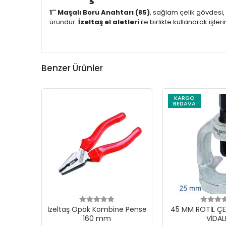
1'' Maşalı Boru Anahtarı (85)
, sağlam çelik gövdesi
üründür.
İzeltaş el aletleri
ile birlikte kullanarak işler
Benzer Ürünler
KARGO
BEDAVA
İzeltaş Opak Kombine Pense
45 MM ROTİL ÇE
160 mm
VİDAL