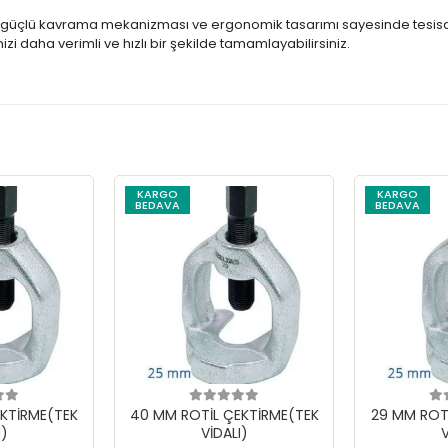
, güçlü kavrama mekanizması ve ergonomik tasarımı sayesinde tesisat 
inizi daha verimli ve hızlı bir şekilde tamamlayabilirsiniz.
KARGO
KARGO
BEDAVA
BEDAVA
KTİRME(TEK
40 MM ROTİL ÇEKTİRME(TEK
29 MM ROT
I)
VİDALI)
V