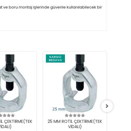
ve boru montaj işlerinde güvenle kullanılabilecek bir
KARGO
BEDAVA
İL ÇEKTİRME(TEK
25 MM ROTİL ÇEKTİRME(TEK
18 MM
İDALI)
VİDALI)