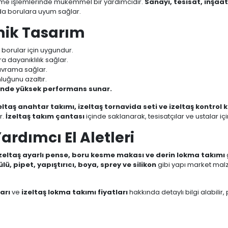
tme işlemlerinde mükemmel bir yardımcıdır.
Sanayi, tesisat, inşaa
rda borulara uyum sağlar.
mik Tasarım
lı borular için uygundur.
a dayanıklılık sağlar.
avrama sağlar.
luğunu azaltır.
erinde yüksek performans sunar.
eltaş anahtar takımı, izeltaş tornavida seti ve izeltaş kontrol 
r.
İzeltaş takım çantası
içinde saklanarak, tesisatçılar ve ustalar iç
Yardımcı El Aletleri
izeltaş ayarlı pense, boru kesme makası ve derin lokma takımı
lü, pipet, yapıştırıcı, boya, sprey ve silikon
gibi yapı market mal
arı
ve
izeltaş lokma takımı fiyatları
hakkında detaylı bilgi alabilir,