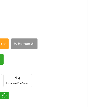
Ekle
Hemen Al
R
İade ve Değişim