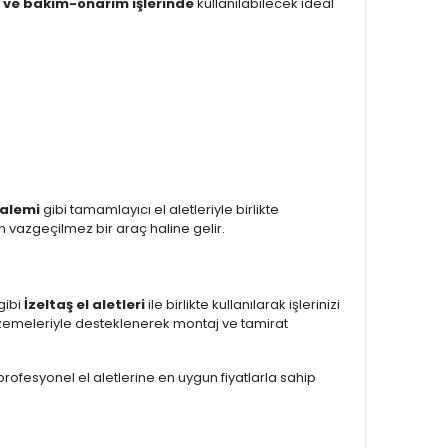
t ve bakım-onarım işlerinde
kullanılabilecek ideal
kalemi
gibi tamamlayıcı el aletleriyle birlikte
in vazgeçilmez bir araç haline gelir.
gibi
İzeltaş el aletleri
ile birlikte kullanılarak işlerinizi
zemeleriyle desteklenerek montaj ve tamirat
 profesyonel el aletlerine en uygun fiyatlarla sahip