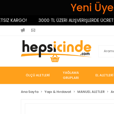
Yeni Üyel
Z KARGO!
3000 TL ÜZERİ ALIŞVERİŞLERDE ÜCRETSİZ 
YAĞLAMA
ÖLÇÜ ALETLERİ
EL ALETLERİ
GRUPLARI
Ana Sayfa
Yapı & Hırdavat
MANUEL ALETLER
A