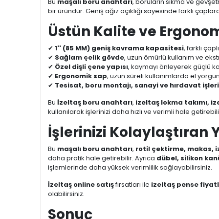
Bu
maşalı boru anahtarı
, boruların sıkma ve gevşe
bir üründür. Geniş ağız açıklığı sayesinde farklı çapla
Üstün Kalite ve Ergono
✔
1'' (85 MM) geniş kavrama kapasitesi
, farklı çap
✔
Sağlam çelik gövde
, uzun ömürlü kullanım ve ekstr
✔
Özel dişli çene yapısı
, kaymayı önleyerek güçlü k
✔
Ergonomik sap
, uzun süreli kullanımlarda el yorgun
✔
Tesisat, boru montajı, sanayi ve hırdavat işl
Bu
İzeltaş boru anahtarı
,
izeltaş lokma takımı, iz
kullanılarak işlerinizi daha hızlı ve verimli hale getirebili
İşlerinizi Kolaylaştıran 
Bu
maşalı boru anahtarı
,
rotil çektirme, makas, 
daha pratik hale getirebilir. Ayrıca
dübel, silikon kanü
işlemlerinde daha yüksek verimlilik sağlayabilirsiniz.
İzeltaş online satış
fırsatları ile
izeltaş pense fiyatl
olabilirsiniz.
Sonuç