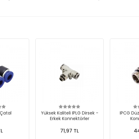
 Çatal
Yüksek Kaliteli IPLG Dirsek -
IPCG Düz
Erkek Konnektörler
Kon
TL
71,97 TL
44