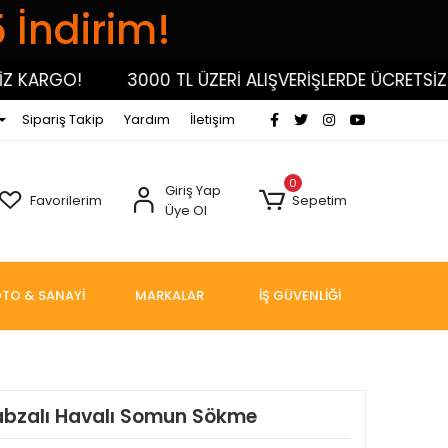
5 İndirim!
KARGO!
3000 TL ÜZERİ ALIŞVERİŞLERDE ÜCRETSİZ KA
Sipariş Takip
Yardım
İletişim
0
Giriş Yap
Favorilerim
Sepetim
Üye Ol
TO & SANAYİ
MARKALAR
İŞ GÜVENLİĞİ
Kabzalı Havalı Somun Sökme