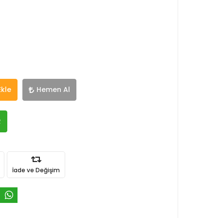
Ekle
Hemen Al
R
İade ve Değişim