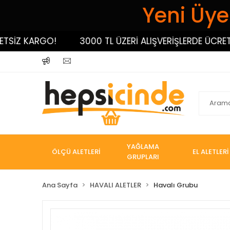
Yeni Üyel
İZ KARGO!
3000 TL ÜZERİ ALIŞVERİŞLERDE ÜCRETSİZ
YAĞLAMA
ÖLÇÜ ALETLERİ
EL ALETLERİ
GRUPLARI
Ana Sayfa
HAVALI ALETLER
Havalı Grubu