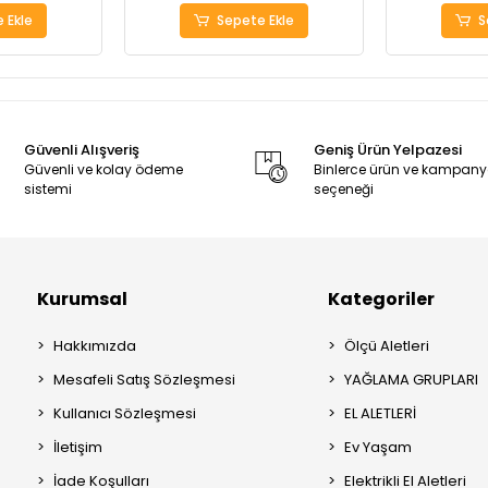
 Ekle
Sepete Ekle
S
Güvenli Alışveriş
Geniş Ürün Yelpazesi
Güvenli ve kolay ödeme
Binlerce ürün ve kampan
sistemi
seçeneği
Kurumsal
Kategoriler
Hakkımızda
Ölçü Aletleri
Mesafeli Satış Sözleşmesi
YAĞLAMA GRUPLARI
Kullanıcı Sözleşmesi
EL ALETLERİ
İletişim
Ev Yaşam
İade Koşulları
Elektrikli El Aletleri