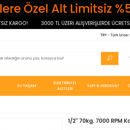
ere Özel Alt Limitsiz %
 KARGO!
3000 TL ÜZERİ ALIŞVERİŞLERDE ÜCRETSİZ 
TRY - Türk Lirası
ELEKTRİKLİ EL
EV YAŞAM
YAPI & HIRDAVAT
O
ALETLERİ
1/2" 70kg. 7000 RPM 