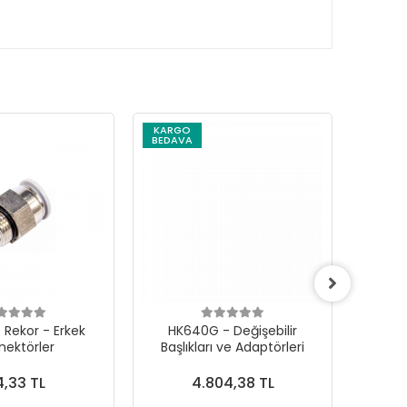
KARGO
KARG
BEDAVA
BEDAV
 Rekor - Erkek
HK640G - Değişebilir
Mikro
nektörler
Başlıkları ve Adaptörleri
İ
,33 TL
4.804,38 TL