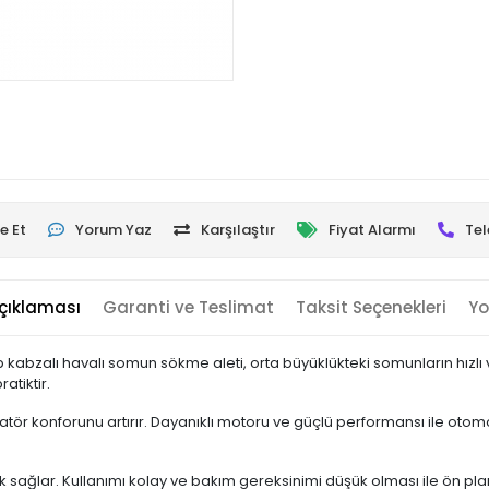
e Et
Yorum Yaz
Karşılaştır
Fiyat Alarmı
Tel
çıklaması
Garanti ve Teslimat
Taksit Seçenekleri
Yo
kabzalı havalı somun sökme aleti, orta büyüklükteki somunların hızlı ve
atiktir.
atör konforunu artırır. Dayanıklı motoru ve güçlü performansı ile oto
ılık sağlar. Kullanımı kolay ve bakım gereksinimi düşük olması ile ön pla