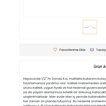
Favorilerime Ekle
Tavsiy
Ürün A
Hepsicinde 1/2'' Fır Döndü Kol, mutfakta kullanımı kola
hazırlamanıza yardımcı olur. Kaliteli malzemeden üreti
ürünü kaliteli, uygun fiyatlı ve hızlı teslimat güvences
ya da yaşam alanlarınıza estetik bir dokunuş katacaktır.
ulaştırılmaktadır. İster evde ister iş yerinde kullanabi
her zaman ön planda tutuyoruz. Bu nedenle ürünlerimiz 
sağlıyoruz. ⚙️ Ürün hakkında daha fazla bilgi için tekn