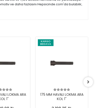
omotiv ve daha fazlasını Hepsicinde.com'da bulabilir,
KARGO
KARG
BEDAVA
BEDAV
VALI LOKMA ARA
175 MM HAVALI LOKMA ARA
330 M
KOL 1''
KOL 1''