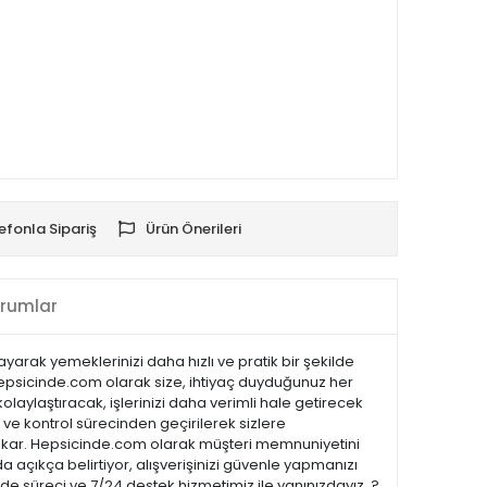
efonla Sipariş
Ürün Önerileri
rumlar
yarak yemeklerinizi daha hızlı ve pratik bir şekilde
 Hepsicinde.com olarak size, ihtiyaç duyduğunuz her
olaylaştıracak, işlerinizi daha verimli hale getirecek
k ve kontrol sürecinden geçirilerek sizlere
öne çıkar. Hepsicinde.com olarak müşteri memnuniyetini
açıkça belirtiyor, alışverişinizi güvenle yapmanızı
ade süreci ve 7/24 destek hizmetimiz ile yanınızdayız. ?