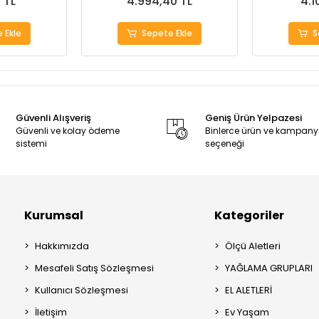
 TL
4.994,40 TL
4.1
 Ekle
Sepete Ekle
S
Güvenli Alışveriş
Geniş Ürün Yelpazesi
Güvenli ve kolay ödeme
Binlerce ürün ve kampan
sistemi
seçeneği
Kurumsal
Kategoriler
Hakkımızda
Ölçü Aletleri
Mesafeli Satış Sözleşmesi
YAĞLAMA GRUPLARI
Kullanıcı Sözleşmesi
EL ALETLERİ
İletişim
Ev Yaşam