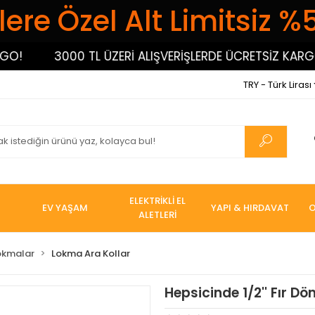
ere Özel Alt Limitsiz %
3000 TL ÜZERİ ALIŞVERİŞLERDE ÜCRETSİZ KARGO!
TRY - Türk Lirası
ELEKTRİKLİ EL
EV YAŞAM
YAPI & HIRDAVAT
O
ALETLERİ
okmalar
Lokma Ara Kollar
Hepsicinde 1/2'' Fır Dö