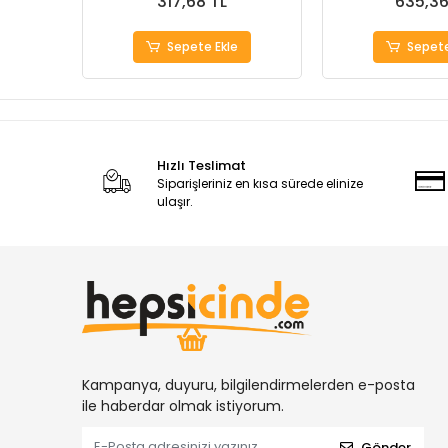
317,68 TL
635,36
Sepete Ekle
Sepete
Hızlı Teslimat
Siparişleriniz en kısa sürede elinize
ulaşır.
Kampanya, duyuru, bilgilendirmelerden e-posta
ile haberdar olmak istiyorum.
Gönder