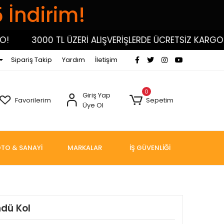
5 İndirim!
3000 TL ÜZERİ ALIŞVERİŞLERDE ÜCRETSİZ KARGO!
Sipariş Takip
Yardım
İletişim
0
Giriş Yap
Favorilerim
Sepetim
Üye Ol
TO & SANAYİ
MARKALAR
İŞ GÜVENLİĞİ
ndü Kol