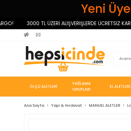
Yeni Üyel
O!
3000 TL ÜZERİ ALIŞVERİŞLERDE ÜCRETSİZ KARGO!
YAĞLAMA
ÖLÇÜ ALETLERİ
EL ALETLERİ
GRUPLARI
Ana Sayfa
Yapı & Hırdavat
MANUEL ALETLER
L