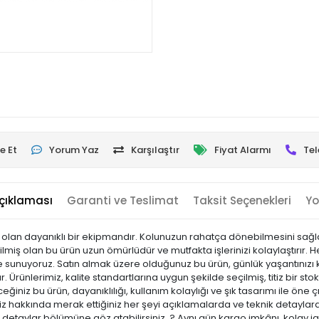
e Et
Yorum Yaz
Karşılaştır
Fiyat Alarmı
Tel
çıklaması
Garanti ve Teslimat
Taksit Seçenekleri
Yo
y olan dayanıklı bir ekipmandır. Kolunuzun rahatça dönebilmesini sağla
lmiş olan bu ürün uzun ömürlüdür ve mutfakta işlerinizi kolaylaştırır.
iyle sunuyoruz. Satın almak üzere olduğunuz bu ürün, günlük yaşantınızı k
 Ürünlerimiz, kalite standartlarına uygun şekilde seçilmiş, titiz bir sto
leceğiniz bu ürün, dayanıklılığı, kullanım kolaylığı ve şık tasarımı ile 
hakkında merak ettiğiniz her şeyi açıklamalarda ve teknik detaylarda 
ik detaylar bölümüne göz atabilirsiniz. ? Aynı gün kargo imkânı, kolay i