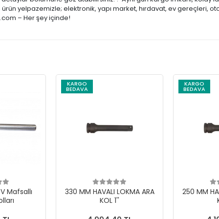
ürün yelpazemizle; elektronik, yapı market, hırdavat, ev gereçleri, ot
e.com – Her şey içinde!
KARGO
KARGO
BEDAVA
BEDAVA
V Mafsallı
330 MM HAVALI LOKMA ARA
250 MM HA
lları
KOL 1''