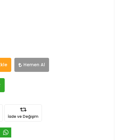
Ekle
Hemen Al
R
İade ve Değişim