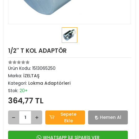
1/2'' T KOL ADAPTÖR
Ürün Kodu:
1513065250
Marka:
İZELTAŞ
Kategori:
Lokma Adaptörleri
Stok:
20+
364,77 TL
Sepete
Hemen Al
Ekle
WHATSAPP İLE SİPARİŞ VER