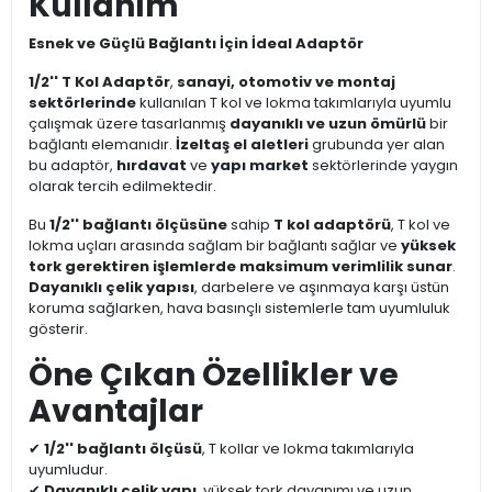
Kullanım
Esnek ve Güçlü Bağlantı İçin İdeal Adaptör
1/2'' T Kol Adaptör
,
sanayi, otomotiv ve montaj
sektörlerinde
kullanılan T kol ve lokma takımlarıyla uyumlu
çalışmak üzere tasarlanmış
dayanıklı ve uzun ömürlü
bir
bağlantı elemanıdır.
İzeltaş el aletleri
grubunda yer alan
bu adaptör,
hırdavat
ve
yapı market
sektörlerinde yaygın
olarak tercih edilmektedir.
Bu
1/2'' bağlantı ölçüsüne
sahip
T kol adaptörü
, T kol ve
lokma uçları arasında sağlam bir bağlantı sağlar ve
yüksek
tork gerektiren işlemlerde maksimum verimlilik sunar
.
Dayanıklı çelik yapısı
, darbelere ve aşınmaya karşı üstün
koruma sağlarken, hava basınçlı sistemlerle tam uyumluluk
gösterir.
Öne Çıkan Özellikler ve
Avantajlar
✔
1/2'' bağlantı ölçüsü
, T kollar ve lokma takımlarıyla
uyumludur.
✔
Dayanıklı çelik yapı
, yüksek tork dayanımı ve uzun