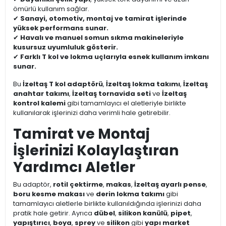
ömürlü kullanım sağlar.
✔
Sanayi, otomotiv, montaj ve tamirat işlerinde
yüksek performans sunar.
✔
Havalı ve manuel somun sıkma makineleriyle
kusursuz uyumluluk gösterir.
✔
Farklı T kol ve lokma uçlarıyla esnek kullanım imkanı
sunar.
Bu
İzeltaş T kol adaptörü
,
İzeltaş lokma takımı
,
İzeltaş
anahtar takımı
,
İzeltaş tornavida seti
ve
İzeltaş
kontrol kalemi
gibi tamamlayıcı el aletleriyle birlikte
kullanılarak işlerinizi daha verimli hale getirebilir.
Tamirat ve Montaj
İşlerinizi Kolaylaştıran
Yardımcı Aletler
Bu adaptör,
rotil çektirme
,
makas
,
İzeltaş ayarlı pense
,
boru kesme makası
ve
derin lokma takımı
gibi
tamamlayıcı aletlerle birlikte kullanıldığında işlerinizi daha
pratik hale getirir. Ayrıca
dübel
,
silikon kanülü
,
pipet
,
yapıştırıcı
,
boya
,
sprey
ve
silikon
gibi
yapı market