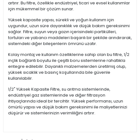
artırır. Bu filtre, özellikle endüstriyel, ticari ve evsel kullanımlar
için mükemmel bir çözüm sunar.
Yüksek kapasite yapısı, sürekli ve yoğun kullanım için
uygundur, uzun süre dayanıklılık ve düşük bakım gereksinimi
sağlar. Filtre, suyun veya gazın içerisindeki partikülleri,
tortuları ve yabancı maddeleri başarılı bir şekilde arındırarak,
sistemdeki diğer bileşenlerin ömrünü uzatır.
Kolay montaj ve kullanım özelliklerine sahip olan bu filtre, 1/2
inçlik bağlantı boyutu ile çeşitli boru sistemlerine rahatlıkla
entegre edilebilir. Dayanıklı malzemelerden üretilmiş olup,
yüksek sıcaklık ve basınç koşullarında bile güvenle
kullanılabilir.
1/2" Yüksek Kapasite Filtre, su arıtma sistemlerinde,
endüstriyel gaz sistemlerinde ve diğer filtrasyon
ihtiyaçlarında ideal bir tercihtir. Yüksek performansı, uzun
ömürlü yapısı ve düşük bakım gereksinimi ile maliyetlerinizi
düşürür ve sistemlerinizin verimliliğini artırır.