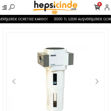
0
VERİŞLERDE ÜCRETSİZ KARGO!
3000 TL ÜZERİ ALIŞVERİŞLERDE ÜCR