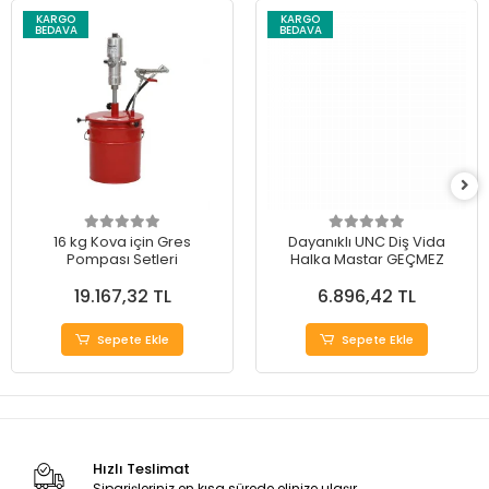
KARGO
KARGO
BEDAVA
BEDAVA
16 kg Kova için Gres
Dayanıklı UNC Diş Vida
Pompası Setleri
Halka Mastar GEÇMEZ
19.167,32 TL
6.896,42 TL
Sepete Ekle
Sepete Ekle
Hızlı Teslimat
Siparişleriniz en kısa sürede elinize ulaşır.