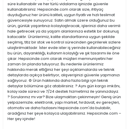
süre kullanabilir ve her türlü vidalama işinizde güvenle
kullanabilirsiniz. Hepsicinde.com olarak size, ihtiyaç
duyduğunuz her ürünü kaliteli, uygun fiyatlı ve hızlı teslimat
güvencesiyle sunuyoruz. Satın almak üzere olduğunuz bu
ürün, günlük yaşantınızı kolaylaştıracak, işlerinizi daha verimli
hale getirecek ya da yaşam alanlarınıza estetik bir dokunuş
katacaktır. Ürünlerimiz, kalite standartlarına uygun şekilde
seçilmiş, titiz bir stok ve kontrol sürecinden geçirilerek sizlere
ulaştırılmaktadır. İster evde ister iş yerinde kullanabileceğiniz
bu ürün, dayanıklılığı, kullanım kolaylığı ve şık tasarımı ile öne
çıkar. Hepsicinde.com olarak müşteri memnuniyetini her
zaman ön planda tutuyoruz. Bu nedenle ürünlerimiz
hakkında merak ettiğiniz her şeyi açıklamalarda ve teknik
detaylarda açıkça belirtiyor, alışverişinizi güvenle yapmanızı
sağlıyoruz. ⚙️ Ürün hakkında daha fazla bilgi için teknik
detaylar bölümüne göz atabilirsiniz. ? Aynı gün kargo imkânı,
kolay iade süreci ve 7/24 destek hizmetimiz ile yanınızdayız.
? Sorularınız mı var? Bize ulaşmaktan çekinmeyin! Geniş ürün
yelpazemizle; elektronik, yapı market, hırdavat, ev gereçleri,
otomotiv ve daha fazlasını Hepsicinde.com'da bulabilir,
aradığınız her şeye kolayca ulaşabilirsiniz. Hepsicinde.com –
Her şey içinde!