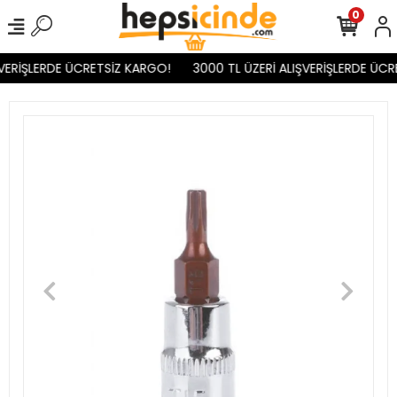
0
VERİŞLERDE ÜCRETSİZ KARGO!
3000 TL ÜZERİ ALIŞVERİŞLERDE ÜCR