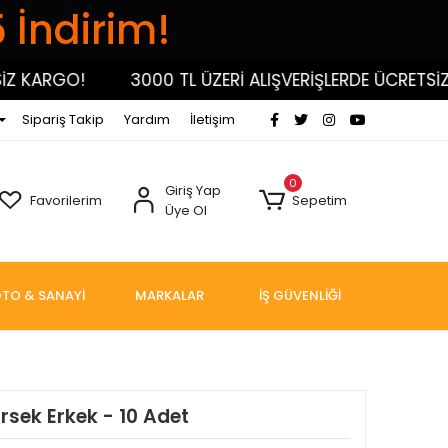
5 İndirim!
KARGO!
3000 TL ÜZERİ ALIŞVERİŞLERDE ÜCRETSİZ KA
Sipariş Takip
Yardım
İletişim
0
Giriş Yap
Favorilerim
Sepetim
Üye Ol
TO & SANAYİ
MARKALAR
İŞ GÜVENLİĞİ
irsek Erkek - 10 Adet