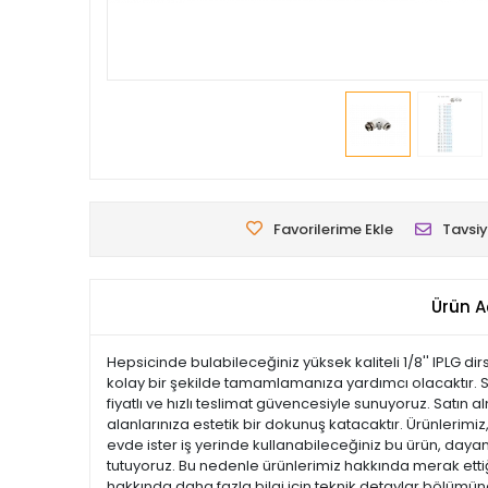
Favorilerime Ekle
Tavsiy
Ürün A
Hepsicinde bulabileceğiniz yüksek kaliteli 1/8'' IPLG di
kolay bir şekilde tamamlamanıza yardımcı olacaktır. Si
fiyatlı ve hızlı teslimat güvencesiyle sunuyoruz. Satın
alanlarınıza estetik bir dokunuş katacaktır. Ürünlerimiz, 
evde ister iş yerinde kullanabileceğiniz bu ürün, dayan
tutuyoruz. Bu nedenle ürünlerimiz hakkında merak ettiği
hakkında daha fazla bilgi için teknik detaylar bölümüne