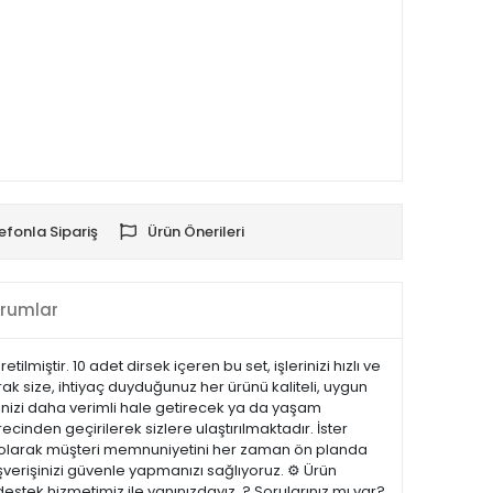
efonla Sipariş
Ürün Önerileri
rumlar
miştir. 10 adet dirsek içeren bu set, işlerinizi hızlı ve
k size, ihtiyaç duyduğunuz her ürünü kaliteli, uygun
erinizi daha verimli hale getirecek ya da yaşam
recinden geçirilerek sizlere ulaştırılmaktadır. İster
.com olarak müşteri memnuniyetini her zaman ön planda
şverişinizi güvenle yapmanızı sağlıyoruz. ⚙️ Ürün
estek hizmetimiz ile yanınızdayız. ? Sorularınız mı var?