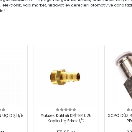
lektronik, yapı market, hırdavat, ev gereçleri, otomotiv ve daha fazl
de!
N UÇ DİŞİ 1/8
Yüksek Kaliteli KRİTER 026
XCPC DÜZ R
Kaplin Uç Erkek 1/2
PF