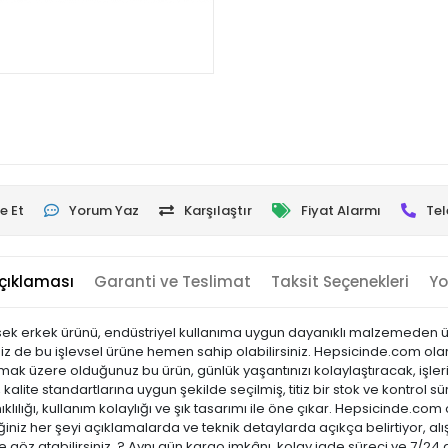
e Et
Yorum Yaz
Karşılaştır
Fiyat Alarmı
Tel
çıklaması
Garanti ve Teslimat
Taksit Seçenekleri
Yo
rsek erkek ürünü, endüstriyel kullanıma uygun dayanıklı malzemeden üretil
z de bu işlevsel ürüne hemen sahip olabilirsiniz. Hepsicinde.com olara
 almak üzere olduğunuz bu ürün, günlük yaşantınızı kolaylaştıracak, işl
kalite standartlarına uygun şekilde seçilmiş, titiz bir stok ve kontrol sü
ıklılığı, kullanım kolaylığı ve şık tasarımı ile öne çıkar. Hepsicinde
niz her şeyi açıklamalarda ve teknik detaylarda açıkça belirtiyor, alı
 göz atabilirsiniz. ? Aynı gün kargo imkânı, kolay iade süreci ve 7/24 d