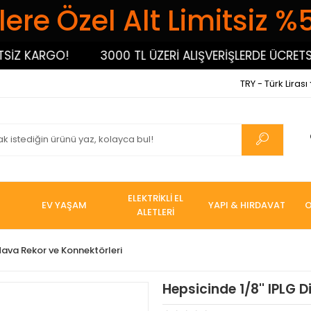
ere Özel Alt Limitsiz %
 KARGO!
3000 TL ÜZERİ ALIŞVERİŞLERDE ÜCRETSİZ 
TRY - Türk Lirası
ELEKTRİKLİ EL
EV YAŞAM
YAPI & HIRDAVAT
O
ALETLERİ
ava Rekor ve Konnektörleri
Hepsicinde 1/8'' IPLG D