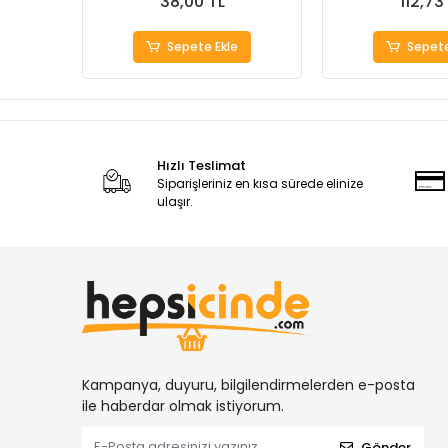
38,00 TL
112,73
Sepete Ekle
Sepete
Hızlı Teslimat
Siparişleriniz en kısa sürede elinize
ulaşır.
Kampanya, duyuru, bilgilendirmelerden e-posta
ile haberdar olmak istiyorum.
Gönder