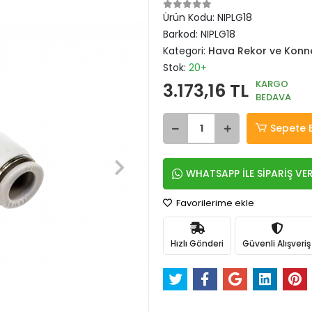
Ürün Kodu:
NIPLG18
Barkod:
NIPLG18
Kategori:
Hava Rekor ve Konne
Stok:
20+
KARGO
3.173,16 TL
BEDAVA
Sepete 
WHATSAPP İLE SİPARİŞ VE
Favorilerime ekle
Hızlı Gönderi
Güvenli Alışveriş