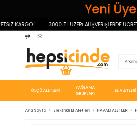
Yeni Üyel
İZ KARGO!
3000 TL ÜZERİ ALIŞVERİŞLERDE ÜCRETSİZ
YAĞLAMA
ÖLÇÜ ALETLERİ
EL ALETLERİ
GRUPLARI
Ana Sayfa
Elektrikli El Aletleri
HAVALI ALETLER
H