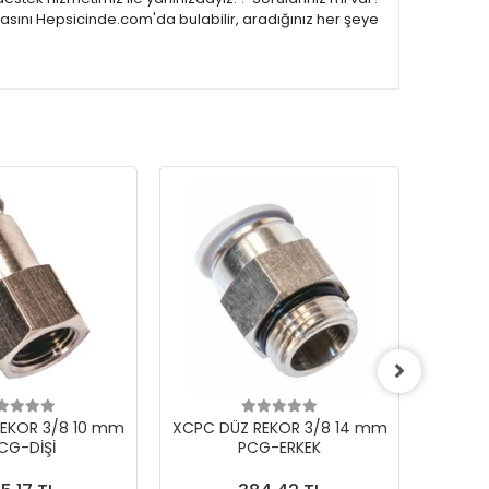
asını Hepsicinde.com'da bulabilir, aradığınız her şeye
EKOR 3/8 10 mm
XCPC DÜZ REKOR 3/8 14 mm
XCPC 
CG-DİŞİ
PCG-ERKEK