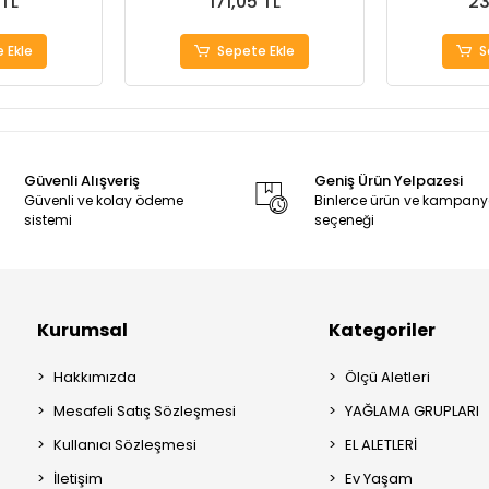
 TL
171,05 TL
23
 Ekle
Sepete Ekle
S
Güvenli Alışveriş
Geniş Ürün Yelpazesi
Güvenli ve kolay ödeme
Binlerce ürün ve kampan
sistemi
seçeneği
Kurumsal
Kategoriler
Hakkımızda
Ölçü Aletleri
Mesafeli Satış Sözleşmesi
YAĞLAMA GRUPLARI
Kullanıcı Sözleşmesi
EL ALETLERİ
İletişim
Ev Yaşam