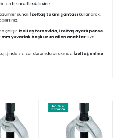
izin hızını arttırabilirsiniz.
 çözümler sunar.
İzeltaş takım çantası
kullanarak,
ilirsiniz.
e çalışır.
İzeltaş tornavida
,
İzeltaş ayarlı pense
10 mm yuvarlak başlı uzun allen anahtar
size
taj işinde sizi zor durumda bırakmaz.
İzeltaş online
KARGO
BEDAVA