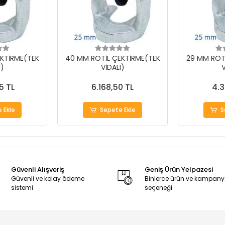
KTİRME(TEK
40 MM ROTİL ÇEKTİRME(TEK
29 MM ROT
I)
VİDALI)
V
5 TL
6.168,50 TL
4.3
 Ekle
Sepete Ekle
S
Güvenli Alışveriş
Geniş Ürün Yelpazesi
Güvenli ve kolay ödeme
Binlerce ürün ve kampan
sistemi
seçeneği