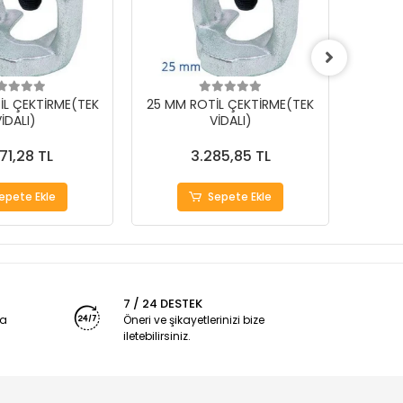
İL ÇEKTİRME(TEK
25 MM ROTİL ÇEKTİRME(TEK
18 MM
İDALI)
VİDALI)
71,28 TL
3.285,85 TL
epete Ekle
Sepete Ekle
7 / 24 DESTEK
ya
Öneri ve şikayetlerinizi bize
iletebilirsiniz.