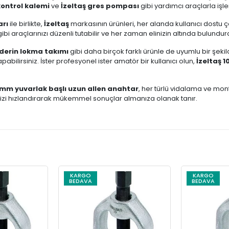
kontrol kalemi
ve
İzeltaş gres pompası
gibi yardımcı araçlarla işlerin
arı
ile birlikte,
İzeltaş
markasının ürünleri, her alanda kullanıcı dostu
ibi araçlarınızı düzenli tutabilir ve her zaman elinizin altında bulundurab
derin lokma takımı
gibi daha birçok farklı ürünle de uyumlu bir şekild
yapabilirsiniz. İster profesyonel ister amatör bir kullanıcı olun,
İzeltaş 
0 mm yuvarlak başlı uzun allen anahtar
, her türlü vidalama ve mon
erinizi hızlandırarak mükemmel sonuçlar almanıza olanak tanır.
KARGO
KARGO
BEDAVA
BEDAVA