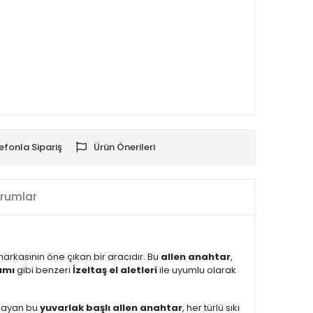
efonla Sipariş
Ürün Önerileri
rumlar
arkasının öne çıkan bir aracıdır. Bu
allen anahtar
,
ımı
gibi benzeri
İzeltaş el aletleri
ile uyumlu olarak
ğlayan bu
yuvarlak başlı allen anahtar
, her türlü sıkı