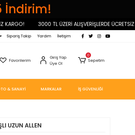
5 İndirim!
ARGO!
3000 TL ÜZERİ ALIŞVERİŞLERDE ÜCRETSİZ KA
Sipariş Takip
Yardım
İletişim
0
Giriş Yap
Favorilerim
Sepetim
Üye Ol
TO & SANAYİ
MARKALAR
İŞ GÜVENLİĞİ
LI UZUN ALLEN