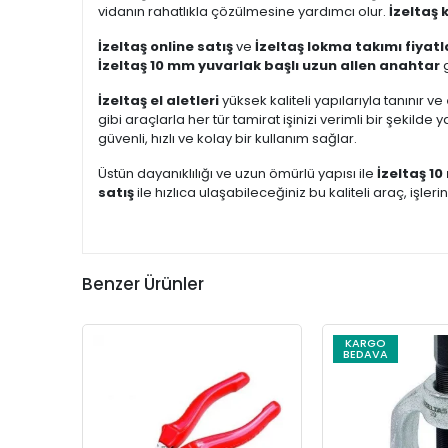
vidanın rahatlıkla çözülmesine yardımcı olur.
İzeltaş 
İzeltaş online satış
ve
İzeltaş lokma takımı fiyatl
İzeltaş 10 mm yuvarlak başlı uzun allen anahtar
g
İzeltaş el aletleri
yüksek kaliteli yapılarıyla tanınır ve
gibi araçlarla her tür tamirat işinizi verimli bir şekilde 
güvenli, hızlı ve kolay bir kullanım sağlar.
Üstün dayanıklılığı ve uzun ömürlü yapısı ile
İzeltaş 1
satış
ile hızlıca ulaşabileceğiniz bu kaliteli araç, işl
Benzer Ürünler
KARGO
BEDAVA