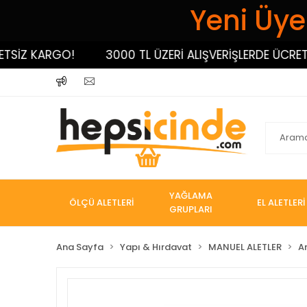
Yeni Üyel
Z KARGO!
3000 TL ÜZERİ ALIŞVERİŞLERDE ÜCRETSİZ
YAĞLAMA
ÖLÇÜ ALETLERİ
EL ALETLERİ
GRUPLARI
Ana Sayfa
Yapı & Hırdavat
MANUEL ALETLER
A