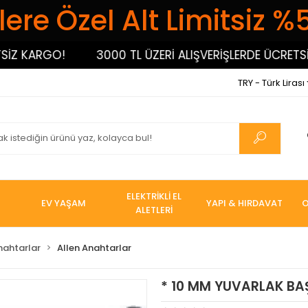
ere Özel Alt Limitsiz %
 KARGO!
3000 TL ÜZERİ ALIŞVERİŞLERDE ÜCRETSİZ K
TRY - Türk Lirası
ELEKTRİKLİ EL
EV YAŞAM
YAPI & HIRDAVAT
O
ALETLERİ
nahtarlar
Allen Anahtarlar
* 10 MM YUVARLAK BAŞ