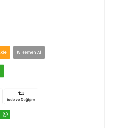
Ekle
Hemen Al
R
İade ve Değişim