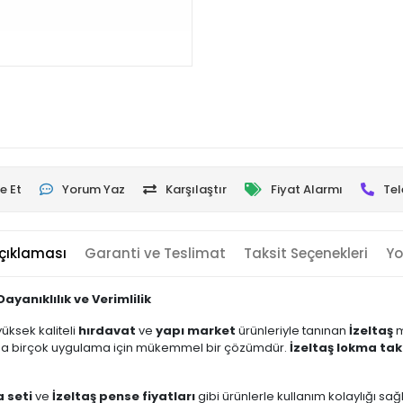
e Et
Yorum Yaz
Karşılaştır
Fiyat Alarmı
Tel
çıklaması
Garanti ve Teslimat
Taksit Seçenekleri
Yo
ayanıklılık ve Verimlilik
 yüksek kaliteli
hırdavat
ve
yapı market
ürünleriyle tanınan
İzeltaş
m
a birçok uygulama için mükemmel bir çözümdür.
İzeltaş lokma tak
a seti
ve
İzeltaş pense fiyatları
gibi ürünlerle kullanım kolaylığı sa