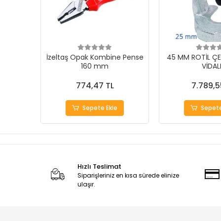
İzeltaş Opak Kombine Pense
45 MM ROTİL ÇE
160 mm
VİDAL
774,47 TL
7.789,5
Sepete Ekle
Sepete
Hızlı Teslimat
Siparişleriniz en kısa sürede elinize
ulaşır.