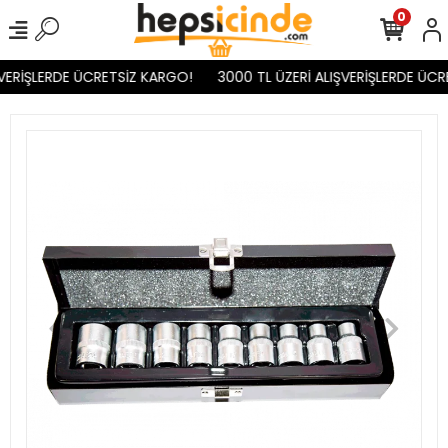
0
VERİŞLERDE ÜCRETSİZ KARGO!
3000 TL ÜZERİ ALIŞVERİŞLERDE ÜCR