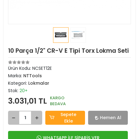
10 Parça 1/2" CR-V E Tipi Torx Lokma Seti
Ürün Kodu:
NCSET12E
Marka:
NTTools
Kategori:
Lokmalar
Stok:
20+
KARGO
3.031,01 TL
BEDAVA
Sepete
Hemen Al
Ekle
WHATSAPP İLE SİPARİŞ VER