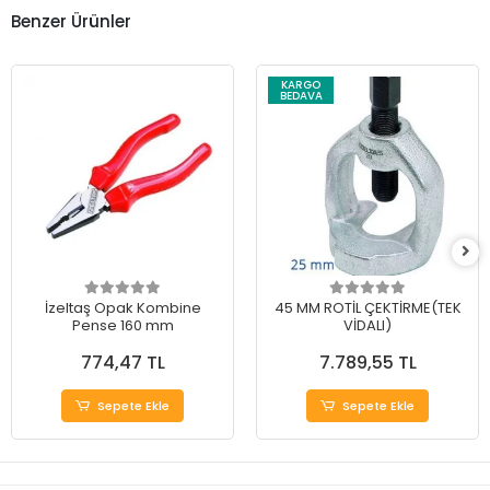
Benzer Ürünler
KARGO
BEDAVA
İzeltaş Opak Kombine
45 MM ROTİL ÇEKTİRME(TEK
Pense 160 mm
VİDALI)
774,47 TL
7.789,55 TL
Sepete Ekle
Sepete Ekle