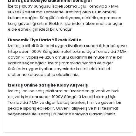
İzeltaş Kalitesiyle Mükemmel Sonuçlar
İzeltaş 1000V Süngüsü İzoleli Lokma Uçlu Tornavida 7 MM,
yüksek kaliteli malzemelerle üretilmiş olup uzun ömürlü
kullanım sağlar. Süngülü izoleli yapısı, elektrik çarpmasına
karşı güvenliği artırır. Elektrik işlerinde mükemmel sonuçlar
elde etmek için ideal bir üründür.
Ekonomik Fiyatlarla Yüksek Kalite
İzeltaş, kaliteli ürünlerini uygun fiyatlarla sunarak her bütçeye
hitap eder. 1000V Süngüsü İzoleli Lokma Uçlu Tornavida 7 MM,
dayanıklı yapısı ve uzun ömürlü kullanımı ile mükemmel bir
yatırım seçeneğidir. İzeltaş tornavida fiyatları ve diğer
ürünlerin uygun fiyatları sayesinde kaliteli elektrikli el
aletlerine kolayca sahip olabilirsiniz.
İzeltaş Online Satış ile Kolay Alışveriş
İzeltaş, online satış platformları üzerinden güvenli ve hızlı
alışveriş imkanı sunar. 1000V Süngüsü İzoleli Lokma Uçlu
Tornavida 7 MM ve diğer İzeltaş ürünleri, hızlı ve güvenli bir
şekilde sipariş edilebilir. Güvenli alışveriş ve hızlı teslimat
seçenekleri ile İzeltaş ürünlerine kolayca ulaşabilirsiniz.