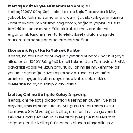
İzeltaş Kalitesiyle Mükemmel Sonuçlar
İzeltaş 1000V Süngüsü İzoleli Lokma Uçlu Tornavida 8 MM,
yüksek kaliteli malzemelerle üretilmiştir. Elektrik çarpmasına
karşı maksimum koruma sağlarken, sağlam yapısı ile uzun
ömürlü kullanım sunar. Yüksek kaliteli malzemeler ve
ergonomik tasarım, her türlü elektriksel vidalama işinde
mükemmel sonuçlar elde etmenizi sağlar.
Ekonomik Fiyatlarla Yüksek Kalite
İzeltaş, kaliteli ürünlerini uygun fiyatlarla sunarak her bütçeye
hitap eder. 1000V Süngüsü İzoleli Lokma Uçlu Tornavida 8 MM,
dayanıklı yapısı ve uzun ömürlü kullanımı ile mükemmel bir
yatırım seçeneğidir. İzeltaş tornavida fiyatları ve diğer
ürünlerin uygun fiyatları sayesinde kaliteli elektrikli el
aletlerine kolayca sahip olabilirsiniz.
İzeltaş Online Satış ile Kolay Alışveriş
İzeltaş, online satış platformları üzerinden güvenli ve hızlı
alışveriş imkanı sunar. 1000V Süngüsü İzoleli Lokma Uçlu
Tornavida 8 MM ve diğer İzeltaş ürünleri, hızlı ve güvenli bir
şekilde sipariş edilebilir. Güvenli alışveriş ve hızlı teslimat
seçenekleri ile İzeltaş ürünlerine kolayca ulaşabilirsiniz.