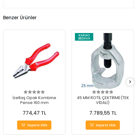
Benzer Ürünler
KARGO
BEDAVA
İzeltaş Opak Kombine
45 MM ROTİL ÇEKTİRME(TEK
Pense 160 mm
VİDALI)
774,47 TL
7.789,55 TL
Sepete Ekle
Sepete Ekle