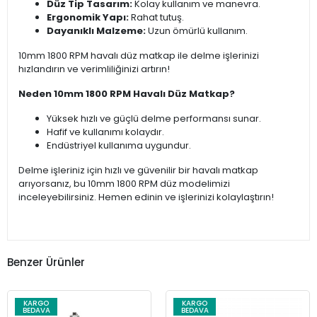
Düz Tip Tasarım:
Kolay kullanım ve manevra.
Ergonomik Yapı:
Rahat tutuş.
Dayanıklı Malzeme:
Uzun ömürlü kullanım.
10mm 1800 RPM havalı düz matkap ile delme işlerinizi
hızlandırın ve verimliliğinizi artırın!
Neden 10mm 1800 RPM Havalı Düz Matkap?
Yüksek hızlı ve güçlü delme performansı sunar.
Hafif ve kullanımı kolaydır.
Endüstriyel kullanıma uygundur.
Delme işleriniz için hızlı ve güvenilir bir havalı matkap
arıyorsanız, bu 10mm 1800 RPM düz modelimizi
inceleyebilirsiniz. Hemen edinin ve işlerinizi kolaylaştırın!
Benzer Ürünler
KARGO
KARGO
BEDAVA
BEDAVA