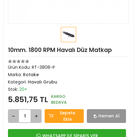
10mm. 1800 RPM Havalı Düz Matkap
Ürün Kodu:
RT-3808-P
Marka:
Rotake
Kategori:
Havalı Grubu
Stok:
20+
KARGO
5.851,75 TL
BEDAVA
Sepete
Hemen Al
Ekle
WHATSAPP İLE SİPARİŞ VER