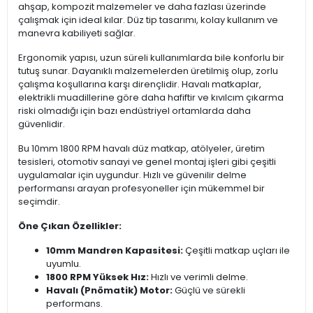
ahşap, kompozit malzemeler ve daha fazlası üzerinde
çalışmak için ideal kılar. Düz tip tasarımı, kolay kullanım ve
manevra kabiliyeti sağlar.
Ergonomik yapısı, uzun süreli kullanımlarda bile konforlu bir
tutuş sunar. Dayanıklı malzemelerden üretilmiş olup, zorlu
çalışma koşullarına karşı dirençlidir. Havalı matkaplar,
elektrikli muadillerine göre daha hafiftir ve kıvılcım çıkarma
riski olmadığı için bazı endüstriyel ortamlarda daha
güvenlidir.
Bu 10mm 1800 RPM havalı düz matkap, atölyeler, üretim
tesisleri, otomotiv sanayi ve genel montaj işleri gibi çeşitli
uygulamalar için uygundur. Hızlı ve güvenilir delme
performansı arayan profesyoneller için mükemmel bir
seçimdir.
Öne Çıkan Özellikler:
10mm Mandren Kapasitesi:
Çeşitli matkap uçları ile
uyumlu.
1800 RPM Yüksek Hız:
Hızlı ve verimli delme.
Havalı (Pnömatik) Motor:
Güçlü ve sürekli
performans.