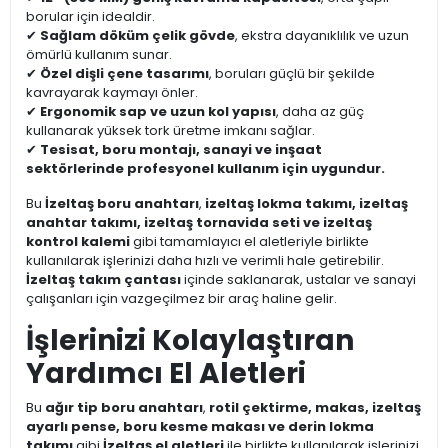
borular için idealdir.
✔
Sağlam döküm çelik gövde
, ekstra dayanıklılık ve uzun
ömürlü kullanım sunar.
✔
Özel dişli çene tasarımı
, boruları güçlü bir şekilde
kavrayarak kaymayı önler.
✔
Ergonomik sap ve uzun kol yapısı
, daha az güç
kullanarak yüksek tork üretme imkanı sağlar.
✔
Tesisat, boru montajı, sanayi ve inşaat
sektörlerinde profesyonel kullanım için uygundur.
Bu
İzeltaş boru anahtarı
,
izeltaş lokma takımı, izeltaş
anahtar takımı, izeltaş tornavida seti ve izeltaş
kontrol kalemi
gibi tamamlayıcı el aletleriyle birlikte
kullanılarak işlerinizi daha hızlı ve verimli hale getirebilir.
İzeltaş takım çantası
içinde saklanarak, ustalar ve sanayi
çalışanları için vazgeçilmez bir araç haline gelir.
İşlerinizi Kolaylaştıran
Yardımcı El Aletleri
Bu
ağır tip boru anahtarı
,
rotil çektirme, makas, izeltaş
ayarlı pense, boru kesme makası ve derin lokma
takımı
gibi
İzeltaş el aletleri
ile birlikte kullanılarak işlerinizi