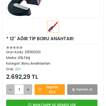
* 12'' AĞIR TİP BORU ANAHTARI
Ürün Kodu:
2110100012
Marka:
İZELTAŞ
Kategori:
Boru Anahtarları
Stok:
20+
2.692,29 TL
Sepete
Hemen Al
Ekle
WHATSAPP İLE SİPARİŞ VER