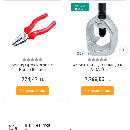
KARGO
BEDAVA
İzeltaş Opak Kombine
45 MM ROTİL ÇEKTİRME(TEK
Pense 160 mm
VİDALI)
774,47 TL
7.789,55 TL
Sepete Ekle
Sepete Ekle
Hızlı Teslimat