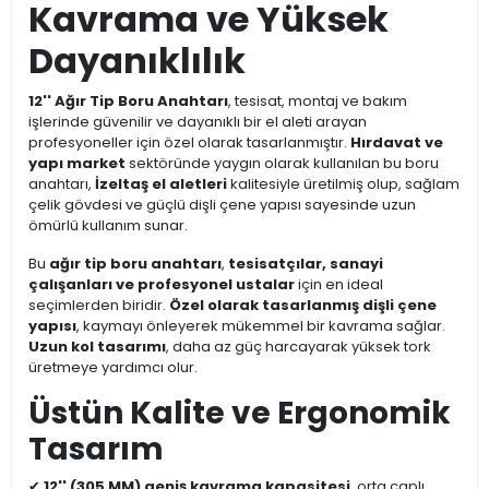
Kavrama ve Yüksek
Dayanıklılık
12'' Ağır Tip Boru Anahtarı
, tesisat, montaj ve bakım
işlerinde güvenilir ve dayanıklı bir el aleti arayan
profesyoneller için özel olarak tasarlanmıştır.
Hırdavat ve
yapı market
sektöründe yaygın olarak kullanılan bu boru
anahtarı,
İzeltaş el aletleri
kalitesiyle üretilmiş olup, sağlam
çelik gövdesi ve güçlü dişli çene yapısı sayesinde uzun
ömürlü kullanım sunar.
Bu
ağır tip boru anahtarı
,
tesisatçılar, sanayi
çalışanları ve profesyonel ustalar
için en ideal
seçimlerden biridir.
Özel olarak tasarlanmış dişli çene
yapısı
, kaymayı önleyerek mükemmel bir kavrama sağlar.
Uzun kol tasarımı
, daha az güç harcayarak yüksek tork
üretmeye yardımcı olur.
Üstün Kalite ve Ergonomik
Tasarım
✔
12'' (305 MM) geniş kavrama kapasitesi
, orta çaplı