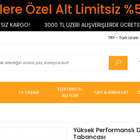
ere Özel Alt Limitsiz %
 KARGO!
3000 TL ÜZERİ ALIŞVERİŞLERDE ÜCRETSİZ K
TRY - Türk Lirası
ELEKTRİKLİ EL
EV YAŞAM
YAPI & HIRDAVAT
O
ALETLERİ
Yüksek Performanslı 1
Tabancası