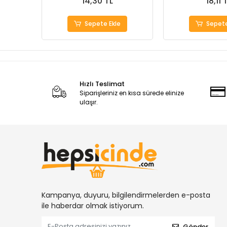
14,30 TL
18,11 
Sepete Ekle
Sepete
Hızlı Teslimat
Siparişleriniz en kısa sürede elinize
ulaşır.
Kampanya, duyuru, bilgilendirmelerden e-posta
ile haberdar olmak istiyorum.
Gönder