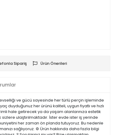
efonla Sipariş
Ürün Önerileri
rumlar
evselliği ve gücü sayesinde her türlü perçin işleminde
aç duyduğunuz her ürünü kaliteli, uygun fiyatlı ve hızlı
rimli hale getirecek ya da yaşam alanlarınıza estetik
sizlere ulaştırılmaktadır. İster evde ister iş yerinde
emnuniyetini her zaman ön planda tutuyoruz. Bu nedenle
manızı sağlıyoruz. ⚙️ Ürün hakkında daha fazla bilgi
nızdayız. ? Sorularınız mı var? Bize ulaşmaktan