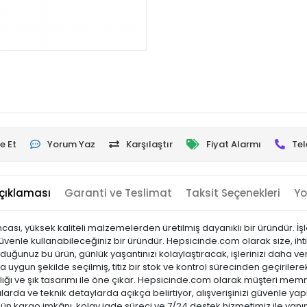
e Et
Yorum Yaz
Karşılaştır
Fiyat Alarmı
Tel
çıklaması
Garanti ve Teslimat
Taksit Seçenekleri
Yo
ı, yüksek kaliteli malzemelerden üretilmiş dayanıklı bir üründür. İşl
güvenle kullanabileceğiniz bir üründür. Hepsicinde.com olarak size, ihtiy
uğunuz bu ürün, günlük yaşantınızı kolaylaştıracak, işlerinizi daha ve
a uygun şekilde seçilmiş, titiz bir stok ve kontrol sürecinden geçirilerek 
laylığı ve şık tasarımı ile öne çıkar. Hepsicinde.com olarak müşteri m
arda ve teknik detaylarda açıkça belirtiyor, alışverişinizi güvenle yap
 gün kargo imkânı, kolay iade süreci ve 7/24 destek hizmetimiz ile yanı