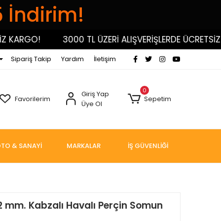
5 İndirim!
ARGO!
3000 TL ÜZERİ ALIŞVERİŞLERDE ÜCRETSİZ KA
Sipariş Takip
Yardım
İletişim
0
Giriş Yap
Favorilerim
Sepetim
Üye Ol
TO & SANAYİ
MARKALAR
İŞ GÜVENLİĞİ
2 mm. Kabzalı Havalı Perçin Somun