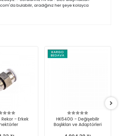
.com'da bulabilir, aradığınız her şeye kolayca
KARGO
KARG
BEDAVA
BEDAV
 Rekor - Erkek
HK640G - Değişebilir
Mikro
nektörler
Başlıkları ve Adaptörleri
İ