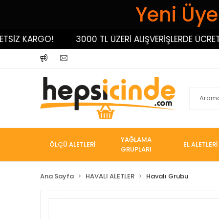
Yeni Üyel
İZ KARGO!
3000 TL ÜZERİ ALIŞVERİŞLERDE ÜCRETSİZ
YAĞLAMA
ÖLÇÜ ALETLERİ
EL ALETLERİ
GRUPLARI
Ana Sayfa
HAVALI ALETLER
Havalı Grubu