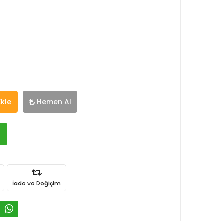
Ekle
Hemen Al
R
İade ve Değişim