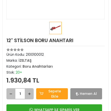
12'' STİLSON BORU ANAHTARI
Ürün Kodu:
2100100012
Marka:
İZELTAŞ
Kategori:
Boru Anahtarları
Stok:
20+
1.930,84 TL
Sepete
Hemen Al
Ekle
WHATSAPP İLE SİPARİŞ VER