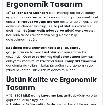
Ergonomik Tasarım
12'' Stilson Boru Anahtarı
, boru montajı, tesisat ve sanayi
uygulamalarında en iyi performansı sunan profesyonel bir el
aletidir.
Hırdavat ve yapı market
sektöründe en çok tercih
edilen ürünlerden biri olup,
İzeltaş el aletleri
kalitesiyle
üretilmiştir.
Sağlam çelik gövdesi ve güçlü çene yapısı
,
boruların sıkıca kavranmasını ve güvenle sıkılıp
gevşetilmesini sağlar.
Bu
stilson boru anahtarı
,
tesisatçılar, sanayi
çalışanları ve tamirat ustaları
için mükemmel bir
çözümdür.
Özel tasarlanmış dişli çene yapısı
, kaymayı
önleyerek maksimum kavrama sunar.
Kompakt tasarımı
,
dar alanlarda kullanım kolaylığı sağlar ve ergonomik sap
yapısı ile konforlu bir kullanım deneyimi sunar.
Üstün Kalite ve Ergonomik
Tasarım
✔
12'' (305 MM) geniş kavrama kapasitesi
, küçük ve orta
çaplı borular için uygundur.
✔
Sağlam döküm çelik gövde
, ekstra dayanıklılık ve uzun