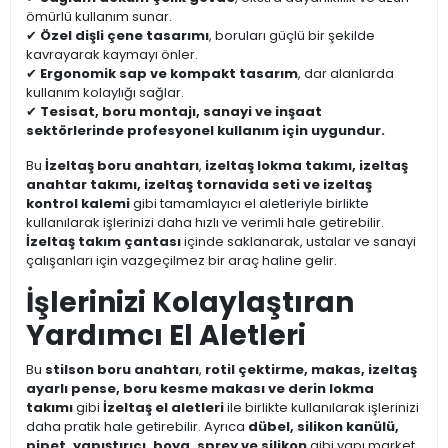
ömürlü kullanım sunar.
✔
Özel dişli çene tasarımı
, boruları güçlü bir şekilde
kavrayarak kaymayı önler.
✔
Ergonomik sap ve kompakt tasarım
, dar alanlarda
kullanım kolaylığı sağlar.
✔
Tesisat, boru montajı, sanayi ve inşaat
sektörlerinde profesyonel kullanım için uygundur.
Bu
İzeltaş boru anahtarı
,
izeltaş lokma takımı, izeltaş
anahtar takımı, izeltaş tornavida seti ve izeltaş
kontrol kalemi
gibi tamamlayıcı el aletleriyle birlikte
kullanılarak işlerinizi daha hızlı ve verimli hale getirebilir.
İzeltaş takım çantası
içinde saklanarak, ustalar ve sanayi
çalışanları için vazgeçilmez bir araç haline gelir.
İşlerinizi Kolaylaştıran
Yardımcı El Aletleri
Bu
stilson boru anahtarı
,
rotil çektirme, makas, izeltaş
ayarlı pense, boru kesme makası ve derin lokma
takımı
gibi
İzeltaş el aletleri
ile birlikte kullanılarak işlerinizi
daha pratik hale getirebilir. Ayrıca
dübel, silikon kanülü,
pipet, yapıştırıcı, boya, sprey ve silikon
gibi yapı market