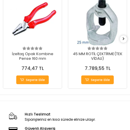
İzeltaş Opak Kombine
45 MM ROTİL ÇEKTİRME(TEK
Pense 160 mm
VİDALI)
774,47 TL
7.789,55 TL
Sepete Ekle
Sepete Ekle
Hızlı Teslimat
Siparişleriniz en kısa sürede elinize ulaşır.
Güvenli Alışveriş