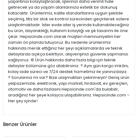
yaşantınızı kolaylaştıracak, işlerinizi daha verimli hale
getirecek ya da yaşam alanlarınıza estetik bir dokunuş
katacaktır. Ürünlerimiz, kalite standartlarına uygun şekilde
seçilmiş, titiz bir stok ve kontrol sürecinden geçirilerek sizlere
ulaştırılmaktadır. İster evde ister iş yerinde kullanabileceğiniz
bu ürün, dayanıklılığı, kullanım kolaylığı ve şık tasarımı ile öne
çıkar. Hepsicinde.com olarak müşteri memnuniyetini her
zaman ön planda tutuyoruz. Bu nedenle ürünlerimiz
hakkında merak ettiğiniz her şeyi açıklamalarda ve teknik
detaylarda açıkça belirtiyor, alışverişinizi güvenle yapmanızı
sağlıyoruz. ⚙️ Ürün hakkında daha fazla bilgi için teknik
detaylar bölümüne göz atabilirsiniz. ? Aynı gün kargo imkânı,
kolay iade süreci ve 7/24 destek hizmetimiz ile yanınızdayız.
? Sorularınız mı var? Bize ulaşmaktan çekinmeyin! Geniş ürün
yelpazemizle; elektronik, yapı market, hırdavat, ev gereçleri,
otomotiv ve daha fazlasını Hepsicinde.com'da bulabilir,
aradığınız her şeye kolayca ulaşabilirsiniz. Hepsicinde.com –
Her şey içinde!
Benzer Ürünler