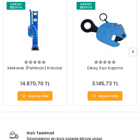
KARGO
KARGO
BEDAVA
BEDAVA
Mekanik (Pehlivan) Krikolar
Dikey Sac Kapma
14.870,70 TL
3.145,73 TL
Sepete Ekle
Sepete Ekle
Hızlı Teslimat
Siparişleriniz en kısa sürede elinize ulaşır.