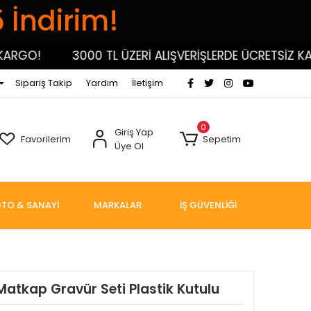
5 İndirim!
GO!
3000 TL ÜZERİ ALIŞVERİŞLERDE ÜCRETSİZ KARGO
Sipariş Takip
Yardım
İletişim
0
Giriş Yap
Favorilerim
Sepetim
Üye Ol
TO & SANAYİ
MARKALAR
İŞ GÜVENLİĞİ
 Matkap Gravür Seti Plastik Kutulu