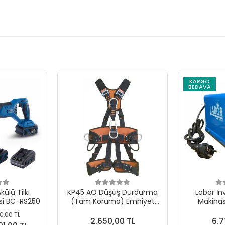
KARGO
BEDAVA
ülü Tilki
KP45 AO Düşüş Durdurma
Labor İn
si BC-RS250
(Tam Koruma) Emniyet
Makina
Kemeri Otomatik Tokalı
0,00 TL
2.650,00 TL
6.7