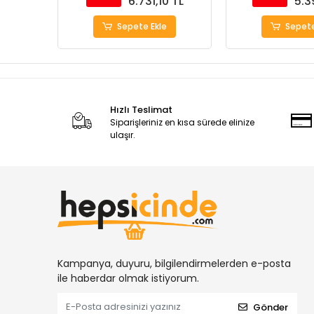
6.731,10 TL
5.3
Sepete Ekle
Sepete
Hızlı Teslimat
Siparişleriniz en kısa sürede elinize
ulaşır.
Kampanya, duyuru, bilgilendirmelerden e-posta
ile haberdar olmak istiyorum.
Gönder