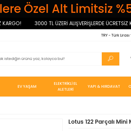
ere Özel Alt Limitsiz %
RGO!
3000 TL ÜZERİ ALIŞVERİŞLERDE ÜCRETSİZ KAR
TRY - Türk Lirası
ELEKTRİKLİ EL
EV YAŞAM
YAPI & HIRDAVAT
O
ALETLERİ
Lotus 122 Parçalı Mini