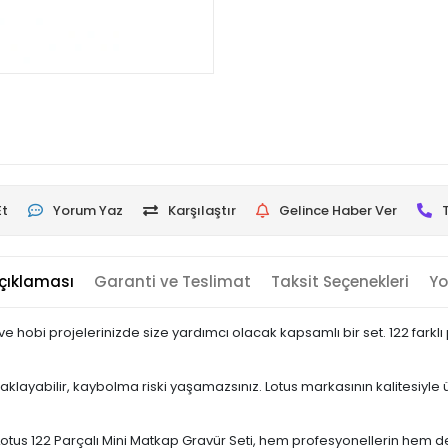
Et
Yorum Yaz
Karşılaştır
Gelince Haber Ver
çıklaması
Garanti ve Teslimat
Taksit Seçenekleri
Yo
e ve hobi projelerinizde size yardımcı olacak kapsamlı bir set. 122 farkl
saklayabilir, kaybolma riski yaşamazsınız. Lotus markasının kalitesiyle
Lotus 122 Parçalı Mini Matkap Gravür Seti, hem profesyonellerin hem 