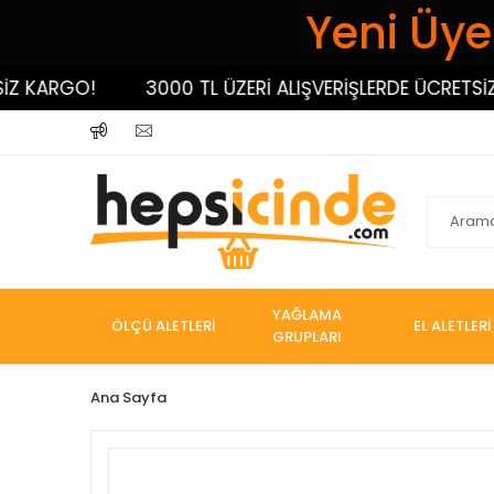
Yeni Üyel
KARGO!
3000 TL ÜZERİ ALIŞVERİŞLERDE ÜCRETSİZ KA
YAĞLAMA
ÖLÇÜ ALETLERİ
EL ALETLERİ
GRUPLARI
Ana Sayfa