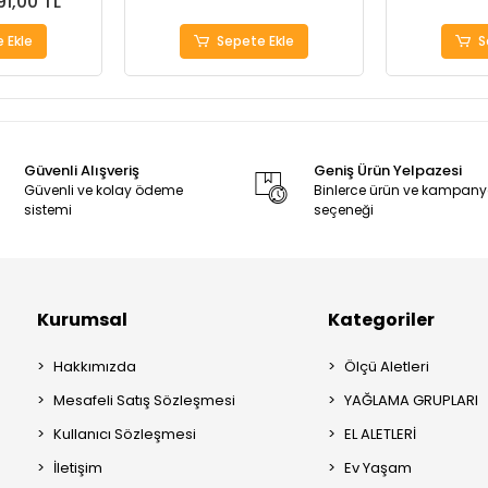
91,00 TL
 Ekle
Sepete Ekle
S
Güvenli Alışveriş
Geniş Ürün Yelpazesi
Güvenli ve kolay ödeme
Binlerce ürün ve kampan
sistemi
seçeneği
Kurumsal
Kategoriler
Hakkımızda
Ölçü Aletleri
Mesafeli Satış Sözleşmesi
YAĞLAMA GRUPLARI
Kullanıcı Sözleşmesi
EL ALETLERİ
İletişim
Ev Yaşam