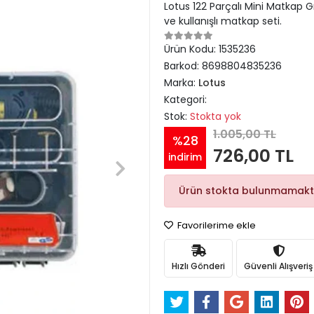
Lotus 122 Parçalı Mini Matkap G
ve kullanışlı matkap seti.
Ürün Kodu:
1535236
Barkod:
8698804835236
Marka:
Lotus
Kategori:
Stok:
Stokta yok
1.005,00 TL
%28
726,00 TL
indirim
Ürün stokta bulunmamakt
Favorilerime ekle
Hızlı Gönderi
Güvenli Alışveriş