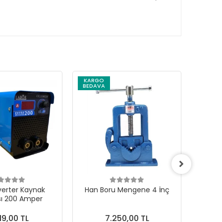
KARGO
BEDAVA
verter Kaynak
Han Boru Mengene 4 İnç
Rolwal
sı 200 Amper
Profes
19,00 TL
7.250,00 TL