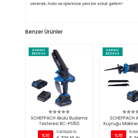
vererek, hobi ve işlerinize yeni bir soluk getirin!
Benzer Ürünler
KARGO
KARGO
BEDAVA
BEDAVA
SCHEPPACH Akülü Budama
SCHEPPACH Ak
Testeresi BC-PS150
Kuyruğu Makine
7.479,00 TL
5.99
%10
%10