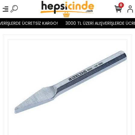
0
VERİŞLERDE ÜCRETSİZ KARGO!
3000 TL ÜZERİ ALIŞVERİŞLERDE ÜCR