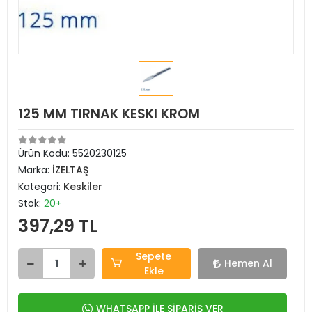
125 MM TIRNAK KESKI KROM
Ürün Kodu:
5520230125
Marka:
İZELTAŞ
Kategori:
Keskiler
Stok:
20+
397,29 TL
Sepete
Hemen Al
Ekle
WHATSAPP İLE SİPARİŞ VER