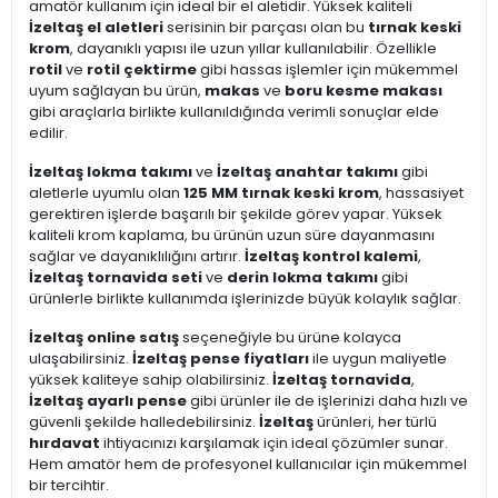
amatör kullanım için ideal bir el aletidir. Yüksek kaliteli
İzeltaş el aletleri
serisinin bir parçası olan bu
tırnak keski
krom
, dayanıklı yapısı ile uzun yıllar kullanılabilir. Özellikle
rotil
ve
rotil çektirme
gibi hassas işlemler için mükemmel
uyum sağlayan bu ürün,
makas
ve
boru kesme makası
gibi araçlarla birlikte kullanıldığında verimli sonuçlar elde
edilir.
İzeltaş lokma takımı
ve
İzeltaş anahtar takımı
gibi
aletlerle uyumlu olan
125 MM tırnak keski krom
, hassasiyet
gerektiren işlerde başarılı bir şekilde görev yapar. Yüksek
kaliteli krom kaplama, bu ürünün uzun süre dayanmasını
sağlar ve dayanıklılığını artırır.
İzeltaş kontrol kalemi
,
İzeltaş tornavida seti
ve
derin lokma takımı
gibi
ürünlerle birlikte kullanımda işlerinizde büyük kolaylık sağlar.
İzeltaş online satış
seçeneğiyle bu ürüne kolayca
ulaşabilirsiniz.
İzeltaş pense fiyatları
ile uygun maliyetle
yüksek kaliteye sahip olabilirsiniz.
İzeltaş tornavida
,
İzeltaş ayarlı pense
gibi ürünler ile de işlerinizi daha hızlı ve
güvenli şekilde halledebilirsiniz.
İzeltaş
ürünleri, her türlü
hırdavat
ihtiyacınızı karşılamak için ideal çözümler sunar.
Hem amatör hem de profesyonel kullanıcılar için mükemmel
bir tercihtir.