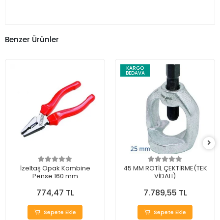
Benzer Ürünler
KARGO
BEDAVA
İzeltaş Opak Kombine
45 MM ROTİL ÇEKTİRME(TEK
Pense 160 mm
VİDALI)
774,47 TL
7.789,55 TL
Sepete Ekle
Sepete Ekle