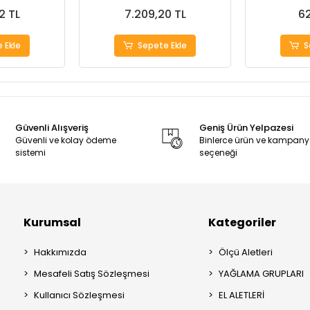
2 TL
7.209,20 TL
62
 Ekle
Sepete Ekle
S
Güvenli Alışveriş
Geniş Ürün Yelpazesi
Güvenli ve kolay ödeme
Binlerce ürün ve kampan
sistemi
seçeneği
Kurumsal
Kategoriler
Hakkımızda
Ölçü Aletleri
Mesafeli Satış Sözleşmesi
YAĞLAMA GRUPLARI
Kullanıcı Sözleşmesi
EL ALETLERİ