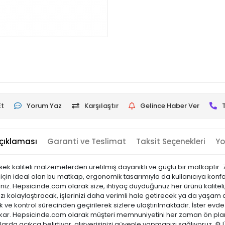
Et
Yorum Yaz
Karşılaştır
Gelince Haber Ver
çıklaması
Garanti ve Teslimat
Taksit Seçenekleri
Yo
 kaliteli malzemelerden üretilmiş dayanıklı ve güçlü bir matkaptır. 700
ım için ideal olan bu matkap, ergonomik tasarımıyla da kullanıcıya konf
siniz. Hepsicinde.com olarak size, ihtiyaç duyduğunuz her ürünü kaliteli,
 kolaylaştıracak, işlerinizi daha verimli hale getirecek ya da yaşam al
tok ve kontrol sürecinden geçirilerek sizlere ulaştırılmaktadır. İster evde
öne çıkar. Hepsicinde.com olarak müşteri memnuniyetini her zaman ön p
arda açıkça belirtiyor, alışverişinizi güvenle yapmanızı sağlıyoruz. ⚙️ 