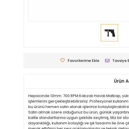
Favorilerime Ekle
Tavsiye 
Ürün A
Hepsicinde 13mm. 700 RPM Kabzalı Havalı Matkap, yüksek
işlemlerini gerçekleştirebilirsiniz. Profesyonel kullan
bu ürünü hemen satın alarak işlerinizi kolaylaştırabilir
Satın almak üzere olduğunuz bu ürün, günlük yaşantınızı
kalite standartlarına uygun şekilde seçilmiş, titiz bir s
dayanıklılığı, kullanım kolaylığı ve şık tasarımı ile 
merak ettiğiniz her şeyi açıklamalarda ve teknik detayl