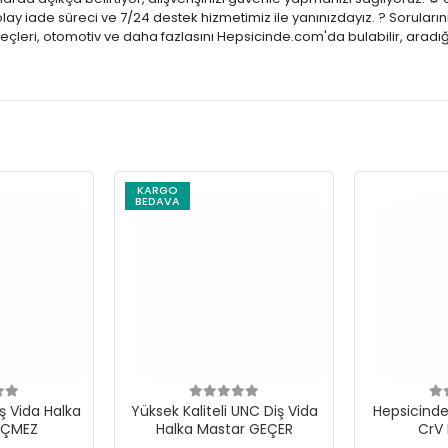
olay iade süreci ve 7/24 destek hizmetimiz ile yanınızdayız. ? Sorular
reçleri, otomotiv ve daha fazlasını Hepsicinde.com'da bulabilir, aradı
KARGO
BEDAVA
ş Vida Halka
Yüksek Kaliteli UNC Diş Vida
Hepsicinde 
EÇMEZ
Halka Mastar GEÇER
CrV