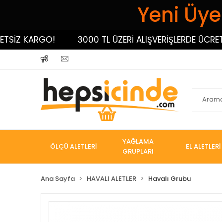
Yeni Üyel
İZ KARGO!
3000 TL ÜZERİ ALIŞVERİŞLERDE ÜCRETSİZ
YAĞLAMA
ÖLÇÜ ALETLERİ
EL ALETLERİ
GRUPLARI
Ana Sayfa
HAVALI ALETLER
Havalı Grubu