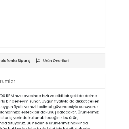
Telefonla Sipariş
Ürün Önerileri
rumlar
 RPM hızı sayesinde hızlı ve etkili bir şekilde delme
orlu bir deneyim sunar. Uygun fiyatıyla da dikkat çeken
 uygun fiyatlı ve hızlı teslimat güvencesiyle sunuyoruz.
anlarınıza estetik bir dokunuş katacaktır. Ürünlerimiz,
 ister iş yerinde kullanabileceğiniz bu ürün,
landa tutuyoruz. Bu nedenle ürünlerimiz hakkında
Ürün hakkında daha fazla bilgi için teknik detaylar