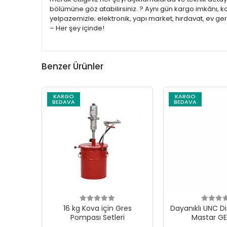
bölümüne göz atabilirsiniz. ? Aynı gün kargo imkânı, k
yelpazemizle; elektronik, yapı market, hırdavat, ev ge
– Her şey içinde!
Benzer Ürünler
KARGO
KARGO
BEDAVA
BEDAVA
16 kg Kova için Gres
Dayanıklı UNC Di
Pompası Setleri
Mastar G