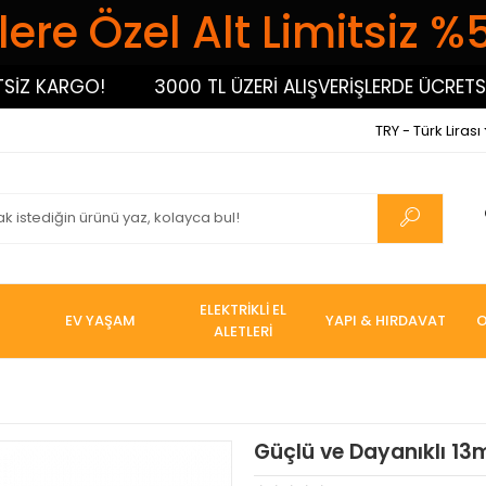
ere Özel Alt Limitsiz %
 KARGO!
3000 TL ÜZERİ ALIŞVERİŞLERDE ÜCRETSİZ 
TRY - Türk Lirası
ELEKTRİKLİ EL
EV YAŞAM
YAPI & HIRDAVAT
O
ALETLERİ
Güçlü ve Dayanıklı 13