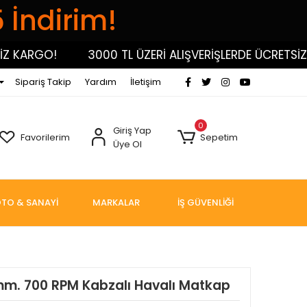
5 İndirim!
KARGO!
3000 TL ÜZERİ ALIŞVERİŞLERDE ÜCRETSİZ KA
Sipariş Takip
Yardım
İletişim
0
Giriş Yap
Favorilerim
Sepetim
Üye Ol
TO & SANAYİ
MARKALAR
İŞ GÜVENLİĞİ
mm. 700 RPM Kabzalı Havalı Matkap