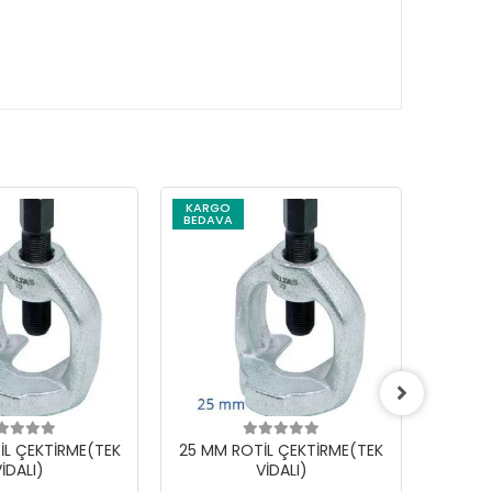
KARGO
BEDAVA
İL ÇEKTİRME(TEK
25 MM ROTİL ÇEKTİRME(TEK
18 MM
İDALI)
VİDALI)