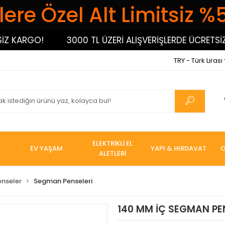
ere Özel Alt Limitsiz %
KARGO!
3000 TL ÜZERİ ALIŞVERİŞLERDE ÜCRETSİZ KA
TRY - Türk Lirası
ELEKTRİKLİ EL
EV YAŞAM
YAPI & HIRDAVAT
O
ALETLERİ
enseler
Segman Penseleri
140 MM İÇ SEGMAN PE