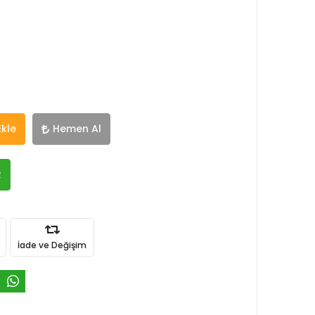
Ekle
Hemen Al
R
İade ve Değişim