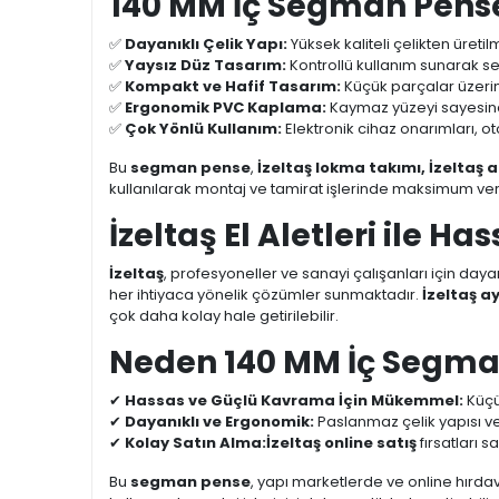
140 MM İç Segman Pense 
✅
Dayanıklı Çelik Yapı:
Yüksek kaliteli çelikten üreti
✅
Yaysız Düz Tasarım:
Kontrollü kullanım sunarak s
✅
Kompakt ve Hafif Tasarım:
Küçük parçalar üzerind
✅
Ergonomik PVC Kaplama:
Kaymaz yüzeyi sayesinde
✅
Çok Yönlü Kullanım:
Elektronik cihaz onarımları, ot
Bu
segman pense
,
İzeltaş lokma takımı, İzeltaş a
kullanılarak montaj ve tamirat işlerinde maksimum veri
İzeltaş El Aletleri ile H
İzeltaş
, profesyoneller ve sanayi çalışanları için dayan
her ihtiyaca yönelik çözümler sunmaktadır.
İzeltaş a
çok daha kolay hale getirilebilir.
Neden 140 MM İç Segma
✔
Hassas ve Güçlü Kavrama İçin Mükemmel:
Küçü
✔
Dayanıklı ve Ergonomik:
Paslanmaz çelik yapısı ve
✔
Kolay Satın Alma:
İzeltaş online satış
fırsatları s
Bu
segman pense
, yapı marketlerde ve online hırd