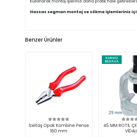
kullanarak montaj işlerinizi daha pratik hale getirebilirs
Hassas segman montaj ve sökme işlemleriniz içi
Benzer Ürünler
KARGO
BEDAVA
İzeltaş Opak Kombine Pense
45 MM ROTİL ÇE
160 mm
VİDAL