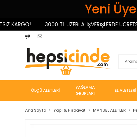
Yeni Üyel
 KARGO!
3000 TL ÜZERİ ALIŞVERİŞLERDE ÜCRETSİZ 
YAĞLAMA
ÖLÇÜ ALETLERİ
EL ALETLERİ
GRUPLARI
Ana Sayfa
Yapı & Hırdavat
MANUEL ALETLER
P