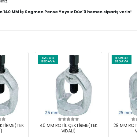
iniz.
n 140 MM İç Segman Pense Yaysız Düz’ü hemen sipariş verin!
KARGO
KARGO
BEDAVA
BEDAVA
KTİRME(TEK
40 MM ROTİL ÇEKTİRME(TEK
29 MM ROT
I)
VİDALI)
V