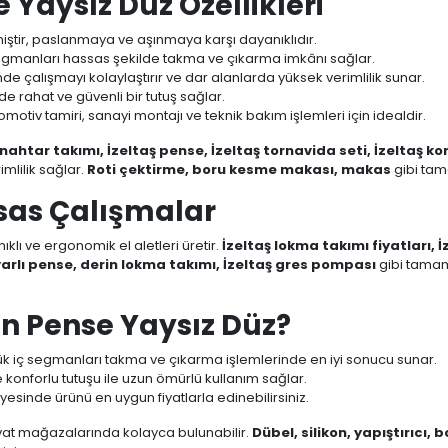
Yaysız Düz Özellikleri
lmiştir, paslanmaya ve aşınmaya karşı dayanıklıdır.
egmanları hassas şekilde takma ve çıkarma imkânı sağlar.
e çalışmayı kolaylaştırır ve dar alanlarda yüksek verimlilik sunar.
 rahat ve güvenli bir tutuş sağlar.
omotiv tamiri, sanayi montajı ve teknik bakım işlemleri için idealdir.
nahtar takımı, İzeltaş pense, İzeltaş tornavida seti, İzeltaş ko
mlilik sağlar.
Roti çektirme, boru kesme makası, makas
gibi tam
assas Çalışmalar
ıklı ve ergonomik el aletleri üretir.
İzeltaş lokma takımı fiyatları, İ
yarlı pense, derin lokma takımı, İzeltaş gres pompası
gibi tamam
n Pense Yaysız Düz?
k iç segmanları takma ve çıkarma işlemlerinde en iyi sonucu sunar.
 konforlu tutuşu ile uzun ömürlü kullanım sağlar.
ayesinde ürünü en uygun fiyatlarla edinebilirsiniz.
avat mağazalarında kolayca bulunabilir.
Dübel, silikon, yapıştırıcı, 