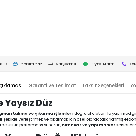
e Et
Yorum Yaz
Karşılaştır
Fiyat Alarmı
Tel
çıklaması
Garanti ve Teslimat
Taksit Seçenekleri
Yo
 Yaysız Düz
gman takma ve çıkarma işlemleri
, doğru el aletleri ile yapılmadığ
ir şekilde yerleştirmek ve çıkarmak için özel olarak tasarlanmış ergono
lerde üstün performans sunarak,
hırdavat ve yapı market
sektörleri