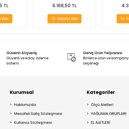
5 TL
6.168,50 TL
4.3
 Ekle
Sepete Ekle
S
Güvenli Alışveriş
Geniş Ürün Yelpazesi
Güvenli ve kolay ödeme
Binlerce ürün ve kampan
sistemi
seçeneği
Kurumsal
Kategoriler
Hakkımızda
Ölçü Aletleri
Mesafeli Satış Sözleşmesi
YAĞLAMA GRUPLARI
Kullanıcı Sözleşmesi
EL ALETLERİ