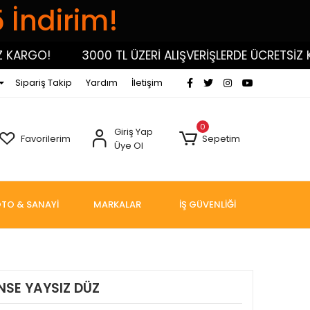
5 İndirim!
RGO!
3000 TL ÜZERİ ALIŞVERİŞLERDE ÜCRETSİZ KARG
Sipariş Takip
Yardım
İletişim
0
Giriş Yap
Favorilerim
Sepetim
Üye Ol
TO & SANAYİ
MARKALAR
İŞ GÜVENLİĞİ
NSE YAYSIZ DÜZ