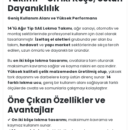
Dayanıklılık
Geniş Kullanım Alanı ve Yüksek Performans
14'lü Ağır Tip SAE Lokma Takımı
, ağır sanayi, otomotiv ve
montaj sektörlerinde profesyonel kullanım için özel olarak
tasarlanmıştır.
İzeltaş el aletleri
grubunda yer alan bu
takım,
hırdavat
ve
yapı market
sektörlerinde sıkça tercih
edilen, uzun ömürlü ve dayanıklı bir üründür.
Bu
on iki köşe lokma tasarımı
, cıvatalara tam oturarak
maksimum kavrama sağlar ve kayma riskini en aza indirir.
Yüksek kaliteli çelik malzemeden üretilmiş olup
, yüksek
tork dayanımı ve darbelere karşı üstün direnç sunar.
14
farklı lokma ucu
, geniş bir kullanım alanı sağlayarak farklı
ölçülerde cıvata ve somunlarla çalışmayı kolaylaştırır.
Öne Çıkan Özellikler ve
Avantajlar
✔
On iki köşe lokma tasarımı
, maksimum kavrama ve
kaymaz kullanım sunar.