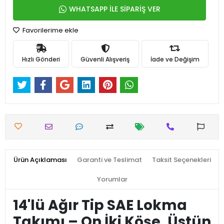
WHATSAPP İLE SİPARİŞ VER
Favorilerime ekle
Hızlı Gönderi
Güvenli Alışveriş
İade ve Değişim
Ürün Açıklaması
Garanti ve Teslimat
Taksit Seçenekleri
Yorumlar
14'lü Ağır Tip SAE Lokma
Takımı – On İki Köşe, Üstün