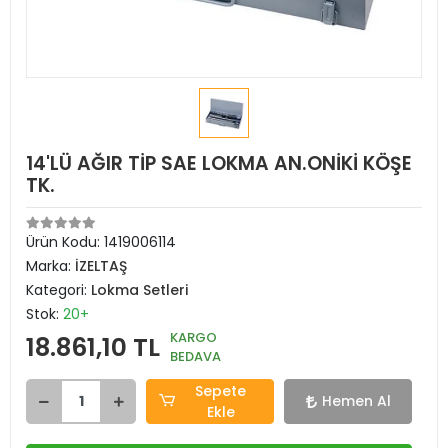
14'LÜ AĞIR TİP SAE LOKMA AN.ONİKİ KÖŞE
TK.
Ürün Kodu:
1419006114
Marka:
İZELTAŞ
Kategori:
Lokma Setleri
Stok:
20+
KARGO
18.861,10 TL
BEDAVA
Sepete
Hemen Al
Ekle