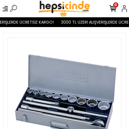
0
ERİŞLERDE ÜCRETSİZ KARGO!
3000 TL ÜZERİ ALIŞVERİŞLERDE ÜCRE