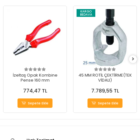
KARGO
BEDAVA
İzeltaş Opak Kombine
45 MM ROTİL ÇEKTİRME(TEK
Pense 160 mm
VİDALI)
774,47 TL
7.789,55 TL
Sepete Ekle
Sepete Ekle