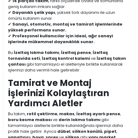
✔
14 parçalı takım
, farklı ölçülerde cıvata ve somunlarla
geniş kullanım imkanı sağlar.
✔
Dayanıklı çelik yapı
, yüksek tork dayanımı ile uzun
ömürlü kullanım sunar.
✔
Sanayi, otomotiv, montaj ve tamirat işlemlerinde
yüksek performans sunar.
✔
Profesyonel kullanıcılar için ideal, ağır sanayi
işlerinde mükemmel dayanıklılık sunar.
Bu
İzeltaş lokma takımı
,
İzeltaş pense
,
İzeltaş
tornavida seti
,
İzeltaş kontrol kalemi
ve
İzeltaş takım
çantası
gibi tamamlayıcı el aletleriyle birlikte kullanılarak
işlerinizi daha verimli hale getirebilir.
Tamirat ve Montaj
İşlerinizi Kolaylaştıran
Yardımcı Aletler
Bu takım,
rotil çektirme
,
makas
,
İzeltaş ayarlı pense
,
boru kesme makası
ve
derin lokma takımı
gibi
tamamlayıcı aletlerle birlikte kullanıldığında işlerinizi daha
pratik hale getirir. Ayrıca
dübel
,
silikon kanülü
,
pipet
,
yapıştırıcı
,
boya
,
sprey
ve
silikon
gibi
yapı market