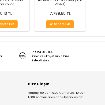
e CRV Mafsallı
45 MM ROTİL ÇEKTİRME(TEK
40 MM
a Kolları
VİDALI)
5,13 TL
7.789,55 TL
epete Ekle
Sepete Ekle
7 / 24 DESTEK
ya
Öneri ve şikayetlerinizi bize
iletebilirsiniz.
Bize Ulaşın
Haftaiçi 09:00 - 19:00 Cumartesi 10:00 -
17:00 saatleri arasında ulaşabilirsiniz.