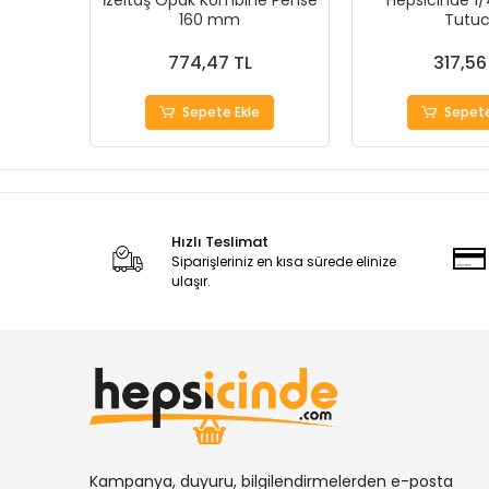
İzeltaş Opak Kombine Pense
Hepsicinde 1/
160 mm
Tutu
774,47 TL
317,56
Sepete Ekle
Sepete
Hızlı Teslimat
Siparişleriniz en kısa sürede elinize
ulaşır.
Kampanya, duyuru, bilgilendirmelerden e-posta