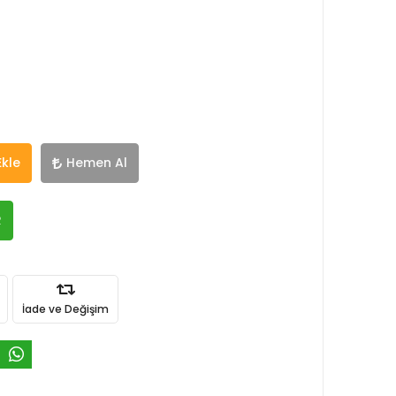
Ekle
Hemen Al
R
İade ve Değişim