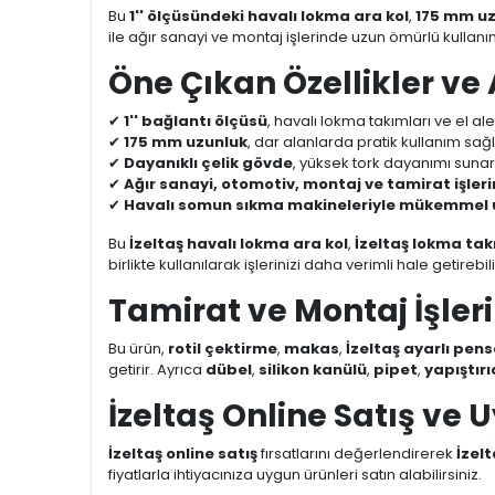
Bu
1'' ölçüsündeki havalı lokma ara kol
,
175 mm u
ile ağır sanayi ve montaj işlerinde uzun ömürlü kullan
Öne Çıkan Özellikler ve
✔
1'' bağlantı ölçüsü
, havalı lokma takımları ve el al
✔
175 mm uzunluk
, dar alanlarda pratik kullanım sağl
✔
Dayanıklı çelik gövde
, yüksek tork dayanımı suna
✔
Ağır sanayi, otomotiv, montaj ve tamirat işle
✔
Havalı somun sıkma makineleriyle mükemmel u
Bu
İzeltaş havalı lokma ara kol
,
İzeltaş lokma tak
birlikte kullanılarak işlerinizi daha verimli hale getirebili
Tamirat ve Montaj İşleri
Bu ürün,
rotil çektirme
,
makas
,
İzeltaş ayarlı pens
getirir. Ayrıca
dübel
,
silikon kanülü
,
pipet
,
yapıştırı
İzeltaş Online Satış ve 
İzeltaş online satış
fırsatlarını değerlendirerek
İzelt
fiyatlarla ihtiyacınıza uygun ürünleri satın alabilirsiniz.