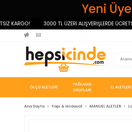
Yeni Üyel
 KARGO!
3000 TL ÜZERİ ALIŞVERİŞLERDE ÜCRETSİZ 
YAĞLAMA
ÖLÇÜ ALETLERİ
EL ALETLERİ
GRUPLARI
Ana Sayfa
Yapı & Hırdavat
MANUEL ALETLER
L