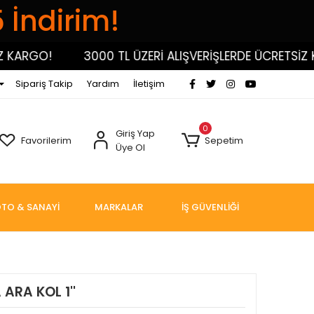
5 İndirim!
RGO!
3000 TL ÜZERİ ALIŞVERİŞLERDE ÜCRETSİZ KARG
Sipariş Takip
Yardım
İletişim
0
Giriş Yap
Favorilerim
Sepetim
Üye Ol
TO & SANAYİ
MARKALAR
İŞ GÜVENLİĞİ
ARA KOL 1''