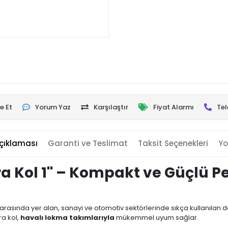
e Et
Yorum Yaz
Karşılaştır
Fiyat Alarmı
Tel
çıklaması
Garanti ve Teslimat
Taksit Seçenekleri
Yo
a Kol 1'' – Kompakt ve Güçlü 
arasında yer alan, sanayi ve otomotiv sektörlerinde sıkça kullanılan d
ra kol,
havalı lokma takımlarıyla
mükemmel uyum sağlar.