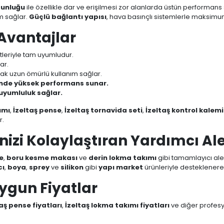
zunluğu
ile özellikle dar ve erişilmesi zor alanlarda üstün performans
ım sağlar.
Güçlü bağlantı yapısı
, hava basınçlı sistemlerle maksimum
 Avantajlar
etleriyle tam uyumludur.
ar.
rak uzun ömürlü kullanım sağlar.
rinde yüksek performans sunar.
yumluluk sağlar.
ımı
,
İzeltaş pense
,
İzeltaş tornavida seti
,
İzeltaş kontrol kalemi
r.
nizi Kolaylaştıran Yardımcı Ale
e
,
boru kesme makası
ve
derin lokma takımı
gibi tamamlayıcı aletl
cı
,
boya
,
sprey
ve
silikon
gibi
yapı market
ürünleriyle desteklenerek
Uygun Fiyatlar
aş pense fiyatları
,
İzeltaş lokma takımı fiyatları
ve diğer profesyon