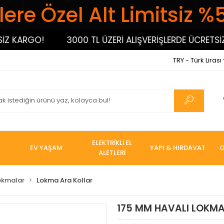
ere Özel Alt Limitsiz %
KARGO!
3000 TL ÜZERİ ALIŞVERİŞLERDE ÜCRETSİZ KA
TRY - Türk Lirası
ELEKTRİKLİ EL
EV YAŞAM
YAPI & HIRDAVAT
O
ALETLERİ
okmalar
Lokma Ara Kollar
175 MM HAVALI LOKMA 