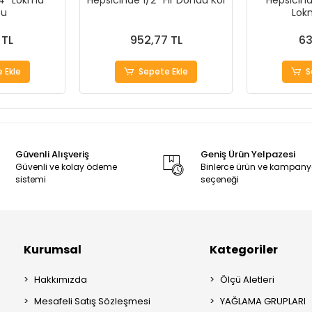
4'' Lokma
Hepsicinde 1/2'' Fır Döndü Kol
Hepsicind
cu
Lokm
 TL
952,77 TL
63
 Ekle
Sepete Ekle
S
Güvenli Alışveriş
Geniş Ürün Yelpazesi
Güvenli ve kolay ödeme
Binlerce ürün ve kampan
sistemi
seçeneği
Kurumsal
Kategoriler
Hakkımızda
Ölçü Aletleri
Mesafeli Satış Sözleşmesi
YAĞLAMA GRUPLARI