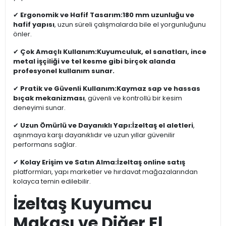
✔
Ergonomik ve Hafif Tasarım:
180 mm uzunluğu ve
hafif yapısı
, uzun süreli çalışmalarda bile el yorgunluğunu
önler.
✔
Çok Amaçlı Kullanım:
Kuyumculuk, el sanatları, ince
metal işçiliği ve tel kesme gibi birçok alanda
profesyonel kullanım sunar.
✔
Pratik ve Güvenli Kullanım:
Kaymaz sap ve hassas
bıçak mekanizması
, güvenli ve kontrollü bir kesim
deneyimi sunar.
✔
Uzun Ömürlü ve Dayanıklı Yapı:
İzeltaş el aletleri
,
aşınmaya karşı dayanıklıdır ve uzun yıllar güvenilir
performans sağlar.
✔
Kolay Erişim ve Satın Alma:
İzeltaş online satış
platformları, yapı marketler ve hırdavat mağazalarından
kolayca temin edilebilir.
İzeltaş Kuyumcu
Makası ve Diğer El