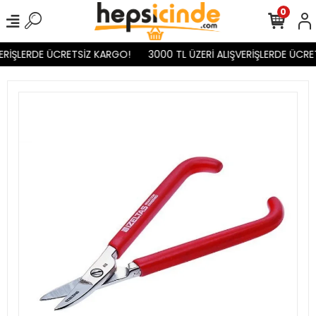
0
ERİŞLERDE ÜCRETSİZ KARGO!
3000 TL ÜZERİ ALIŞVERİŞLERDE ÜCRET