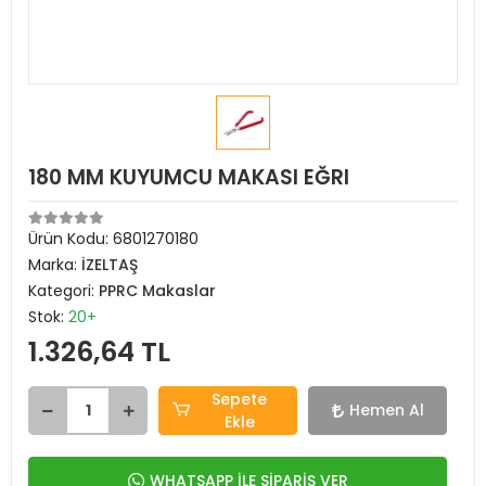
180 MM KUYUMCU MAKASI EĞRI
Ürün Kodu:
6801270180
Marka:
İZELTAŞ
Kategori:
PPRC Makaslar
Stok:
20+
1.326,64 TL
Sepete
Hemen Al
Ekle
WHATSAPP İLE SİPARİŞ VER