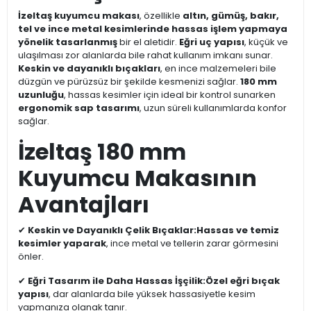
İzeltaş kuyumcu makası
, özellikle
altın, gümüş, bakır,
tel ve ince metal kesimlerinde hassas işlem yapmaya
yönelik tasarlanmış
bir el aletidir.
Eğri uç yapısı
, küçük ve
ulaşılması zor alanlarda bile rahat kullanım imkanı sunar.
Keskin ve dayanıklı bıçakları
, en ince malzemeleri bile
düzgün ve pürüzsüz bir şekilde kesmenizi sağlar.
180 mm
uzunluğu
, hassas kesimler için ideal bir kontrol sunarken
ergonomik sap tasarımı
, uzun süreli kullanımlarda konfor
sağlar.
İzeltaş 180 mm
Kuyumcu Makasının
Avantajları
✔
Keskin ve Dayanıklı Çelik Bıçaklar:
Hassas ve temiz
kesimler yaparak
, ince metal ve tellerin zarar görmesini
önler.
✔
Eğri Tasarım ile Daha Hassas İşçilik:
Özel eğri bıçak
yapısı
, dar alanlarda bile yüksek hassasiyetle kesim
yapmanıza olanak tanır.