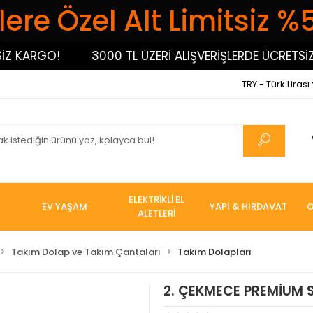
ere Özel Alt Limitsiz %
ARGO!
3000 TL ÜZERİ ALIŞVERİŞLERDE ÜCRETSİZ KA
TRY - Türk Lirası
ELEKTRİKLİ EL
EV YAŞAM
YAPI & HIRDAVAT
O
ALETLERİ
Takım Dolap ve Takım Çantaları
Takım Dolapları
2. ÇEKMECE PREMİUM 