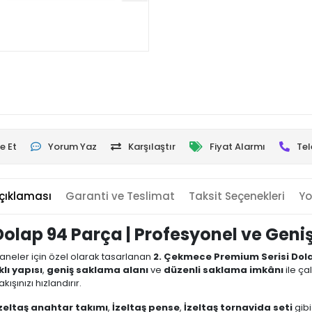
e Et
Yorum Yaz
Karşılaştır
Fiyat Alarmı
Tel
çıklaması
Garanti ve Teslimat
Taksit Seçenekleri
Yo
Dolap 94 Parça | Profesyonel ve Ge
rhaneler için özel olarak tasarlanan
2. Çekmece Premium Serisi Dol
lı yapısı
,
geniş saklama alanı
ve
düzenli saklama imkânı
ile ça
ışınızı hızlandırır.
zeltaş anahtar takımı
,
İzeltaş pense
,
İzeltaş tornavida seti
gibi