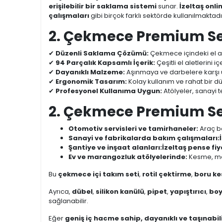
erişilebilir bir saklama sistemi
sunar.
İzeltaş onli
çalışmaları
gibi birçok farklı sektörde kullanılmaktadı
2. Çekmece Premium Seri
✔
Düzenli Saklama Çözümü:
Çekmece içindeki el ale
✔
94 Parçalık Kapsamlı İçerik:
Çeşitli el aletlerini i
✔
Dayanıklı Malzeme:
Aşınmaya ve darbelere karşı 
✔
Ergonomik Tasarım:
Kolay kullanım ve rahat bir dü
✔
Profesyonel Kullanıma Uygun:
Atölyeler, sanayi t
2. Çekmece Premium Ser
Otomotiv servisleri ve tamirhaneler:
Araç ba
Sanayi ve fabrikalarda bakım çalışmaları:
Şantiye ve inşaat alanları:
İzeltaş pense fiy
Ev ve marangozluk atölyelerinde:
Kesme, mon
Bu
çekmece içi takım seti
,
rotil çektirme
,
boru k
Ayrıca,
dübel
,
silikon kanülü
,
pipet
,
yapıştırıcı
,
bo
sağlanabilir.
Eğer
geniş iç hacme sahip, dayanıklı ve taşınabilir