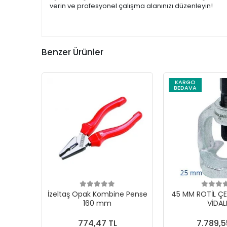
verin ve profesyonel çalışma alanınızı düzenleyin!
Benzer Ürünler
KARGO
BEDAVA
İzeltaş Opak Kombine Pense
45 MM ROTİL ÇE
160 mm
VİDAL
774,47 TL
7.789,5