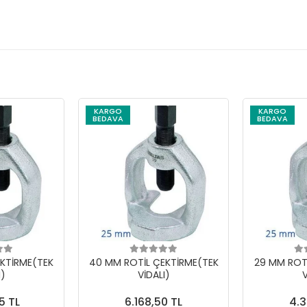
KARGO
KARGO
BEDAVA
BEDAVA
KTİRME(TEK
40 MM ROTİL ÇEKTİRME(TEK
29 MM ROT
I)
VİDALI)
V
5 TL
6.168,50 TL
4.3