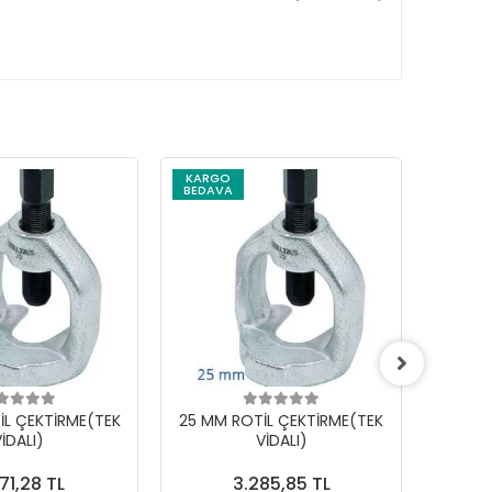
KARGO
BEDAVA
İL ÇEKTİRME(TEK
25 MM ROTİL ÇEKTİRME(TEK
18 MM
İDALI)
VİDALI)
71,28 TL
3.285,85 TL