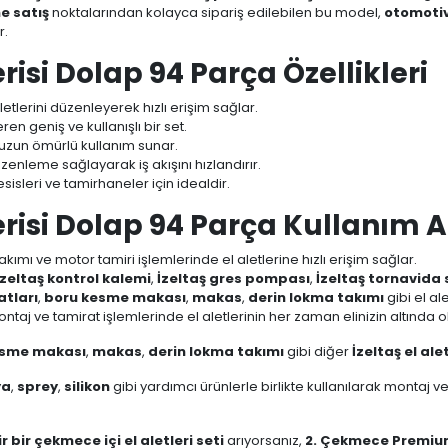
ne satış
noktalarından kolayca sipariş edilebilen bu model,
otomotiv
r.
si Dolap 94 Parça Özellikleri
tlerini düzenleyerek hızlı erişim sağlar.
çeren geniş ve kullanışlı bir set.
uzun ömürlü kullanım sunar.
zenleme sağlayarak iş akışını hızlandırır.
esisleri ve tamirhaneler için idealdir.
isi Dolap 94 Parça Kullanım A
kımı ve motor tamiri işlemlerinde el aletlerine hızlı erişim sağlar.
İzeltaş kontrol kalemi
,
İzeltaş gres pompası
,
İzeltaş tornavida 
atları
,
boru kesme makası
,
makas
,
derin lokma takımı
gibi el al
taj ve tamirat işlemlerinde el aletlerinin her zaman elinizin altında o
esme makası
,
makas
,
derin lokma takımı
gibi diğer
İzeltaş el alet
ya
,
sprey
,
silikon
gibi yardımcı ürünlerle birlikte kullanılarak montaj 
 bir çekmece içi el aletleri seti
arıyorsanız,
2. Çekmece Premium