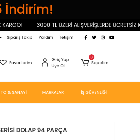
5 İndirim!
RGO!
3000 TL ÜZERİ ALIŞVERİŞLERDE ÜCRETSİZ KARG
Sipariş Takip
Yardım
İletişim
0
Giriş Yap
Favorilerim
Sepetim
Üye Ol
TO & SANAYİ
MARKALAR
İŞ GÜVENLİĞİ
SERİSİ DOLAP 94 PARÇA