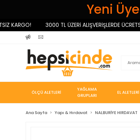
Yeni Üyel
 KARGO!
3000 TL ÜZERİ ALIŞVERİŞLERDE ÜCRETSİZ K
YAĞLAMA
ÖLÇÜ ALETLERİ
EL ALETLERİ
GRUPLARI
Ana Sayfa
Yapı & Hırdavat
NALBURİYE HIRDAVAT