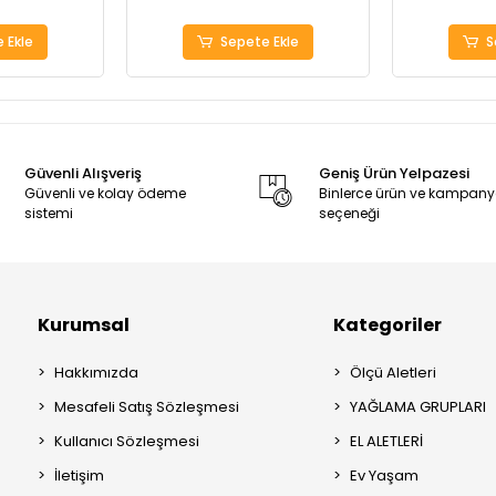
 Ekle
Sepete Ekle
S
Güvenli Alışveriş
Geniş Ürün Yelpazesi
Güvenli ve kolay ödeme
Binlerce ürün ve kampan
sistemi
seçeneği
Kurumsal
Kategoriler
Hakkımızda
Ölçü Aletleri
Mesafeli Satış Sözleşmesi
YAĞLAMA GRUPLARI
Kullanıcı Sözleşmesi
EL ALETLERİ
İletişim
Ev Yaşam