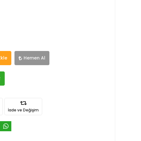
Ekle
Hemen Al
R
İade ve Değişim