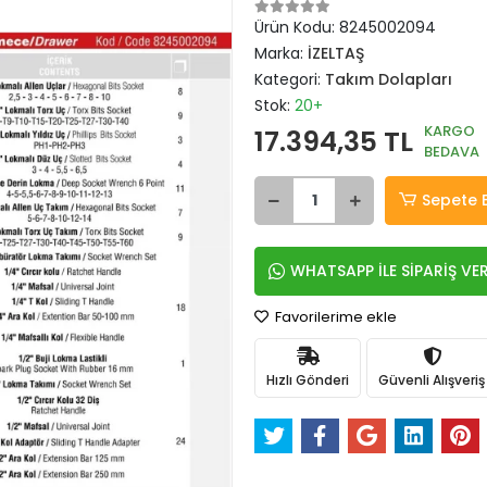
Ürün Kodu:
8245002094
Marka:
İZELTAŞ
Kategori:
Takım Dolapları
Stok:
20+
KARGO
17.394,35 TL
BEDAVA
Sepete 
WHATSAPP İLE SİPARİŞ VE
Favorilerime ekle
Hızlı Gönderi
Güvenli Alışveriş