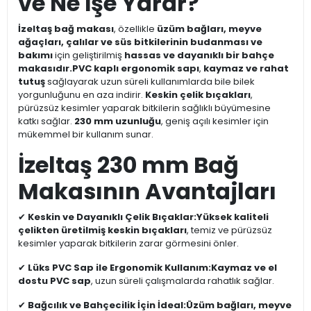
ve Ne İşe Yarar?
İzeltaş bağ makası
, özellikle
üzüm bağları, meyve
ağaçları, çalılar ve süs bitkilerinin budanması ve
bakımı
için geliştirilmiş
hassas ve dayanıklı bir bahçe
makasıdır.
PVC kaplı ergonomik sapı
,
kaymaz ve rahat
tutuş
sağlayarak uzun süreli kullanımlarda bile bilek
yorgunluğunu en aza indirir.
Keskin çelik bıçakları
,
pürüzsüz kesimler yaparak bitkilerin sağlıklı büyümesine
katkı sağlar.
230 mm uzunluğu
, geniş açılı kesimler için
mükemmel bir kullanım sunar.
İzeltaş 230 mm Bağ
Makasının Avantajları
✔
Keskin ve Dayanıklı Çelik Bıçaklar:
Yüksek kaliteli
çelikten üretilmiş keskin bıçakları
, temiz ve pürüzsüz
kesimler yaparak bitkilerin zarar görmesini önler.
✔
Lüks PVC Sap ile Ergonomik Kullanım:
Kaymaz ve el
dostu PVC sap
, uzun süreli çalışmalarda rahatlık sağlar.
✔
Bağcılık ve Bahçecilik İçin İdeal:
Üzüm bağları, meyve