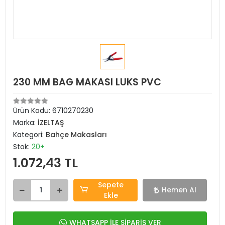
230 MM BAG MAKASI LUKS PVC
Ürün Kodu:
6710270230
Marka:
İZELTAŞ
Kategori:
Bahçe Makasları
Stok:
20+
1.072,43 TL
Sepete
Hemen Al
Ekle
WHATSAPP İLE SİPARİŞ VER