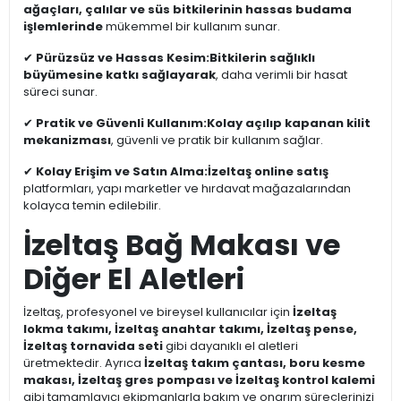
ağaçları, çalılar ve süs bitkilerinin hassas budama
işlemlerinde
mükemmel bir kullanım sunar.
✔
Pürüzsüz ve Hassas Kesim:
Bitkilerin sağlıklı
büyümesine katkı sağlayarak
, daha verimli bir hasat
süreci sunar.
✔
Pratik ve Güvenli Kullanım:
Kolay açılıp kapanan kilit
mekanizması
, güvenli ve pratik bir kullanım sağlar.
✔
Kolay Erişim ve Satın Alma:
İzeltaş online satış
platformları, yapı marketler ve hırdavat mağazalarından
kolayca temin edilebilir.
İzeltaş Bağ Makası ve
Diğer El Aletleri
İzeltaş, profesyonel ve bireysel kullanıcılar için
İzeltaş
lokma takımı, İzeltaş anahtar takımı, İzeltaş pense,
İzeltaş tornavida seti
gibi dayanıklı el aletleri
üretmektedir. Ayrıca
İzeltaş takım çantası, boru kesme
makası, İzeltaş gres pompası ve İzeltaş kontrol kalemi
gibi tamamlayıcı ekipmanlarla bakım ve onarım süreçlerinizi