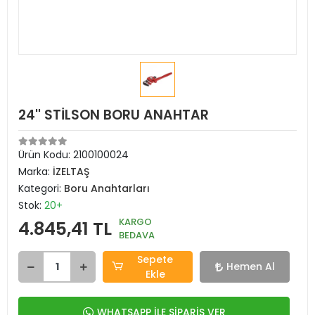
24'' STİLSON BORU ANAHTAR
Ürün Kodu:
2100100024
Marka:
İZELTAŞ
Kategori:
Boru Anahtarları
Stok:
20+
KARGO
4.845,41 TL
BEDAVA
Sepete
Hemen Al
Ekle
WHATSAPP İLE SİPARİŞ VER