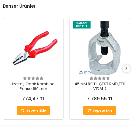
Benzer Ürünler
KARGO
BEDAVA
İzeltaş Opak Kombine
45 MM ROTİL ÇEKTİRME(TEK
Pense 160 mm
VİDALI)
774,47 TL
7.789,55 TL
Sepete Ekle
Sepete Ekle