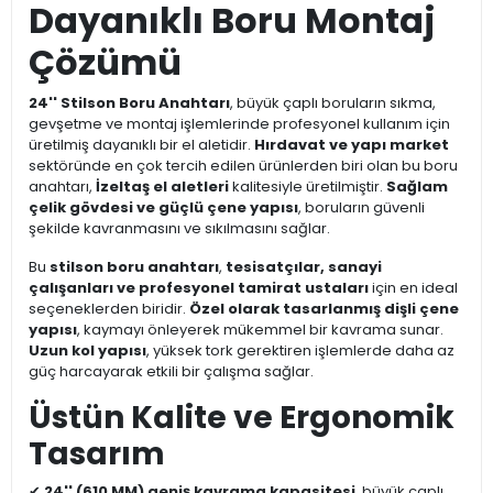
Dayanıklı Boru Montaj
Çözümü
24'' Stilson Boru Anahtarı
, büyük çaplı boruların sıkma,
gevşetme ve montaj işlemlerinde profesyonel kullanım için
üretilmiş dayanıklı bir el aletidir.
Hırdavat ve yapı market
sektöründe en çok tercih edilen ürünlerden biri olan bu boru
anahtarı,
İzeltaş el aletleri
kalitesiyle üretilmiştir.
Sağlam
çelik gövdesi ve güçlü çene yapısı
, boruların güvenli
şekilde kavranmasını ve sıkılmasını sağlar.
Bu
stilson boru anahtarı
,
tesisatçılar, sanayi
çalışanları ve profesyonel tamirat ustaları
için en ideal
seçeneklerden biridir.
Özel olarak tasarlanmış dişli çene
yapısı
, kaymayı önleyerek mükemmel bir kavrama sunar.
Uzun kol yapısı
, yüksek tork gerektiren işlemlerde daha az
güç harcayarak etkili bir çalışma sağlar.
Üstün Kalite ve Ergonomik
Tasarım
✔
24'' (610 MM) geniş kavrama kapasitesi
, büyük çaplı