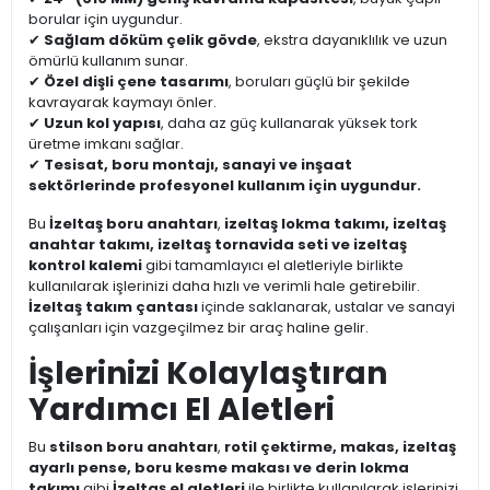
borular için uygundur.
✔
Sağlam döküm çelik gövde
, ekstra dayanıklılık ve uzun
ömürlü kullanım sunar.
✔
Özel dişli çene tasarımı
, boruları güçlü bir şekilde
kavrayarak kaymayı önler.
✔
Uzun kol yapısı
, daha az güç kullanarak yüksek tork
üretme imkanı sağlar.
✔
Tesisat, boru montajı, sanayi ve inşaat
sektörlerinde profesyonel kullanım için uygundur.
Bu
İzeltaş boru anahtarı
,
izeltaş lokma takımı, izeltaş
anahtar takımı, izeltaş tornavida seti ve izeltaş
kontrol kalemi
gibi tamamlayıcı el aletleriyle birlikte
kullanılarak işlerinizi daha hızlı ve verimli hale getirebilir.
İzeltaş takım çantası
içinde saklanarak, ustalar ve sanayi
çalışanları için vazgeçilmez bir araç haline gelir.
İşlerinizi Kolaylaştıran
Yardımcı El Aletleri
Bu
stilson boru anahtarı
,
rotil çektirme, makas, izeltaş
ayarlı pense, boru kesme makası ve derin lokma
takımı
gibi
İzeltaş el aletleri
ile birlikte kullanılarak işlerinizi