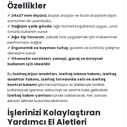
Özellikler
✔
24x27 mm ölçüsü
, büyük araçlar ve ticari araçların bijon
somunları ile uyumludur.
✔
Sağlam çelik gövde
, ağır hizmet koşullarına uygun, uzun
ömürlü kullanım sunar.
✔
Ağır tip tasarım
, yüksek tork uygulamak için mükemmel
performans sağlar.
✔
Ergonomik ve kaymaz tutuş
, güvenli ve konforlu çalışma
deneyimi sunar.
✔
Otomotiv servisleri, sanayi, garaj ve bireysel
kullanım için idealdir.
Bu
İzeltaş bijon anahtarı
,
izeltaş lokma takımı, izeltaş
anahtar takımı, izeltaş tornavida seti ve izeltaş
kontrol kalemi
gibi tamamlayıcı el aletleriyle birlikte
kullanılarak işlerinizi daha hızlı ve verimli hale getirebilir.
İzeltaş takım çantası
içinde saklanarak, her zaman
elinizin altında bulundurabilirsiniz.
İşlerinizi Kolaylaştıran
Yardımcı El Aletleri