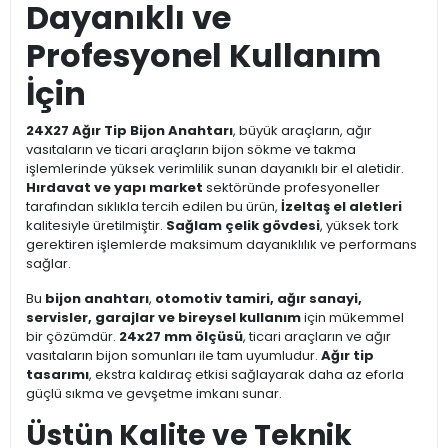
Dayanıklı ve
Profesyonel Kullanım
İçin
24X27 Ağır Tip Bijon Anahtarı
, büyük araçların, ağır
vasıtaların ve ticari araçların bijon sökme ve takma
işlemlerinde yüksek verimlilik sunan dayanıklı bir el aletidir.
Hırdavat ve yapı market
sektöründe profesyoneller
tarafından sıklıkla tercih edilen bu ürün,
İzeltaş el aletleri
kalitesiyle üretilmiştir.
Sağlam çelik gövdesi
, yüksek tork
gerektiren işlemlerde maksimum dayanıklılık ve performans
sağlar.
Bu
bijon anahtarı
,
otomotiv tamiri, ağır sanayi,
servisler, garajlar ve bireysel kullanım
için mükemmel
bir çözümdür.
24x27 mm ölçüsü
, ticari araçların ve ağır
vasıtaların bijon somunları ile tam uyumludur.
Ağır tip
tasarımı
, ekstra kaldıraç etkisi sağlayarak daha az eforla
güçlü sıkma ve gevşetme imkanı sunar.
Üstün Kalite ve Teknik