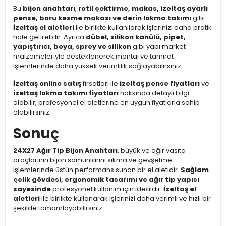
Bu
bijon anahtarı
,
rotil çektirme, makas, izeltaş ayarlı
pense, boru kesme makası ve derin lokma takımı
gibi
İzeltaş el aletleri
ile birlikte kullanılarak işlerinizi daha pratik
hale getirebilir. Ayrıca
dübel, silikon kanülü, pipet,
yapıştırıcı, boya, sprey ve silikon
gibi yapı market
malzemeleriyle desteklenerek montaj ve tamirat
işlemlerinde daha yüksek verimlilik sağlayabilirsiniz.
İzeltaş online satış
fırsatları ile
izeltaş pense fiyatları
ve
izeltaş lokma takımı fiyatları
hakkında detaylı bilgi
alabilir, profesyonel el aletlerine en uygun fiyatlarla sahip
olabilirsiniz.
Sonuç
24X27 Ağır Tip Bijon Anahtarı
, büyük ve ağır vasıta
araçlarının bijon somunlarını sıkma ve gevşetme
işlemlerinde üstün performans sunan bir el aletidir.
Sağlam
çelik gövdesi, ergonomik tasarımı ve ağır tip yapısı
sayesinde
profesyonel kullanım için idealdir.
İzeltaş el
aletleri
ile birlikte kullanarak işlerinizi daha verimli ve hızlı bir
şekilde tamamlayabilirsiniz.