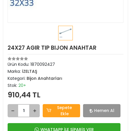
24X27 AGIR TIP BIJON ANAHTAR
Ürün Kodu:
1870092427
Marka:
İZELTAŞ
Kategori:
Bijon Anahtarları
Stok:
20+
910,44 TL
Sepete
Hemen Al
Ekle
WHATSAPP İLE SİPARİŞ VER