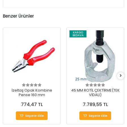
Benzer Ürünler
KARGO
BEDAVA
İzeltaş Opak Kombine
45 MM ROTİL ÇEKTİRME(TEK
Pense 160 mm
VİDALI)
774,47 TL
7.789,55 TL
Sepete Ekle
Sepete Ekle