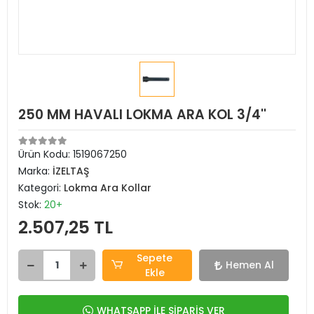
250 MM HAVALI LOKMA ARA KOL 3/4''
Ürün Kodu:
1519067250
Marka:
İZELTAŞ
Kategori:
Lokma Ara Kollar
Stok:
20+
2.507,25 TL
Sepete
Hemen Al
Ekle
WHATSAPP İLE SİPARİŞ VER