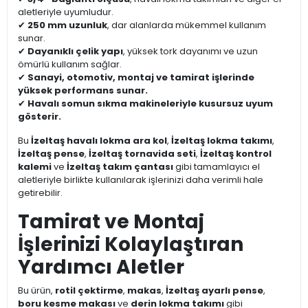
aletleriyle uyumludur.
✔
250 mm uzunluk
, dar alanlarda mükemmel kullanım
sunar.
✔
Dayanıklı çelik yapı
, yüksek tork dayanımı ve uzun
ömürlü kullanım sağlar.
✔
Sanayi, otomotiv, montaj ve tamirat işlerinde
yüksek performans sunar.
✔
Havalı somun sıkma makineleriyle kusursuz uyum
gösterir.
Bu
İzeltaş havalı lokma ara kol
,
İzeltaş lokma takımı
,
İzeltaş pense
,
İzeltaş tornavida seti
,
İzeltaş kontrol
kalemi
ve
İzeltaş takım çantası
gibi tamamlayıcı el
aletleriyle birlikte kullanılarak işlerinizi daha verimli hale
getirebilir.
Tamirat ve Montaj
İşlerinizi Kolaylaştıran
Yardımcı Aletler
Bu ürün,
rotil çektirme
,
makas
,
İzeltaş ayarlı pense
,
boru kesme makası
ve
derin lokma takımı
gibi