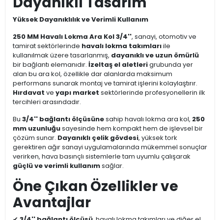
Dayanıklı Tasarım
Yüksek Dayanıklılık ve Verimli Kullanım
250 MM Havalı Lokma Ara Kol 3/4''
, sanayi, otomotiv ve
tamirat sektörlerinde
havalı lokma takımları
ile
kullanılmak üzere tasarlanmış,
dayanıklı ve uzun ömürlü
bir bağlantı elemanıdır.
İzeltaş el aletleri
grubunda yer
alan bu ara kol, özellikle dar alanlarda maksimum
performans sunarak montaj ve tamirat işlerini kolaylaştırır.
Hırdavat
ve
yapı market
sektörlerinde profesyonellerin ilk
tercihleri arasındadır.
Bu
3/4'' bağlantı ölçüsüne
sahip havalı lokma ara kol,
250
mm uzunluğu
sayesinde hem kompakt hem de işlevsel bir
çözüm sunar.
Dayanıklı çelik gövdesi
, yüksek tork
gerektiren ağır sanayi uygulamalarında mükemmel sonuçlar
verirken, hava basınçlı sistemlerle tam uyumlu çalışarak
güçlü ve verimli kullanım
sağlar.
Öne Çıkan Özellikler ve
Avantajlar
✔
3/4'' bağlantı ölçüsü
, havalı lokma takımları ve diğer el