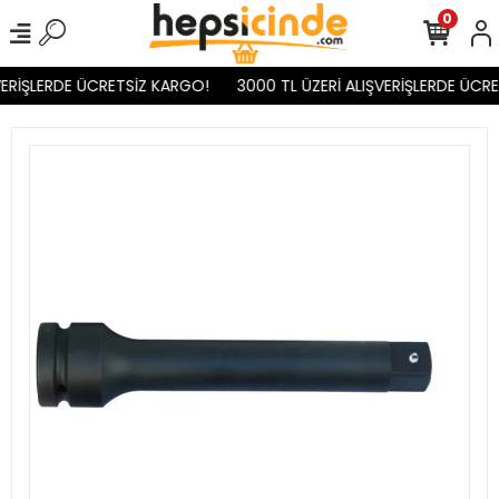
0
ERİŞLERDE ÜCRETSİZ KARGO!
3000 TL ÜZERİ ALIŞVERİŞLERDE ÜCRE