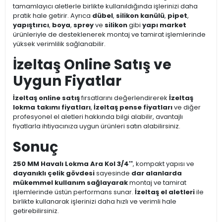
tamamlayıcı aletlerle birlikte kullanıldığında işlerinizi daha
pratik hale getirir. Ayrıca
dübel
,
silikon kanülü
,
pipet
,
yapıştırıcı
,
boya
,
sprey
ve
silikon
gibi
yapı market
ürünleriyle de desteklenerek montaj ve tamirat işlemlerinde
yüksek verimlilik sağlanabilir.
İzeltaş Online Satış ve
Uygun Fiyatlar
İzeltaş online satış
fırsatlarını değerlendirerek
İzeltaş
lokma takımı fiyatları
,
İzeltaş pense fiyatları
ve diğer
profesyonel el aletleri hakkında bilgi alabilir, avantajlı
fiyatlarla ihtiyacınıza uygun ürünleri satın alabilirsiniz.
Sonuç
250 MM Havalı Lokma Ara Kol 3/4''
, kompakt yapısı ve
dayanıklı çelik gövdesi
sayesinde
dar alanlarda
mükemmel kullanım sağlayarak
montaj ve tamirat
işlemlerinde üstün performans sunar.
İzeltaş el aletleri
ile
birlikte kullanarak işlerinizi daha hızlı ve verimli hale
getirebilirsiniz.