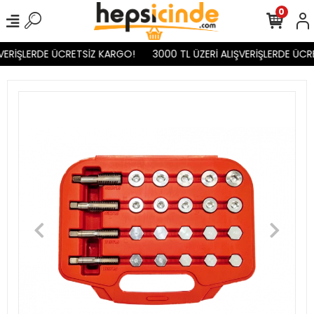
0
VERİŞLERDE ÜCRETSİZ KARGO!
3000 TL ÜZERİ ALIŞVERİŞLERDE ÜCR