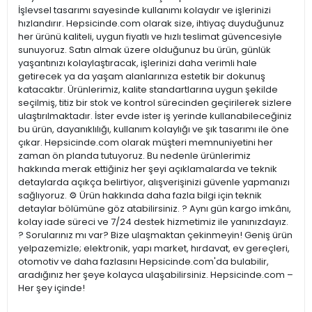
İşlevsel tasarımı sayesinde kullanımı kolaydır ve işlerinizi
hızlandırır. Hepsicinde.com olarak size, ihtiyaç duyduğunuz
her ürünü kaliteli, uygun fiyatlı ve hızlı teslimat güvencesiyle
sunuyoruz. Satın almak üzere olduğunuz bu ürün, günlük
yaşantınızı kolaylaştıracak, işlerinizi daha verimli hale
getirecek ya da yaşam alanlarınıza estetik bir dokunuş
katacaktır. Ürünlerimiz, kalite standartlarına uygun şekilde
seçilmiş, titiz bir stok ve kontrol sürecinden geçirilerek sizlere
ulaştırılmaktadır. İster evde ister iş yerinde kullanabileceğiniz
bu ürün, dayanıklılığı, kullanım kolaylığı ve şık tasarımı ile öne
çıkar. Hepsicinde.com olarak müşteri memnuniyetini her
zaman ön planda tutuyoruz. Bu nedenle ürünlerimiz
hakkında merak ettiğiniz her şeyi açıklamalarda ve teknik
detaylarda açıkça belirtiyor, alışverişinizi güvenle yapmanızı
sağlıyoruz. ⚙️ Ürün hakkında daha fazla bilgi için teknik
detaylar bölümüne göz atabilirsiniz. ? Aynı gün kargo imkânı,
kolay iade süreci ve 7/24 destek hizmetimiz ile yanınızdayız.
? Sorularınız mı var? Bize ulaşmaktan çekinmeyin! Geniş ürün
yelpazemizle; elektronik, yapı market, hırdavat, ev gereçleri,
otomotiv ve daha fazlasını Hepsicinde.com'da bulabilir,
aradığınız her şeye kolayca ulaşabilirsiniz. Hepsicinde.com –
Her şey içinde!