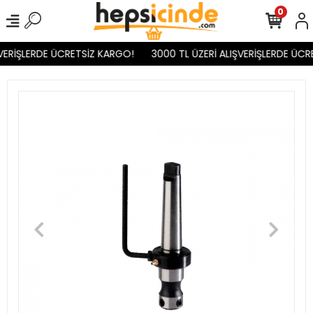
0
VERİŞLERDE ÜCRETSİZ KARGO!
3000 TL ÜZERİ ALIŞVERİŞLERDE ÜCR