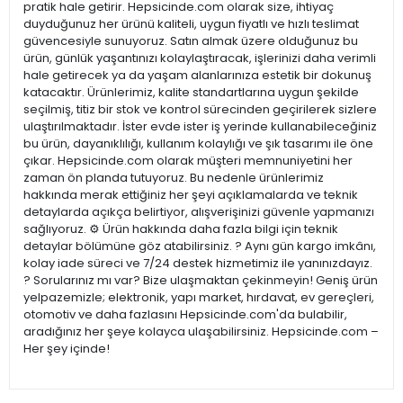
pratik hale getirir. Hepsicinde.com olarak size, ihtiyaç
duyduğunuz her ürünü kaliteli, uygun fiyatlı ve hızlı teslimat
güvencesiyle sunuyoruz. Satın almak üzere olduğunuz bu
ürün, günlük yaşantınızı kolaylaştıracak, işlerinizi daha verimli
hale getirecek ya da yaşam alanlarınıza estetik bir dokunuş
katacaktır. Ürünlerimiz, kalite standartlarına uygun şekilde
seçilmiş, titiz bir stok ve kontrol sürecinden geçirilerek sizlere
ulaştırılmaktadır. İster evde ister iş yerinde kullanabileceğiniz
bu ürün, dayanıklılığı, kullanım kolaylığı ve şık tasarımı ile öne
çıkar. Hepsicinde.com olarak müşteri memnuniyetini her
zaman ön planda tutuyoruz. Bu nedenle ürünlerimiz
hakkında merak ettiğiniz her şeyi açıklamalarda ve teknik
detaylarda açıkça belirtiyor, alışverişinizi güvenle yapmanızı
sağlıyoruz. ⚙️ Ürün hakkında daha fazla bilgi için teknik
detaylar bölümüne göz atabilirsiniz. ? Aynı gün kargo imkânı,
kolay iade süreci ve 7/24 destek hizmetimiz ile yanınızdayız.
? Sorularınız mı var? Bize ulaşmaktan çekinmeyin! Geniş ürün
yelpazemizle; elektronik, yapı market, hırdavat, ev gereçleri,
otomotiv ve daha fazlasını Hepsicinde.com'da bulabilir,
aradığınız her şeye kolayca ulaşabilirsiniz. Hepsicinde.com –
Her şey içinde!