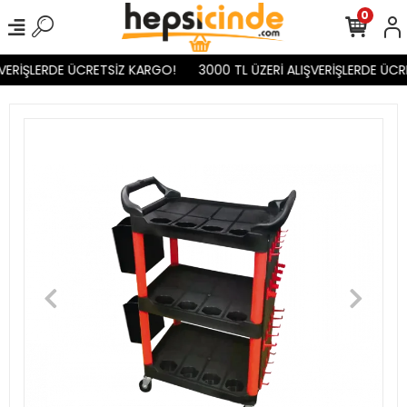
0
VERİŞLERDE ÜCRETSİZ KARGO!
3000 TL ÜZERİ ALIŞVERİŞLERDE ÜCR