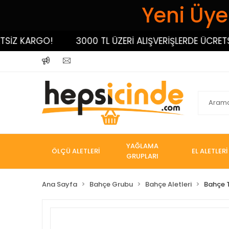
Yeni Üyel
 KARGO!
3000 TL ÜZERİ ALIŞVERİŞLERDE ÜCRETSİZ 
YAĞLAMA
ÖLÇÜ ALETLERİ
EL ALETLERİ
GRUPLARI
Ana Sayfa
Bahçe Grubu
Bahçe Aletleri
Bahçe T