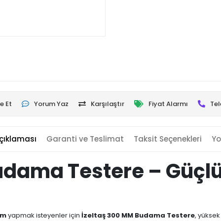
e Et
Yorum Yaz
Karşılaştır
Fiyat Alarmı
Tel
çıklaması
Garanti ve Teslimat
Taksit Seçenekleri
Yo
udama Testere – Güçl
im
yapmak isteyenler için
İzeltaş 300 MM Budama Testere
, yüksek