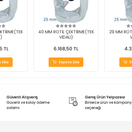
KTİRME(TEK
40 MM ROTİL ÇEKTİRME(TEK
29 MM ROT
I)
VİDALI)
V
5 TL
6.168,50 TL
4.3
 Ekle
Sepete Ekle
S
Güvenli Alışveriş
Geniş Ürün Yelpazesi
Güvenli ve kolay ödeme
Binlerce ürün ve kampan
sistemi
seçeneği