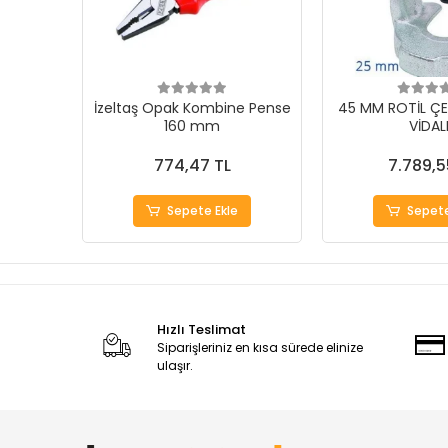
İzeltaş Opak Kombine Pense
45 MM ROTİL ÇE
160 mm
VİDAL
774,47 TL
7.789,5
Sepete Ekle
Sepete
Hızlı Teslimat
Siparişleriniz en kısa sürede elinize
ulaşır.