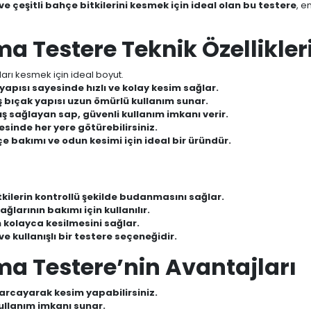
ve çeşitli bahçe bitkilerini kesmek için ideal olan bu testere
, e
a Testere Teknik Özellikler
ları kesmek için ideal boyut.
yapısı sayesinde hızlı ve kolay kesim sağlar.
 bıçak yapısı uzun ömürlü kullanım sunar.
 sağlayan sap, güvenli kullanım imkanı verir.
esinde her yere götürebilirsiniz.
 bakımı ve odun kesimi için ideal bir üründür.
tkilerin kontrollü şekilde budanmasını sağlar.
larının bakımı için kullanılır.
 kolayca kesilmesini sağlar.
ve kullanışlı bir testere seçeneğidir.
a Testere’nin Avantajları
harcayarak kesim yapabilirsiniz.
ullanım imkanı sunar.