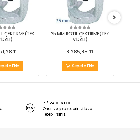
İL ÇEKTİRME(TEK
25 MM ROTİL ÇEKTİRME(TEK
18 MM
İDALI)
VİDALI)
71,28 TL
3.285,85 TL
epete Ekle
Sepete Ekle
7 / 24 DESTEK
ya
Öneri ve şikayetlerinizi bize
iletebilirsiniz.