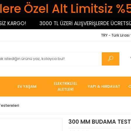
ere Özel Alt Limitsiz %
KARGO!
3000 TL ÜZERİ ALIŞVERİŞLERDE ÜCRETSİZ KA
TRY - Türk Lirası
ELEKTRİKLİ EL
EV YAŞAM
YAPI & HIRDAVAT
O
ALETLERİ
estereleri
300 MM BUDAMA TEST