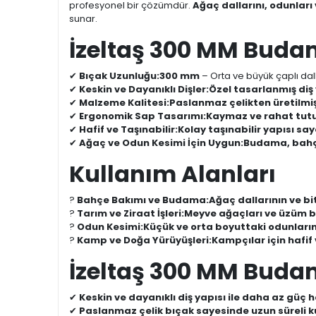
profesyonel bir çözümdür.
Ağaç dallarını, odunları 
sunar.
İzeltaş 300 MM Budam
✔
Bıçak Uzunluğu:
300 mm
– Orta ve büyük çaplı dal
✔
Keskin ve Dayanıklı Dişler:
Özel tasarlanmış diş 
✔
Malzeme Kalitesi:
Paslanmaz çelikten üretilmiş
✔
Ergonomik Sap Tasarımı:
Kaymaz ve rahat tutuş
✔
Hafif ve Taşınabilir:
Kolay taşınabilir yapısı say
✔
Ağaç ve Odun Kesimi İçin Uygun:
Budama, bahçe
Kullanım Alanları
?
Bahçe Bakımı ve Budama:
Ağaç dallarının ve bi
?
Tarım ve Ziraat İşleri:
Meyve ağaçları ve üzüm bağ
?
Odun Kesimi:
Küçük ve orta boyuttaki odunların
?
Kamp ve Doğa Yürüyüşleri:
Kampçılar için hafif 
İzeltaş 300 MM Budam
✔
Keskin ve dayanıklı diş yapısı ile daha az güç 
✔
Paslanmaz çelik bıçak sayesinde uzun süreli k