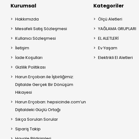
Kurumsal
Kategoriler
Hakkımızda
Ölçü Aletleri
Mesafeli Satış Sözleşmesi
YAĞLAMA GRUPLARI
Kullanıcı Sözleşmesi
EL ALETLERİ
İletişim
Ev Yaşam
İade Koşulları
Elektrikli El Aletleri
Gizlilik Politikası
Harun Erçoban ile İşbirliğimiz:
Dijitalde Gerçek Bir Dönüşüm
Hikayesi
Harun Erçoban: hepsicinde.com’un
Dijitaldeki Güçlü Ortağı
Sıkça Sorulan Sorular
Sipariş Takip
Havale Bildirimleri