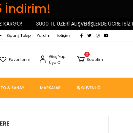
5 İndirim!
RGO!
3000 TL ÜZERİ ALIŞVERİŞLERDE ÜCRETSİZ KARG
Sipariş Takip
Yardım
İletişim
0
Giriş Yap
Favorilerim
Sepetim
Üye Ol
TO & SANAYİ
MARKALAR
İŞ GÜVENLİĞİ
ERE