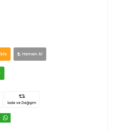
Ekle
Hemen Al
R
İade ve Değişim