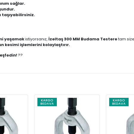
anım sağlar.
gundur.
 taşıyabilirsiniz.
imi yaşamak
istiyorsanız,
İzeltaş 300 MM Budama Testere
tam siz
kesimi işlemlerini kolaylaştırır.
eşfedin!
??
KARGO
KARGO
BEDAVA
BEDAVA