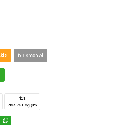
Ekle
Hemen Al
R
İade ve Değişim