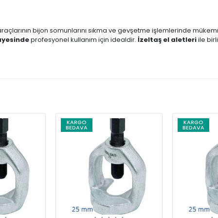
a araçlarının bijon somunlarını sıkma ve gevşetme işlemlerinde mükemm
sayesinde
profesyonel kullanım için idealdir.
İzeltaş el aletleri
ile bir
KARGO
KARGO
BEDAVA
BEDAVA