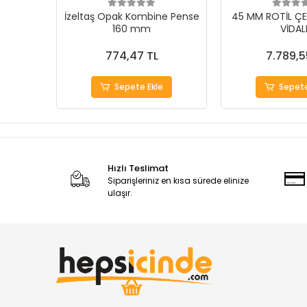
İzeltaş Opak Kombine Pense
45 MM ROTİL ÇE
160 mm
VİDAL
774,47 TL
7.789,5
Sepete Ekle
Sepete
Hızlı Teslimat
Siparişleriniz en kısa sürede elinize
ulaşır.