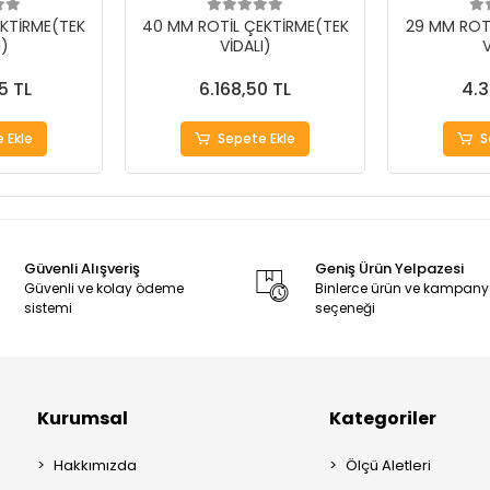
KTİRME(TEK
40 MM ROTİL ÇEKTİRME(TEK
29 MM ROT
I)
VİDALI)
V
5 TL
6.168,50 TL
4.3
 Ekle
Sepete Ekle
S
Güvenli Alışveriş
Geniş Ürün Yelpazesi
Güvenli ve kolay ödeme
Binlerce ürün ve kampan
sistemi
seçeneği
Kurumsal
Kategoriler
Hakkımızda
Ölçü Aletleri