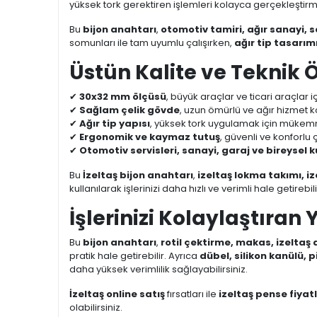
yüksek tork gerektiren işlemleri kolayca gerçekleştirm
Bu
bijon anahtarı
,
otomotiv tamiri, ağır sanayi, s
somunları ile tam uyumlu çalışırken,
ağır tip tasarım
Üstün Kalite ve Teknik Ö
✔
30x32 mm ölçüsü
, büyük araçlar ve ticari araçlar 
✔
Sağlam çelik gövde
, uzun ömürlü ve ağır hizmet k
✔
Ağır tip yapısı
, yüksek tork uygulamak için mükem
✔
Ergonomik ve kaymaz tutuş
, güvenli ve konforlu
✔
Otomotiv servisleri, sanayi, garaj ve bireysel ku
Bu
İzeltaş bijon anahtarı
,
izeltaş lokma takımı, iz
kullanılarak işlerinizi daha hızlı ve verimli hale getirebili
İşlerinizi Kolaylaştıran 
Bu
bijon anahtarı
,
rotil çektirme, makas, izeltaş
pratik hale getirebilir. Ayrıca
dübel, silikon kanülü, p
daha yüksek verimlilik sağlayabilirsiniz.
İzeltaş online satış
fırsatları ile
izeltaş pense fiyatl
olabilirsiniz.