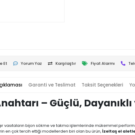
e Et
Yorum Yaz
Karşılaştır
Fiyat Alarmı
Tel
çıklaması
Garanti ve Teslimat
Taksit Seçenekleri
Yo
Anahtarı – Güçlü, Dayanıklı
ğır vasıtaların bijon sökme ve takma işlemlerinde mükemmel performans
n en çok tercih ettiği modellerden biri olan bu ürün,
İzeltaş el aletle