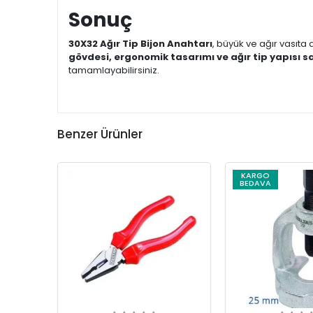
Sonuç
30X32 Ağır Tip Bijon Anahtarı
, büyük ve ağır vasıt
gövdesi, ergonomik tasarımı ve ağır tip yapısı 
tamamlayabilirsiniz.
Benzer Ürünler
KARGO
BEDAVA