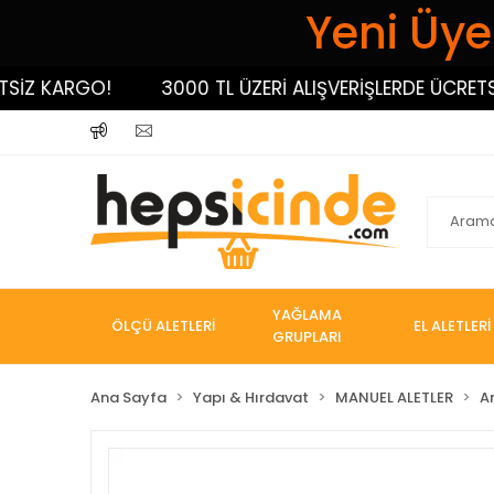
Yeni Üyel
 KARGO!
3000 TL ÜZERİ ALIŞVERİŞLERDE ÜCRETSİZ 
YAĞLAMA
ÖLÇÜ ALETLERİ
EL ALETLERİ
GRUPLARI
Ana Sayfa
Yapı & Hırdavat
MANUEL ALETLER
A