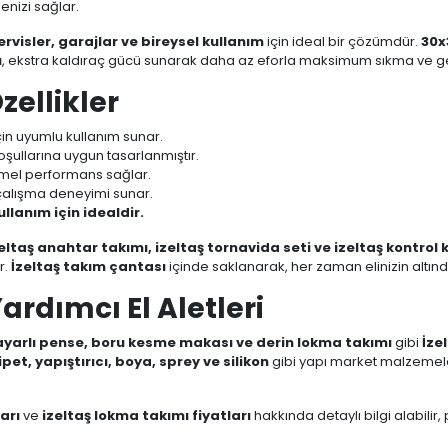
enizi sağlar.
ervisler, garajlar ve bireysel kullanım
için ideal bir çözümdür.
30x
ı
, ekstra kaldıraç gücü sunarak daha az eforla maksimum sıkma ve g
zellikler
için uyumlu kullanım sunar.
oşullarına uygun tasarlanmıştır.
mel performans sağlar.
 çalışma deneyimi sunar.
llanım için idealdir.
eltaş anahtar takımı, izeltaş tornavida seti ve izeltaş kontrol 
r.
İzeltaş takım çantası
içinde saklanarak, her zaman elinizin altınd
Yardımcı El Aletleri
 ayarlı pense, boru kesme makası ve derin lokma takımı
gibi
İzel
ipet, yapıştırıcı, boya, sprey ve silikon
gibi yapı market malzemele
arı
ve
izeltaş lokma takımı fiyatları
hakkında detaylı bilgi alabilir,