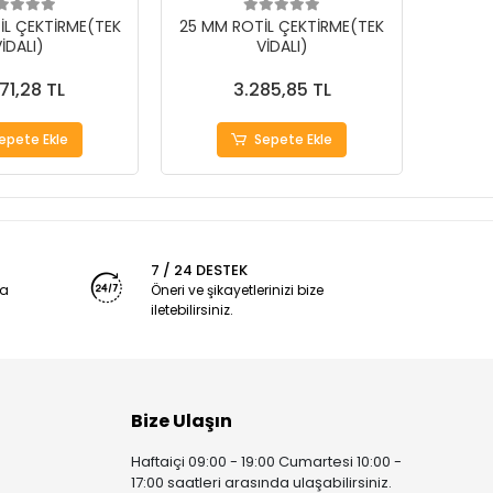
İL ÇEKTİRME(TEK
25 MM ROTİL ÇEKTİRME(TEK
18 MM
İDALI)
VİDALI)
71,28 TL
3.285,85 TL
epete Ekle
Sepete Ekle
7 / 24 DESTEK
ya
Öneri ve şikayetlerinizi bize
iletebilirsiniz.
Bize Ulaşın
Haftaiçi 09:00 - 19:00 Cumartesi 10:00 -
17:00 saatleri arasında ulaşabilirsiniz.