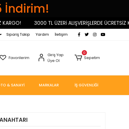
5 İndirim!
RGO!
3000 TL ÜZERİ ALIŞVERİŞLERDE ÜCRETSİZ KAR
Sipariş Takip
Yardım
İletişim
0
Giriş Yap
Favorilerim
Sepetim
Üye Ol
TO & SANAYİ
MARKALAR
İŞ GÜVENLİĞİ
 ANAHTARI