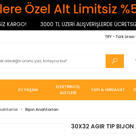
ere Özel Alt Limitsiz %
KARGO!
3000 TL ÜZERİ ALIŞVERİŞLERDE ÜCRETSİZ KA
TRY - Türk Lirası
ELEKTRİKLİ EL
EV YAŞAM
YAPI & HIRDAVAT
O
ALETLERİ
nahtarlar
Bijon Anahtarları
30X32 AGIR TIP BIJON