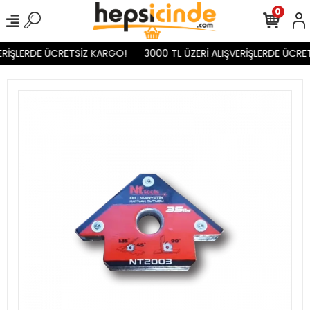
0
RİŞLERDE ÜCRETSİZ KARGO!
3000 TL ÜZERİ ALIŞVERİŞLERDE ÜCRET