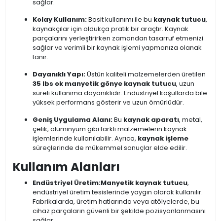
sağlar.
Kolay Kullanım:
Basit kullanımı ile bu
kaynak tutucu
,
kaynakçılar için oldukça pratik bir araçtır. Kaynak
parçalarını yerleştirirken zamandan tasarruf etmenizi
sağlar ve verimli bir kaynak işlemi yapmanıza olanak
tanır.
Dayanıklı Yapı:
Üstün kaliteli malzemelerden üretilen
35 lbs ok manyetik gönye kaynak tutucu
, uzun
süreli kullanıma dayanıklıdır. Endüstriyel koşullarda bile
yüksek performans gösterir ve uzun ömürlüdür.
Geniş Uygulama Alanı:
Bu
kaynak aparatı
, metal,
çelik, alüminyum gibi farklı malzemelerin kaynak
işlemlerinde kullanılabilir. Ayrıca,
kaynak işleme
süreçlerinde de mükemmel sonuçlar elde edilir.
Kullanım Alanları
Endüstriyel Üretim:
Manyetik kaynak tutucu
,
endüstriyel üretim tesislerinde yaygın olarak kullanılır.
Fabrikalarda, üretim hatlarında veya atölyelerde, bu
cihaz parçaların güvenli bir şekilde pozisyonlanmasını
sağlar.