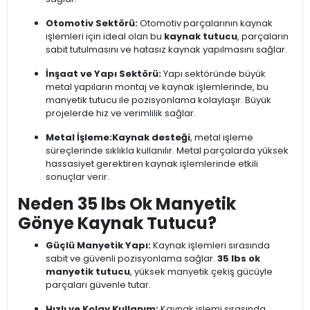
Otomotiv Sektörü:
Otomotiv parçalarının kaynak
işlemleri için ideal olan bu
kaynak tutucu
, parçaların
sabit tutulmasını ve hatasız kaynak yapılmasını sağlar.
İnşaat ve Yapı Sektörü:
Yapı sektöründe büyük
metal yapıların montaj ve kaynak işlemlerinde, bu
manyetik tutucu ile pozisyonlama kolaylaşır. Büyük
projelerde hız ve verimlilik sağlar.
Metal İşleme:
Kaynak desteği
, metal işleme
süreçlerinde sıklıkla kullanılır. Metal parçalarda yüksek
hassasiyet gerektiren kaynak işlemlerinde etkili
sonuçlar verir.
Neden 35 lbs Ok Manyetik
Gönye Kaynak Tutucu?
Güçlü Manyetik Yapı:
Kaynak işlemleri sırasında
sabit ve güvenli pozisyonlama sağlar.
35 lbs ok
manyetik tutucu
, yüksek manyetik çekiş gücüyle
parçaları güvenle tutar.
Hızlı ve Kolay Kullanım:
Kaynak işlemi sırasında