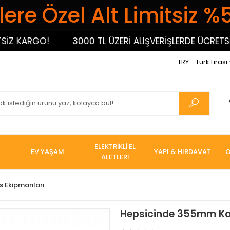
ere Özel Alt Limitsiz %
 KARGO!
3000 TL ÜZERİ ALIŞVERİŞLERDE ÜCRETSİZ 
TRY - Türk Lirası
ELEKTRİKLİ EL
EV YAŞAM
YAPI & HIRDAVAT
O
ALETLERİ
s Ekipmanları
Hepsicinde 355mm Kap