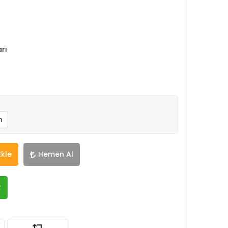
rı
n
Ekle
Hemen Al
R