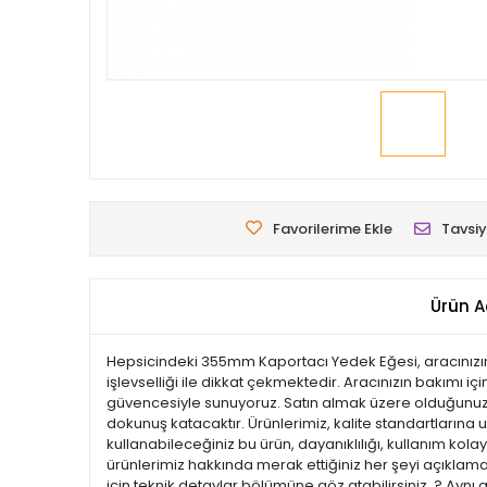
Favorilerime Ekle
Tavsiy
Ürün A
Hepsicindeki 355mm Kaportacı Yedek Eğesi, aracınızın 
işlevselliği ile dikkat çekmektedir. Aracınızın bakımı iç
güvencesiyle sunuyoruz. Satın almak üzere olduğunuz bu
dokunuş katacaktır. Ürünlerimiz, kalite standartlarına uy
kullanabileceğiniz bu ürün, dayanıklılığı, kullanım ko
ürünlerimiz hakkında merak ettiğiniz her şeyi açıklamal
için teknik detaylar bölümüne göz atabilirsiniz. ? Aynı