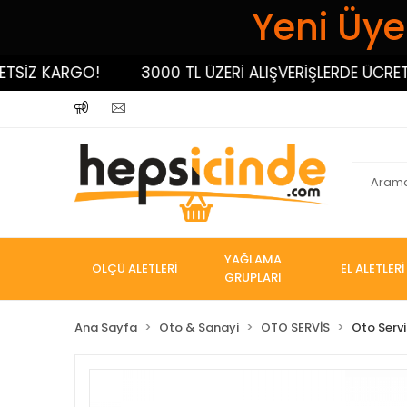
Yeni Üyel
İZ KARGO!
3000 TL ÜZERİ ALIŞVERİŞLERDE ÜCRETSİZ
YAĞLAMA
ÖLÇÜ ALETLERİ
EL ALETLERİ
GRUPLARI
Ana Sayfa
Oto & Sanayi
OTO SERVİS
Oto Servi