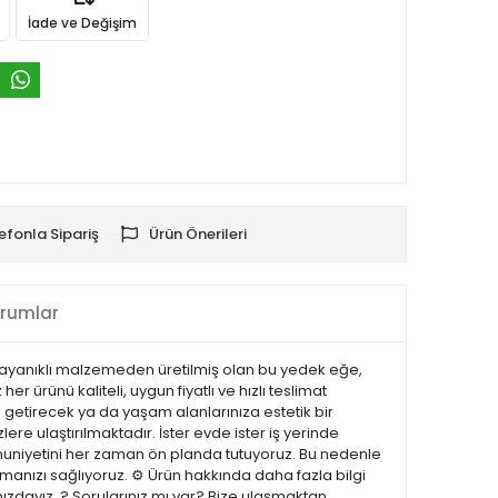
İade ve Değişim
efonla Sipariş
Ürün Önerileri
rumlar
 Dayanıklı malzemeden üretilmiş olan bu yedek eğe,
r ürünü kaliteli, uygun fiyatlı ve hızlı teslimat
 getirecek ya da yaşam alanlarınıza estetik bir
lere ulaştırılmaktadır. İster evde ister iş yerinde
emnuniyetini her zaman ön planda tutuyoruz. Bu nedenle
manızı sağlıyoruz. ⚙️ Ürün hakkında daha fazla bilgi
nızdayız. ? Sorularınız mı var? Bize ulaşmaktan