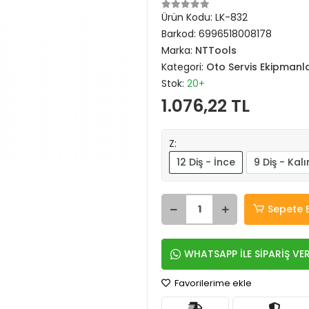
Ürün Kodu:
LK-832
Barkod:
6996518008178
Marka:
NTTools
Kategori:
Oto Servis Ekipmanla
Stok:
20+
1.076,22 TL
Z:
12 Diş - İnce
9 Diş - Kalı
Sepete 
WHATSAPP İLE SİPARİŞ VE
Favorilerime ekle