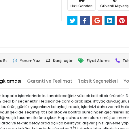
Hızlı Gönderi
Güvenli Alışveriş
e Et
Yorum Yaz
Karşılaştır
Fiyat Alarmı
Tel
çıklaması
Garanti ve Teslimat
Taksit Seçenekleri
Yo
kaporta işlemlerinde kullanabileceğiniz yüksek kaliteli bir üründür.
in ideal bir seçenektir. Hepsicinde.com olarak size, ihtiyaç duyduğunuz he
 ürün, günlük yaşantınızı kolaylaştıracak, işlerinizi daha verimli hale
gun şekilde seçilmiş, titiz bir stok ve kontrol sürecinden geçirilerek siz
laylığı ve şık tasarımı ile öne çıkar. Hepsicinde.com olarak müşteri m
arda ve teknik detaylarda açıkça belirtiyor, alışverişinizi güvenle yap
 gün kargo imkânı, kolay iade süreci ve 7/24 destek hizmetimiz ile yanı