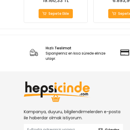
19.160,33 TL
6.893,9
Sepete Ekle
Sepete
Hızlı Teslimat
Siparişleriniz en kısa sürede elinize
ulaşır.
Kampanya, duyuru, bilgilendirmelerden e-posta
ile haberdar olmak istiyorum.
Gönder