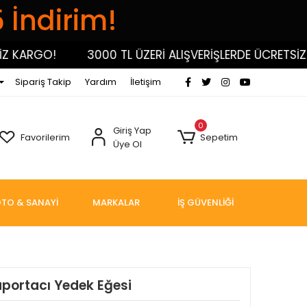
5 İndirim!
KARGO!
3000 TL ÜZERİ ALIŞVERİŞLERDE ÜCRETSİZ KA
Sipariş Takip
Yardım
İletişim
0
Giriş Yap
Favorilerim
Sepetim
Üye Ol
TO & SANAYİ
MARKALAR
İŞ GÜVENLİĞİ
ortacı Yedek Eğesi