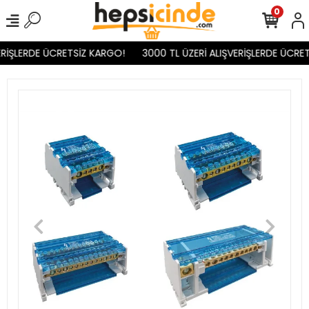
0
ERİŞLERDE ÜCRETSİZ KARGO!
3000 TL ÜZERİ ALIŞVERİŞLERDE ÜCRET