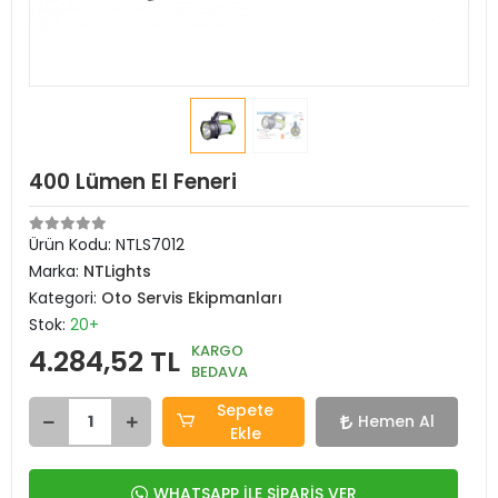
400 Lümen El Feneri
Ürün Kodu:
NTLS7012
Marka:
NTLights
Kategori:
Oto Servis Ekipmanları
Stok:
20+
KARGO
4.284,52 TL
BEDAVA
Sepete
Hemen Al
Ekle
WHATSAPP İLE SİPARİŞ VER