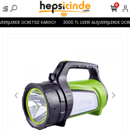
0
VERİŞLERDE ÜCRETSİZ KARGO!
3000 TL ÜZERİ ALIŞVERİŞLERDE ÜCR