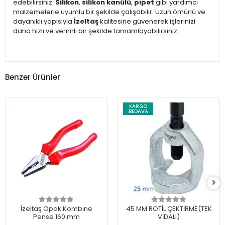
edebilirsiniz.
Silikon
,
silikon kanülü
,
pipet
gibi yardımcı
malzemelerle uyumlu bir şekilde çalışabilir. Uzun ömürlü ve
dayanıklı yapısıyla
İzeltaş
kalitesine güvenerek işlerinizi
daha hızlı ve verimli bir şekilde tamamlayabilirsiniz.
Benzer Ürünler
KARGO
BEDAVA
İzeltaş Opak Kombine
45 MM ROTİL ÇEKTİRME(TEK
Pense 160 mm
VİDALI)