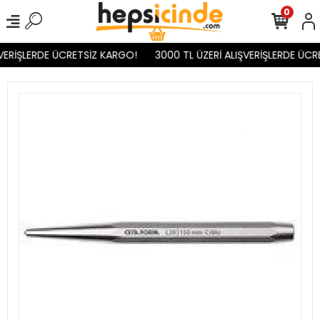
0
VERİŞLERDE ÜCRETSİZ KARGO!
3000 TL ÜZERİ ALIŞVERİŞLERDE ÜCR