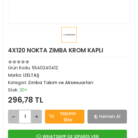
4X120 NOKTA ZIMBA KROM KAPLI
Ürün Kodu:
5540240412
Marka:
İZELTAŞ
Kategori:
Zımba Takım ve Aksesuarları
Stok:
20+
296,78 TL
Sepete
Hemen Al
Ekle
WHATSAPP İLE SİPARİŞ VER