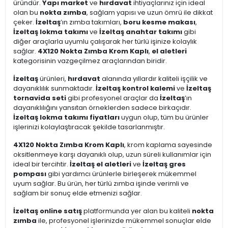
üründür.
Yapı market
ve
hırdavat
ihtiyaçlarınız için ideal
olan bu
nokta zımba
, sağlam yapısı ve uzun ömrü ile dikkat
çeker.
İzeltaş
’ın zımba takımları,
boru kesme makası
,
İzeltaş lokma takımı
ve
İzeltaş anahtar takımı
gibi
diğer araçlarla uyumlu çalışarak her türlü işinize kolaylık
sağlar.
4X120 Nokta Zımba Krom Kaplı
,
el aletleri
kategorisinin vazgeçilmez araçlarından biridir.
İzeltaş
ürünleri,
hırdavat
alanında yıllardır kaliteli işçilik ve
dayanıklılık sunmaktadır.
İzeltaş kontrol kalemi
ve
İzeltaş
tornavida seti
gibi profesyonel araçlar da
İzeltaş
’ın
dayanıklılığını yansıtan örneklerden sadece birkaçıdır.
İzeltaş lokma takımı fiyatları
uygun olup, tüm bu ürünler
işlerinizi kolaylaştıracak şekilde tasarlanmıştır.
4X120 Nokta Zımba Krom Kaplı
, krom kaplama sayesinde
oksitlenmeye karşı dayanıklı olup, uzun süreli kullanımlar için
ideal bir tercihtir.
İzeltaş el aletleri
ve
İzeltaş gres
pompası
gibi yardımcı ürünlerle birleşerek mükemmel
uyum sağlar. Bu ürün, her türlü zımba işinde verimli ve
sağlam bir sonuç elde etmenizi sağlar.
İzeltaş online satış
platformunda yer alan bu kaliteli
nokta
zımba
ile, profesyonel işlerinizde mükemmel sonuçlar elde