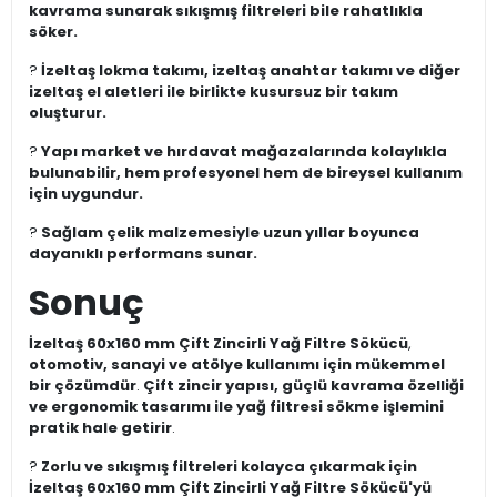
kavrama sunarak sıkışmış filtreleri bile rahatlıkla
söker.
?
İzeltaş lokma takımı, izeltaş anahtar takımı ve diğer
izeltaş el aletleri ile birlikte kusursuz bir takım
oluşturur.
?
Yapı market ve hırdavat mağazalarında kolaylıkla
bulunabilir, hem profesyonel hem de bireysel kullanım
için uygundur.
?
Sağlam çelik malzemesiyle uzun yıllar boyunca
dayanıklı performans sunar.
Sonuç
İzeltaş 60x160 mm Çift Zincirli Yağ Filtre Sökücü
,
otomotiv, sanayi ve atölye kullanımı için mükemmel
bir çözümdür
.
Çift zincir yapısı, güçlü kavrama özelliği
ve ergonomik tasarımı ile yağ filtresi sökme işlemini
pratik hale getirir
.
?️
Zorlu ve sıkışmış filtreleri kolayca çıkarmak için
İzeltaş 60x160 mm Çift Zincirli Yağ Filtre Sökücü'yü