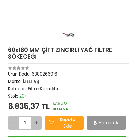
60x160 MM ÇİFT ZİNCİRLİ YAĞ FİLTRE
SÖKECEĞİ
Ürün Kodu:
6380266016
Marka:
İZELTAŞ
Kategori:
Filtre Kapakları
Stok:
20+
KARGO
6.835,37 TL
BEDAVA
Sepete
Hemen Al
Ekle