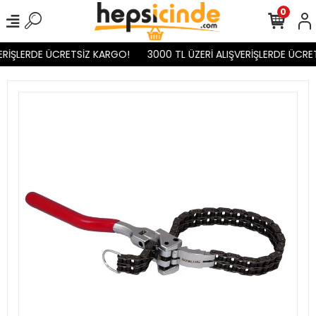
0
RİŞLERDE ÜCRETSİZ KARGO!
3000 TL ÜZERİ ALIŞVERİŞLERDE ÜCRET