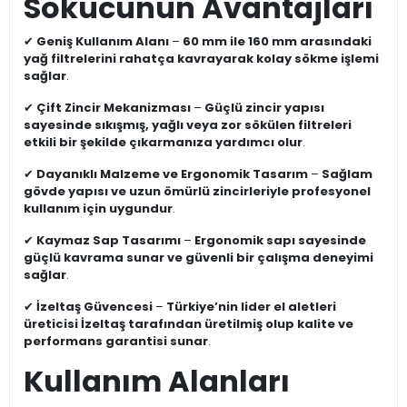
Sökücünün Avantajları
✔
Geniş Kullanım Alanı
–
60 mm ile 160 mm arasındaki
yağ filtrelerini rahatça kavrayarak kolay sökme işlemi
sağlar
.
✔
Çift Zincir Mekanizması
–
Güçlü zincir yapısı
sayesinde sıkışmış, yağlı veya zor sökülen filtreleri
etkili bir şekilde çıkarmanıza yardımcı olur
.
✔
Dayanıklı Malzeme ve Ergonomik Tasarım
–
Sağlam
gövde yapısı ve uzun ömürlü zincirleriyle profesyonel
kullanım için uygundur
.
✔
Kaymaz Sap Tasarımı
–
Ergonomik sapı sayesinde
güçlü kavrama sunar ve güvenli bir çalışma deneyimi
sağlar
.
✔
İzeltaş Güvencesi
–
Türkiye’nin lider el aletleri
üreticisi İzeltaş tarafından üretilmiş olup kalite ve
performans garantisi sunar
.
Kullanım Alanları