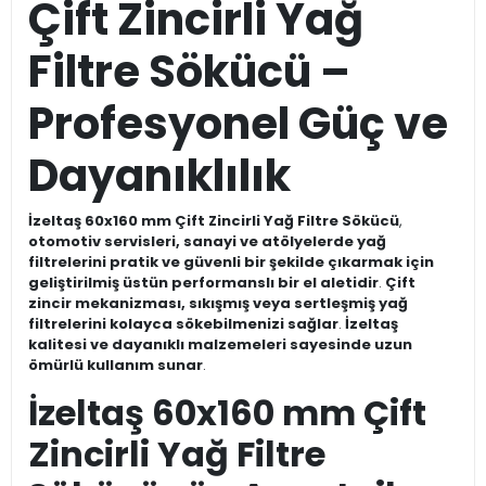
Çift Zincirli Yağ
Filtre Sökücü –
Profesyonel Güç ve
Dayanıklılık
İzeltaş 60x160 mm Çift Zincirli Yağ Filtre Sökücü
,
otomotiv servisleri, sanayi ve atölyelerde yağ
filtrelerini pratik ve güvenli bir şekilde çıkarmak için
geliştirilmiş üstün performanslı bir el aletidir
.
Çift
zincir mekanizması, sıkışmış veya sertleşmiş yağ
filtrelerini kolayca sökebilmenizi sağlar
.
İzeltaş
kalitesi ve dayanıklı malzemeleri sayesinde uzun
ömürlü kullanım sunar
.
İzeltaş 60x160 mm Çift
Zincirli Yağ Filtre