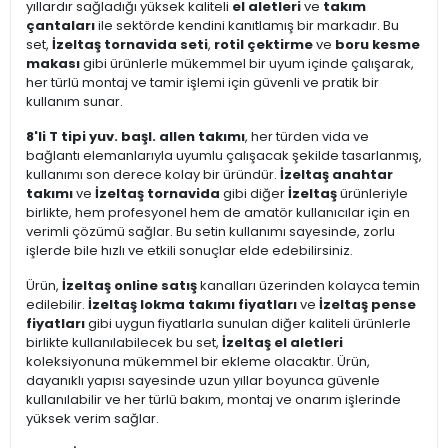
yıllardır sağladığı yüksek kaliteli
el aletleri
ve
takım
çantaları
ile sektörde kendini kanıtlamış bir markadır. Bu
set,
İzeltaş tornavida seti
,
rotil çektirme
ve
boru kesme
makası
gibi ürünlerle mükemmel bir uyum içinde çalışarak,
her türlü montaj ve tamir işlemi için güvenli ve pratik bir
kullanım sunar.
8'li T tipi yuv. başl. allen takımı
, her türden vida ve
bağlantı elemanlarıyla uyumlu çalışacak şekilde tasarlanmış,
kullanımı son derece kolay bir üründür.
İzeltaş anahtar
takımı
ve
İzeltaş tornavida
gibi diğer
İzeltaş
ürünleriyle
birlikte, hem profesyonel hem de amatör kullanıcılar için en
verimli çözümü sağlar. Bu setin kullanımı sayesinde, zorlu
işlerde bile hızlı ve etkili sonuçlar elde edebilirsiniz.
Ürün,
İzeltaş online satış
kanalları üzerinden kolayca temin
edilebilir.
İzeltaş lokma takımı fiyatları
ve
İzeltaş pense
fiyatları
gibi uygun fiyatlarla sunulan diğer kaliteli ürünlerle
birlikte kullanılabilecek bu set,
İzeltaş el aletleri
koleksiyonuna mükemmel bir ekleme olacaktır. Ürün,
dayanıklı yapısı sayesinde uzun yıllar boyunca güvenle
kullanılabilir ve her türlü bakım, montaj ve onarım işlerinde
yüksek verim sağlar.