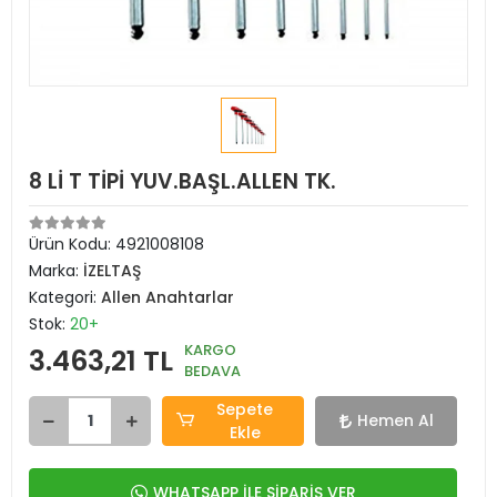
8 Lİ T TİPİ YUV.BAŞL.ALLEN TK.
Ürün Kodu:
4921008108
Marka:
İZELTAŞ
Kategori:
Allen Anahtarlar
Stok:
20+
KARGO
3.463,21 TL
BEDAVA
Sepete
Hemen Al
Ekle
WHATSAPP İLE SİPARİŞ VER