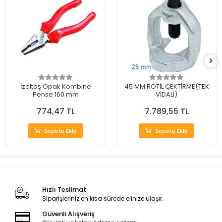
İzeltaş Opak Kombine
45 MM ROTİL ÇEKTİRME(TEK
Pense 160 mm
VİDALI)
774,47 TL
7.789,55 TL
Sepete Ekle
Sepete Ekle
Hızlı Teslimat
Siparişleriniz en kısa sürede elinize ulaşır.
Güvenli Alışveriş