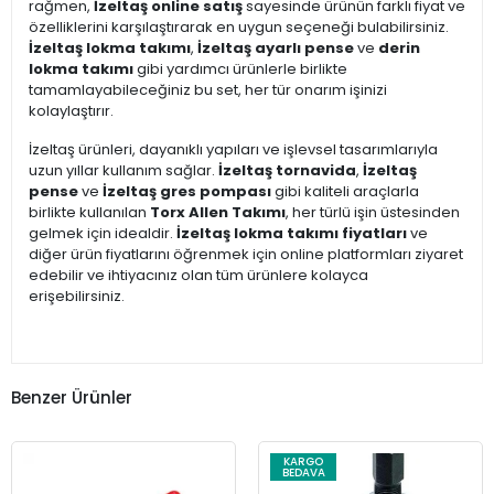
rağmen,
İzeltaş online satış
sayesinde ürünün farklı fiyat ve
özelliklerini karşılaştırarak en uygun seçeneği bulabilirsiniz.
İzeltaş lokma takımı
,
İzeltaş ayarlı pense
ve
derin
lokma takımı
gibi yardımcı ürünlerle birlikte
tamamlayabileceğiniz bu set, her tür onarım işinizi
kolaylaştırır.
İzeltaş ürünleri, dayanıklı yapıları ve işlevsel tasarımlarıyla
uzun yıllar kullanım sağlar.
İzeltaş tornavida
,
İzeltaş
pense
ve
İzeltaş gres pompası
gibi kaliteli araçlarla
birlikte kullanılan
Torx Allen Takımı
, her türlü işin üstesinden
gelmek için idealdir.
İzeltaş lokma takımı fiyatları
ve
diğer ürün fiyatlarını öğrenmek için online platformları ziyaret
edebilir ve ihtiyacınız olan tüm ürünlere kolayca
erişebilirsiniz.
Benzer Ürünler
KARGO
BEDAVA