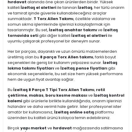
hırdavat
alanında öne çıkan ürünlerden biridir. Yüksek
kaliteli
İzeltaş el aletleri
ile tanınan
İzeltaş
, her türlü onarım
ve tamirat işinde güvenle kullanabileceğiniz araçlar
sunmaktadır.
T Torx Allen Takımı
, özellikle vidalama ve
somun sıkma işlemlerinde işlerinizi kolaylaştırmak için
tasarlanmıştır. Bu set,
İzeltaş anahtar takımı
ve
İzeltaş
tornavida seti
gibi diğer kaliteli
İzeltaş el aletleri
ile
uyumlu çalışarak profesyonel bir deneyim sunar.
Her bir parçası, dayanıklı ve uzun ömürlü malzemelerden
üretilmiş olan bu
8 parça Torx Allen takımı
, farklı boyut
seçenekleri ile geniş bir kullanım yelpazesi sunar.
İzeltaş
lokma takımı fiyatları
ve
İzeltaş pense fiyatları
gibi
ekonomik seçeneklerle, bu set size hem yüksek performans
hem de uygun fiyat avantajı sağlar.
Bu
İzeltaş 8 Parça T Tipi Torx Allen Takımı
,
rotil
çektirme
,
makas
,
boru kesme makası
ve
İzeltaş kontrol
kalemi
gibi ürünlerle birlikte kullanıldığında, onarım işlerinizi
hızlandırır ve daha verimli hale getirir. İster profesyonel ister
amatör bir kullanıcısınız,
İzeltaş online satış
platformu
üzerinden bu kaliteli ürünü kolayca temin edebilirsiniz.
Birçok
yapı market
ve
hırdavat
mağazasında satılmasına