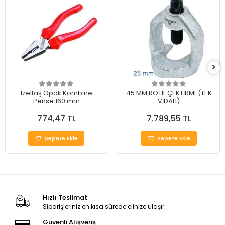
İzeltaş Opak Kombine
45 MM ROTİL ÇEKTİRME(TEK
Pense 160 mm
VİDALI)
774,47 TL
7.789,55 TL
Sepete Ekle
Sepete Ekle
Hızlı Teslimat
Siparişleriniz en kısa sürede elinize ulaşır.
Güvenli Alışveriş