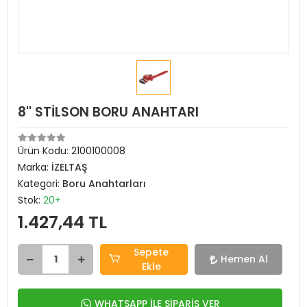
8'' STİLSON BORU ANAHTARI
Ürün Kodu:
2100100008
Marka:
İZELTAŞ
Kategori:
Boru Anahtarları
Stok:
20+
1.427,44 TL
Sepete
Hemen Al
Ekle
WHATSAPP İLE SİPARİŞ VER