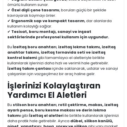
ömürlü kullanım sunar.
✔
Özel dişli çene tasarımı
, boruları güçlü bir şekilde
kavrayarak kaymayı önler.
✔
Ergonomik sap ve kompakt tasarım
, dar alanlarda
kullanım kolaylığı sağlar.
✔
Tesisat, boru montajı, sanayi ve inşaat
sektörlerinde profesyonel kullanım için uygundur.
Bu
İzeltaş boru anahtarı
,
izeltaş lokma takımı, izeltaş
anahtar takımı, izeltaş tornavida seti ve izeltaş
kontrol kalemi
gibi tamamlayıcı el aletleriyle birlikte
kullanılarak işlerinizi daha hızlı ve verimli hale getirebilir.
İzeltaş takım çantası
içinde saklanarak, ustalar ve sanayi
çalışanları için vazgeçilmez bir araç haline gelir.
İşlerinizi Kolaylaştıran
Yardımcı El Aletleri
Bu
stilson boru anahtarı
,
rotil çektirme, makas, izeltaş
ayarlı pense, boru kesme makası ve derin lokma
takımı
gibi
İzeltaş el aletleri
ile birlikte kullanılarak işlerinizi
daha pratik hale getirebilir. Ayrıca
dübel, silikon kanülü,
pipet, yapıştırıcı, boya, sprey ve silikon
gibi yapı market