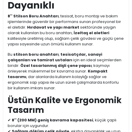
Dayanıklı
8'' Stilson Boru Anahtarı
, tesisat, boru montajı ve bakım
işlemlerinde güvenilir bir performans sunan profesyonel bir
el aletidir.
Hırdavat ve yapı market
sektöründe yaygın
olarak kullanılan bu boru anahtarı,
İzeltaş el aletleri
kalitesiyle üretilmiş olup, sağlam çelik gövdesi ve güçlü çene
yapısı sayesinde uzun ömürlü kullanım sunar.
Bu
stilson boru anahtarı
,
tesisatçılar, sanayi
çalışanları ve tamirat ustaları
için en ideal seçimlerden
biridir.
Özel tasarlanmış dişli çene yapısı
, kaymayı
önleyerek mükemmel bir kavrama sunar.
Kompakt
tasarımı
, dar alanlarda kullanım kolaylığı sağlar ve
ergonomik sap yapısı ile uzun süreli çalışmalarda konforlu
bir kullanım imkanı sunar.
Üstün Kalite ve Ergonomik
Tasarım
✔
8'' (200 MM) geniş kavrama kapasitesi
, küçük çaplı
borular için uygundur.
✔
Sağlam döküm çelik gövde
, ekstra dayanıklılık ve uzun