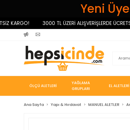
Yeni Üyel
 KARGO!
3000 TL ÜZERİ ALIŞVERİŞLERDE ÜCRETSİZ 
YAĞLAMA
ÖLÇÜ ALETLERİ
EL ALETLERİ
GRUPLARI
Ana Sayfa
Yapı & Hırdavat
MANUEL ALETLER
A