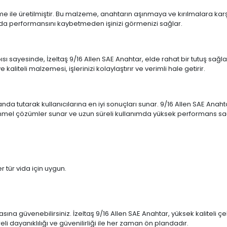
e ile üretilmiştir. Bu malzeme, anahtarın aşınmaya ve kırılmalara karşı d
ımda performansını kaybetmeden işinizi görmenizi sağlar.
sı sayesinde, İzeltaş 9/16 Allen SAE Anahtar, elde rahat bir tutuş sağl
kaliteli malzemesi, işlerinizi kolaylaştırır ve verimli hale getirir.
anda tutarak kullanıcılarına en iyi sonuçları sunar. 9/16 Allen SAE Anahta
ükemmel çözümler sunar ve uzun süreli kullanımda yüksek performans sa
r tür vida için uygun.
sına güvenebilirsiniz. İzeltaş 9/16 Allen SAE Anahtar, yüksek kaliteli çe
üreli dayanıklılığı ve güvenilirliği ile her zaman ön plandadır.