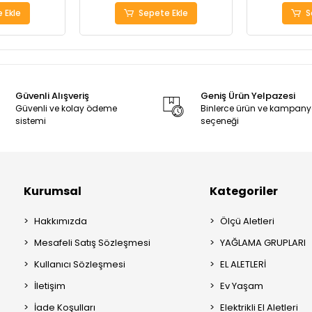
 Ekle
Sepete Ekle
S
Güvenli Alışveriş
Geniş Ürün Yelpazesi
Güvenli ve kolay ödeme
Binlerce ürün ve kampan
sistemi
seçeneği
Kurumsal
Kategoriler
Hakkımızda
Ölçü Aletleri
Mesafeli Satış Sözleşmesi
YAĞLAMA GRUPLARI
Kullanıcı Sözleşmesi
EL ALETLERİ
İletişim
Ev Yaşam
İade Koşulları
Elektrikli El Aletleri