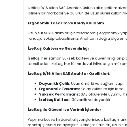
İzeltaş 9/16 Allen SAE Anahtar, üstün kalite çelik malzem
bilinen bir markadır ve bu ürün de uzun süreli kullan
Ergonomik Tasarım ve Kolay Kullanım
Uzun süreli kullanımlar için tasarlanmış ergonomik yapı
rahatça söküp takabilirsiniz. Anahtarın doğru ölçüleri ve 
İzeltaş Kalitesi ve Güvenilirliği
İzeltaş, her zaman yüksek kaliteyi ve güvenilirliği ön pl
temsil eder. İzeltaş, her tür hırdavat ihtiyacı için m
İzeltaş 9/16 Allen SAE Anahtar Özellikleri:
Dayanıklı Çelik:
Uzun ömürlü ve sağlam yapı.
Ergonomik Tasarım:
Kolay kullanım için ideal.
Yüksek Performans:
SAE ölçüleriyle uyumlu, he
İzeltaş Kalitesi:
Güvenilir ve dayanıklı.
İzeltaş ile Güvenli ve Verimli İşlemler
Yapı market ve hırdavat alışverişlerinizde İzeltaş marka
montaj işlerinizi kolaylaştırır. İzeltaş’ın ürünleri, uzun s