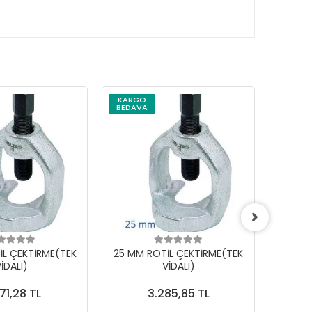
KARGO
BEDAVA
İL ÇEKTİRME(TEK
25 MM ROTİL ÇEKTİRME(TEK
18 MM
İDALI)
VİDALI)
71,28 TL
3.285,85 TL