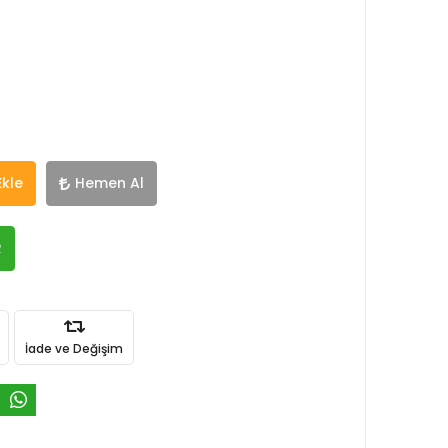
Ekle
Hemen Al
R
İade ve Değişim