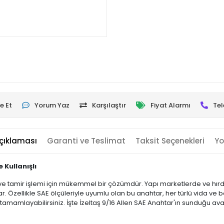
e Et
Yorum Yaz
Karşılaştır
Fiyat Alarmı
Tel
çıklaması
Garanti ve Teslimat
Taksit Seçenekleri
Yo
 Kullanışlı
m ve tamir işlemi için mükemmel bir çözümdür. Yapı marketlerde ve hırda
. Özellikle SAE ölçüleriyle uyumlu olan bu anahtar, her türlü vida ve bağ
de tamamlayabilirsiniz. İşte İzeltaş 9/16 Allen SAE Anahtar'ın sunduğu ava