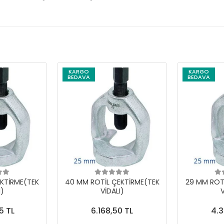
KARGO
KARGO
BEDAVA
BEDAVA
KTİRME(TEK
40 MM ROTİL ÇEKTİRME(TEK
29 MM ROT
I)
VİDALI)
V
5 TL
6.168,50 TL
4.3