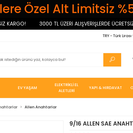
ere Özel Alt Limitsiz %
KARGO!
3000 TL ÜZERİ ALIŞVERİŞLERDE ÜCRETSİZ KA
TRY - Türk Lirası
ELEKTRİKLİ EL
EV YAŞAM
YAPI & HIRDAVAT
O
ALETLERİ
nahtarlar
Allen Anahtarlar
9/16 ALLEN SAE ANAH