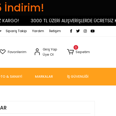
5 İndirim!
RGO!
3000 TL ÜZERİ ALIŞVERİŞLERDE ÜCRETSİZ KAR
Sipariş Takip
Yardım
İletişim
0
Giriş Yap
Favorilerim
Sepetim
Üye Ol
TO & SANAYİ
MARKALAR
İŞ GÜVENLİĞİ
TAR