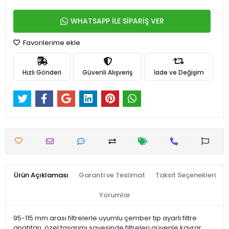
WHATSAPP İLE SİPARİŞ VER
Favorilerime ekle
Hızlı Gönderi
Güvenli Alışveriş
İade ve Değişim
Ürün Açıklaması
Garanti ve Teslimat
Taksit Seçenekleri
Yorumlar
95-115 mm arası filtrelerle uyumlu çember tip ayarlı filtre
anahtarı, özel tasarımı sayesinde filtreleri güvenle kavrar.