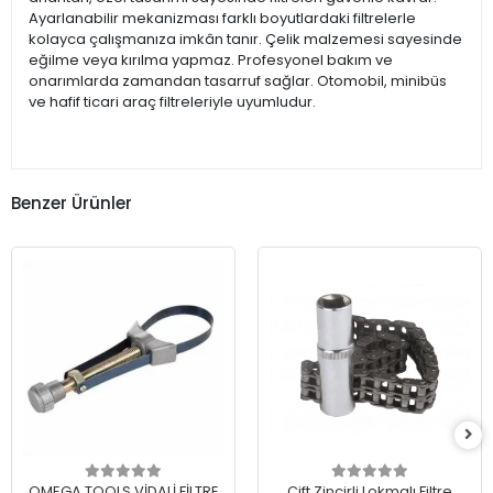
Ayarlanabilir mekanizması farklı boyutlardaki filtrelerle
kolayca çalışmanıza imkân tanır. Çelik malzemesi sayesinde
eğilme veya kırılma yapmaz. Profesyonel bakım ve
onarımlarda zamandan tasarruf sağlar. Otomobil, minibüs
ve hafif ticari araç filtreleriyle uyumludur.
Benzer Ürünler
OMEGA TOOLS VİDALİ FİLTRE
Çift Zincirli Lokmalı Filtre