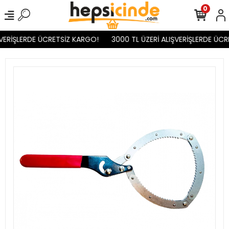
0
VERİŞLERDE ÜCRETSİZ KARGO!
3000 TL ÜZERİ ALIŞVERİŞLERDE ÜCR