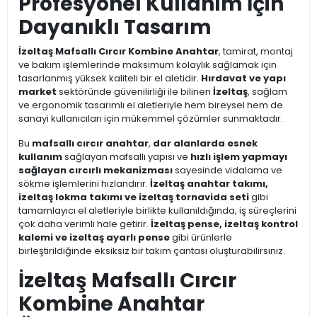
Profesyonel Kullanım İçin
Dayanıklı Tasarım
İzeltaş Mafsallı Cırcır Kombine Anahtar
, tamirat, montaj
ve bakım işlemlerinde maksimum kolaylık sağlamak için
tasarlanmış yüksek kaliteli bir el aletidir.
Hırdavat ve yapı
market
sektöründe güvenilirliği ile bilinen
İzeltaş
, sağlam
ve ergonomik tasarımlı el aletleriyle hem bireysel hem de
sanayi kullanıcıları için mükemmel çözümler sunmaktadır.
Bu
mafsallı cırcır anahtar
,
dar alanlarda esnek
kullanım
sağlayan mafsallı yapısı ve
hızlı işlem yapmayı
sağlayan cırcırlı mekanizması
sayesinde vidalama ve
sökme işlemlerini hızlandırır.
İzeltaş anahtar takımı,
izeltaş lokma takımı ve izeltaş tornavida seti
gibi
tamamlayıcı el aletleriyle birlikte kullanıldığında, iş süreçlerini
çok daha verimli hale getirir.
İzeltaş pense, izeltaş kontrol
kalemi ve izeltaş ayarlı pense
gibi ürünlerle
birleştirildiğinde eksiksiz bir takım çantası oluşturabilirsiniz.
İzeltaş Mafsallı Cırcır
Kombine Anahtar