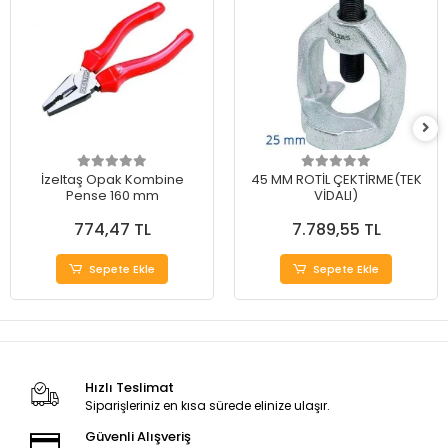
İzeltaş Opak Kombine
45 MM ROTİL ÇEKTİRME(TEK
Pense 160 mm
VİDALI)
774,47 TL
7.789,55 TL
Sepete Ekle
Sepete Ekle
Hızlı Teslimat
Siparişleriniz en kısa sürede elinize ulaşır.
Güvenli Alışveriş