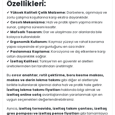
Özellikleri:
✔
Yüksek Kaliteli Çelik Malzeme:
Darbelere, aşınmaya ve
zorlu çalışma koşullarına karşı ekstra dayanıklıdır.
✔
Cırcırlı Mekanizma:
Hızlı ve pratik işlem yapma imkanı
sunar, çalışma süresini kısaltır.
✔
Mafsallı Tasarım:
Dar ve ulaşılması zor alanlarda bile
kolayca kullanılabilir.
✔
Ergonomik Kullanım:
Kaymaz yüzeyi ve rahat kavrama
yapısı sayesinde el yorgunluğunu en aza indirir.
✔
Paslanmaz Kaplama:
Korozyona ve dış etkenlere karşı
üstün dayanıklılık sağlar.
✔
İzeltaş Kalitesi:
Türkiye’nin en güvenilir el aletleri
üreticilerinden biri tarafından üretilmiştir.
Bu
cırcır anahtar
,
rotil çektirme, boru kesme makası,
makas ve derin lokma takımı
gibi diğer el aletleriyle
birlikte kullanılarak işlerinizi daha hızlı ve pratik hale getirir.
İzeltaş lokma takımı fiyatları
hakkında bilgi almak ve
izeltaş online satış
avantajlarından yararlanmak için en
uygun seçenekleri değerlendirebilirsiniz.
Ayrıca,
izeltaş tornavida, izeltaş takım çantası, izeltaş
gres pompası ve izeltaş pense fiyatları
gibi tamamlayıcı