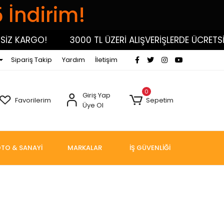
5 İndirim!
Z KARGO!
3000 TL ÜZERİ ALIŞVERİŞLERDE ÜCRETSİZ
Sipariş Takip
Yardım
İletişim
0
Giriş Yap
Favorilerim
Sepetim
Üye Ol
TO & SANAYİ
MARKALAR
İŞ GÜVENLİĞİ