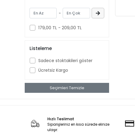
Sıkmalı Somunlar
-
Kontra Somunlar
Flanslı Somunlar
179,00 TL - 209,00 TL
DIN 6330 Takviyeli Somunlar
Kelebek Somunlar
Listeleme
Tablalı Somunlar
Sadece stoktakileri göster
Silindir Somunlar
Ücretsiz Kargo
Seçimleri Temizle
Hızlı Teslimat
Siparişleriniz en kısa sürede elinize
ulaşır.