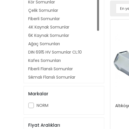
Kör Somunlar
Çelik Somunlar
Fiberli Somunlar
4K Kaynak Somunlar
6K Kaynak Somunlar
Ağaç Somunları
DIN 6915 HV Somunlar CL:10
Kafes Somunları
Fiberli Flanslı Somunlar
Sıkmalı Flanslı Somunlar
Yuvarlak Düz Kafa Perçin
Somunlar
Markalar
Yuvarlak Flanslı Kafa Perçin
NORM
Altıkö
Somunlar
Altıköşe Düz Kafa Perçin Somunlar
Altıköşe Flanslı Kafa Perçin
Fiyat Aralıkları
Somunlar