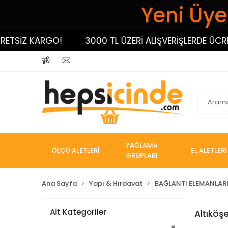
Yeni Üyel
TSİZ KARGO!
3000 TL ÜZERİ ALIŞVERİŞLERDE ÜCRET
YAĞLAMA
ÖLÇÜ ALETLERİ
EL ALETLERİ
GRUPLARI
Ana Sayfa
Yapı & Hırdavat
BAĞLANTI ELEMANLAR
Alt Kategoriler
Altıköş