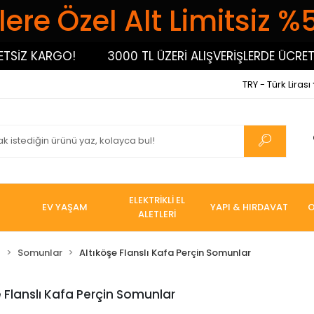
ere Özel Alt Limitsiz %
SİZ KARGO!
3000 TL ÜZERİ ALIŞVERİŞLERDE ÜCRETSİ
TRY - Türk Lirası
ELEKTRİKLİ EL
EV YAŞAM
YAPI & HIRDAVAT
O
ALETLERİ
I
Somunlar
Altıköşe Flanslı Kafa Perçin Somunlar
e Flanslı Kafa Perçin Somunlar