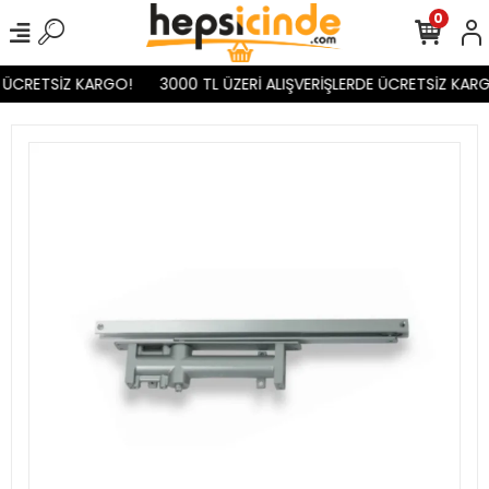
0
 ÜCRETSİZ KARGO!
3000 TL ÜZERİ ALIŞVERİŞLERDE ÜCRETSİZ KARG