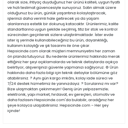
olarak size, ihtiyaç duyduğunuz her ürünü kaliteli, uygun fiyatlı
ve hızlı teslimat güvencesiyle sunuyoruz. Satın almak üzere
olduğunuz bu ürün, günlük yaşantınızı kolaylaştıracak,
işlerinizi daha verimli hale getirecek ya da yaşam
alanlarınıza estetik bir dokunuş katacaktır. Ürünlerimiz, kalite
standartlarına uygun şekilde seçilmiş, titiz bir stok ve kontrol
sürecinden geçirilerek sizlere ulaştırılmaktadır. İster evde
ister iş yerinde kullanabileceğiniz bu ürün, dayanıklılığı,
kullanım kolaylığı ve şık tasarımı ile öne çıkar.
Hepsicinde.com olarak müşteri memnuniyetini her zaman
ön planda tutuyoruz. Bu nedenle ürünlerimiz hakkında merak
ettiğiniz her şeyi açıklamalarda ve teknik detaylarda açıkça
belirtiyor, alışverişinizi güvenle yapmanızı sağlıyoruz. ⚙️ Ürün
hakkında daha fazla bilgi için teknik detaylar bölümüne göz
atabilirsiniz. ? Aynı gün kargo imkânı, kolay iade süreci ve
7/24 destek hizmetimiz ile yanınızdayız. ? Sorularınız mı var?
Bize ulaşmaktan çekinmeyin! Geniş ürün yelpazemizle;
elektronik, yapı market, hırdavat, ev gereçleri, otomotiv ve
daha fazlasını Hepsicinde.com'da bulabilir, aradığınız her
şeye kolayca ulaşabilirsiniz. Hepsicinde.com – Her şey
içinde!