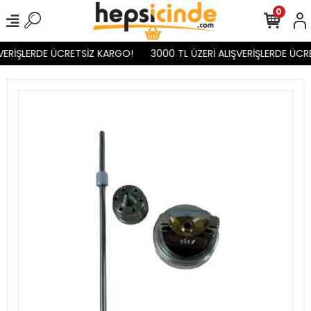
0
VERİŞLERDE ÜCRETSİZ KARGO!
3000 TL ÜZERİ ALIŞVERİŞLERDE ÜCR