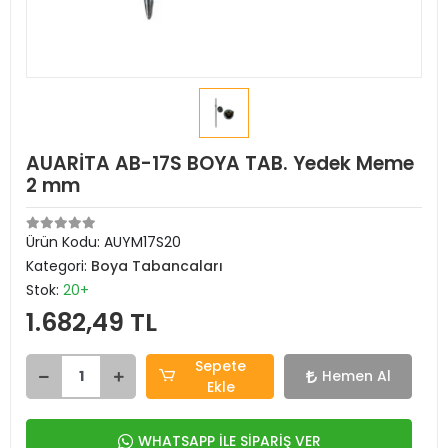
AUARİTA AB-17S BOYA TAB. Yedek Meme
2 mm
Ürün Kodu:
AUYM17S20
Kategori:
Boya Tabancaları
Stok:
20+
1.682,49 TL
Sepete
Hemen Al
Ekle
WHATSAPP İLE SİPARİŞ VER